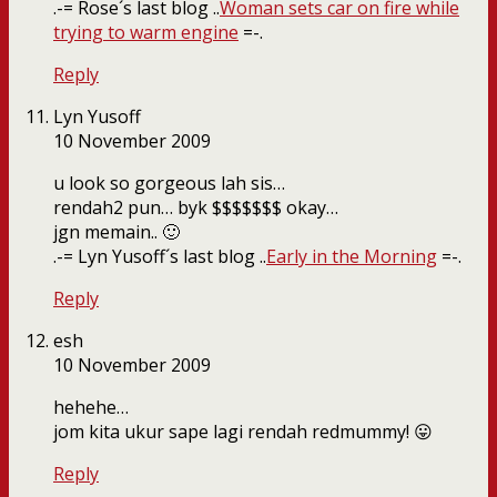
.-= Rose´s last blog ..
Woman sets car on fire while
trying to warm engine
=-.
Reply
Lyn Yusoff
10 November 2009
u look so gorgeous lah sis…
rendah2 pun… byk $$$$$$$ okay…
jgn memain.. 🙂
.-= Lyn Yusoff´s last blog ..
Early in the Morning
=-.
Reply
esh
10 November 2009
hehehe…
jom kita ukur sape lagi rendah redmummy! 😛
Reply