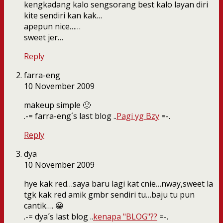
kengkadang kalo sengsorang best kalo layan diri
kite sendiri kan kak…
apepun nice……
sweet jer…
Reply
farra-eng
10 November 2009
makeup simple 🙂
.-= farra-eng´s last blog ..
Pagi yg Bzy
=-.
Reply
dya
10 November 2009
hye kak red…saya baru lagi kat cnie…nway,sweet la
tgk kak red amik gmbr sendiri tu…baju tu pun
cantik…. 😀
.-= dya´s last blog ..
kenapa "BLOG"??
=-.