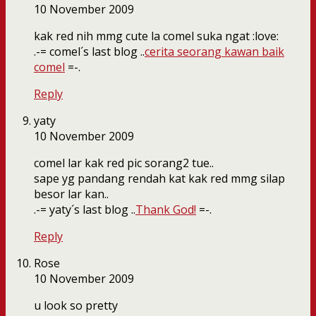
10 November 2009
kak red nih mmg cute la comel suka ngat :love:
.-= comel´s last blog ..
cerita seorang kawan baik
comel
=-.
Reply
yaty
10 November 2009
comel lar kak red pic sorang2 tue..
sape yg pandang rendah kat kak red mmg silap
besor lar kan..
.-= yaty´s last blog ..
Thank God!
=-.
Reply
Rose
10 November 2009
u look so pretty