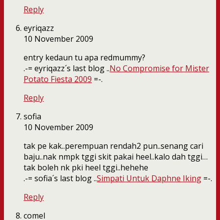
Reply
eyriqazz
10 November 2009
entry kedaun tu apa redmummy?
.-= eyriqazz´s last blog ..
No Compromise for Mister
Potato Fiesta 2009
=-.
Reply
sofia
10 November 2009
tak pe kak..perempuan rendah2 pun..senang cari
baju..nak nmpk tggi skit pakai heel..kalo dah tggi…
tak boleh nk pki heel tggi..hehehe
.-= sofia´s last blog ..
Simpati Untuk Daphne Iking
=-.
Reply
comel