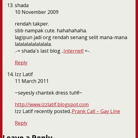
shada
10 November 2009
rendah takper.
sbb nampak cute. hahahahaha.
lagipun jadi org rendah senang selit mana-mana
lalalalalalalalala.
.-= shada´s last blog ..
Internet!
=-.
Reply
Izz Latif
11 March 2011
~seyesly chantek dress tuh!!~
http://www.izzlatif.blogspot.com
Izz Latif recently posted..
Prank Call – Gay Line
Reply
Leave a Reply