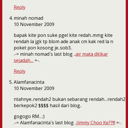
Reply
minah nomad
10 November 2009
bapak kite pon suke pgel kite redah..mmg kite
rendah la jgk tp blom ade anak cm kak red la n
poket pon kosong je..sob3..
.-= minah nomad´s last blog ..
air mata ditikar
sejadah…
=-.
Reply
Alamfanacinta
10 November 2009
ntahnye..rendah2 bukan sebarang rendah…rendah2
berkepok2 $$$$ hasil dari blog..
gogogo RM…:)
.-= Alamfanacinta´s last blog ..
Jimmy Choo Ke??!!!
=-.