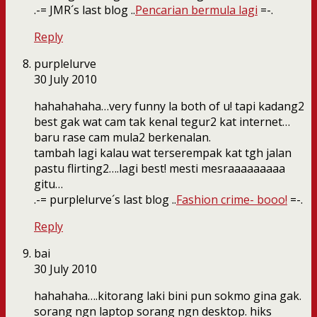
.-= JMR´s last blog ..
Pencarian bermula lagi
=-.
Reply
purplelurve
30 July 2010
hahahahaha…very funny la both of u! tapi kadang2
best gak wat cam tak kenal tegur2 kat internet…
baru rase cam mula2 berkenalan.
tambah lagi kalau wat terserempak kat tgh jalan
pastu flirting2….lagi best! mesti mesraaaaaaaaa
gitu…
.-= purplelurve´s last blog ..
Fashion crime- booo!
=-.
Reply
bai
30 July 2010
hahahaha….kitorang laki bini pun sokmo gina gak.
sorang ngn laptop sorang ngn desktop. hiks