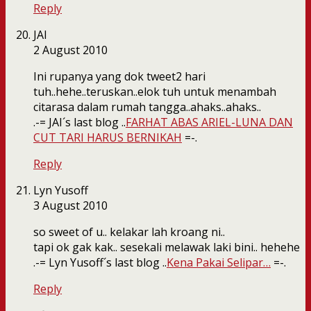
Reply
JAI
2 August 2010
Ini rupanya yang dok tweet2 hari
tuh..hehe..teruskan..elok tuh untuk menambah
citarasa dalam rumah tangga..ahaks..ahaks..
.-= JAI´s last blog ..
FARHAT ABAS ARIEL-LUNA DAN
CUT TARI HARUS BERNIKAH
=-.
Reply
Lyn Yusoff
3 August 2010
so sweet of u.. kelakar lah kroang ni..
tapi ok gak kak.. sesekali melawak laki bini.. hehehe
.-= Lyn Yusoff´s last blog ..
Kena Pakai Selipar…
=-.
Reply