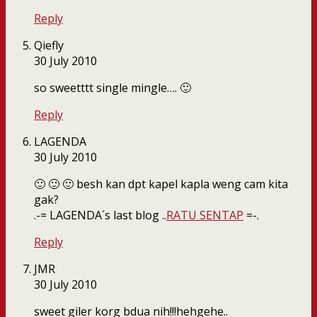
Reply
Qiefly
30 July 2010
so sweetttt single mingle…. 🙂
Reply
LAGENDA
30 July 2010
🙂 🙂 🙂 besh kan dpt kapel kapla weng cam kita
gak?
.-= LAGENDA´s last blog ..
RATU SENTAP
=-.
Reply
JMR
30 July 2010
sweet giler korg bdua nih!!!hehgehe..