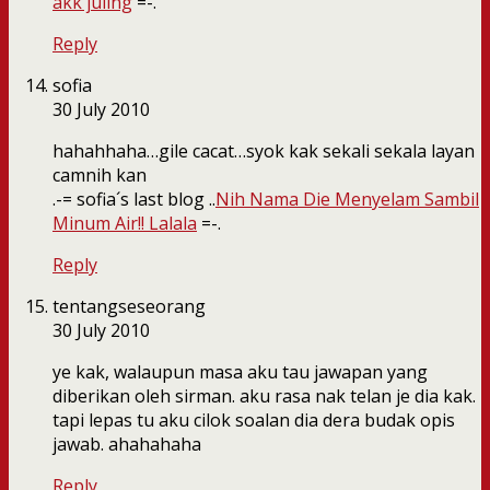
akk juling
=-.
Reply
sofia
30 July 2010
hahahhaha…gile cacat…syok kak sekali sekala layan
camnih kan
.-= sofia´s last blog ..
Nih Nama Die Menyelam Sambil
Minum Air!! Lalala
=-.
Reply
tentangseseorang
30 July 2010
ye kak, walaupun masa aku tau jawapan yang
diberikan oleh sirman. aku rasa nak telan je dia kak.
tapi lepas tu aku cilok soalan dia dera budak opis
jawab. ahahahaha
Reply