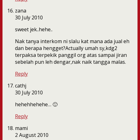
zana
30 July 2010
sweet jek..hehe..
Nak tanya interkom ni slalu kat mana ada jual eh
dan berapa hengget?Actually umah sy,kdg2
terpaksa terpekik panggil org atas sampai jiran
sebelah pun leh dengar,nak naik tangga malas.
Reply
cathj
30 July 2010
hehehhehehe… 🙂
Reply
mami
2 August 2010