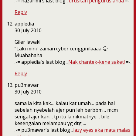
.-= hazarimi´s last blog ..
uruskan pengurus anda
=-.
Reply
appledia
30 July 2010
Giler lawak!
“Laki mini” zaman cyber cengginilaaaa 🙂
Muahahaha
.-= appledia´s last blog ..
Nak chantek-kene saket!
=-.
Reply
pu3mawar
30 July 2010
sama la kita kak… kalau kat umah… pada hal
sebelah nyebelah ajer pun leh berbbm… mcm
sengal ajer kan… tp itu la nikmatnye… bile
kesengalan melampau yg dtg….
.-= pu3mawar´s last blog ..
lazy eyes aka mata malas