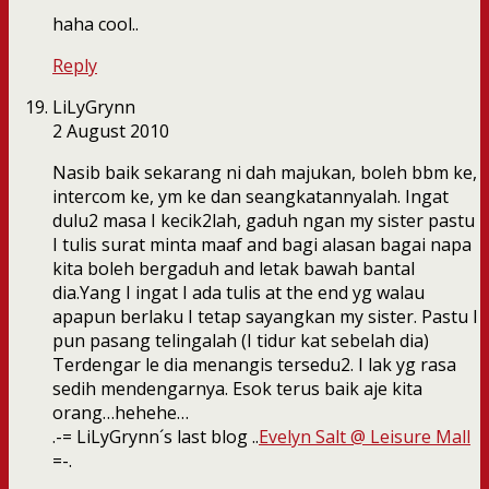
haha cool..
Reply
LiLyGrynn
2 August 2010
Nasib baik sekarang ni dah majukan, boleh bbm ke,
intercom ke, ym ke dan seangkatannyalah. Ingat
dulu2 masa I kecik2lah, gaduh ngan my sister pastu
I tulis surat minta maaf and bagi alasan bagai napa
kita boleh bergaduh and letak bawah bantal
dia.Yang I ingat I ada tulis at the end yg walau
apapun berlaku I tetap sayangkan my sister. Pastu I
pun pasang telingalah (I tidur kat sebelah dia)
Terdengar le dia menangis tersedu2. I lak yg rasa
sedih mendengarnya. Esok terus baik aje kita
orang…hehehe…
.-= LiLyGrynn´s last blog ..
Evelyn Salt @ Leisure Mall
=-.