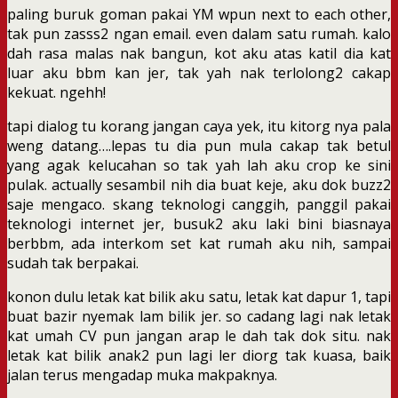
paling buruk goman pakai YM wpun next to each other,
tak pun zasss2 ngan email. even dalam satu rumah. kalo
dah rasa malas nak bangun, kot aku atas katil dia kat
luar aku bbm kan jer, tak yah nak terlolong2 cakap
kekuat. ngehh!
tapi dialog tu korang jangan caya yek, itu kitorg nya pala
weng datang….lepas tu dia pun mula cakap tak betul
yang agak kelucahan so tak yah lah aku crop ke sini
pulak. actually sesambil nih dia buat keje, aku dok buzz2
saje mengaco. skang teknologi canggih, panggil pakai
teknologi internet jer, busuk2 aku laki bini biasnaya
berbbm, ada interkom set kat rumah aku nih, sampai
sudah tak berpakai.
konon dulu letak kat bilik aku satu, letak kat dapur 1, tapi
buat bazir nyemak lam bilik jer. so cadang lagi nak letak
kat umah CV pun jangan arap le dah tak dok situ. nak
letak kat bilik anak2 pun lagi ler diorg tak kuasa, baik
jalan terus mengadap muka makpaknya.