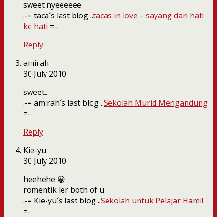
sweet nyeeeeee
.-= taca´s last blog ..
tacas in love – sayang dari hati
ke hati
=-.
Reply
amirah
30 July 2010
sweet..
.-= amirah´s last blog ..
Sekolah Murid Mengandung
=-.
Reply
Kie-yu
30 July 2010
heehehe 😀
romentik ler both of u
.-= Kie-yu´s last blog ..
Sekolah untuk Pelajar Hamil
=-.