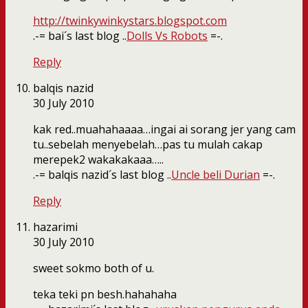
http://twinkywinkystars.blogspot.com
.-= bai´s last blog ..
Dolls Vs Robots
=-.
Reply
balqis nazid
30 July 2010
kak red..muahahaaaa…ingai ai sorang jer yang cam
tu..sebelah menyebelah…pas tu mulah cakap
merepek2 wakakakaaa…..
.-= balqis nazid´s last blog ..
Uncle beli Durian
=-.
Reply
hazarimi
30 July 2010
sweet sokmo both of u.
teka teki pn besh.hahahaha