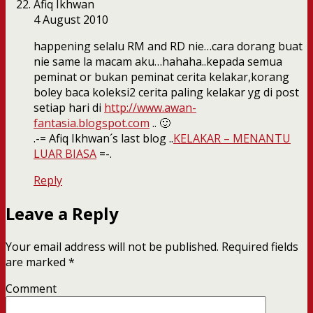
Afiq Ikhwan
4 August 2010
happening selalu RM and RD nie…cara dorang buat
nie same la macam aku…hahaha..kepada semua
peminat or bukan peminat cerita kelakar,korang
boley baca koleksi2 cerita paling kelakar yg di post
setiap hari di
http://www.awan-
fantasia.blogspot.com
.. 🙂
.-= Afiq Ikhwan´s last blog ..
KELAKAR – MENANTU
LUAR BIASA
=-.
Reply
Leave a Reply
Your email address will not be published.
Required fields
are marked
*
Comment