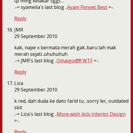
tp mmg kelakar sggt…
.-= syamelia´s last blog ..
Ayam Penyet Best
=-.
Reply
JMR
29 September 2010
kak, nape x bermata merah gak..baru lah mak
merah sejati..uhuhuhuh
.-= JMR´s last blog ..
Omaigod!!!!! WTF
=-.
Reply
Liza
29 September 2010
k red, dah duda ke dato farid tu…sorry ler, outdated
skit
.-= Liza´s last blog ..
More wish lists Interior Design
=-.
Reply