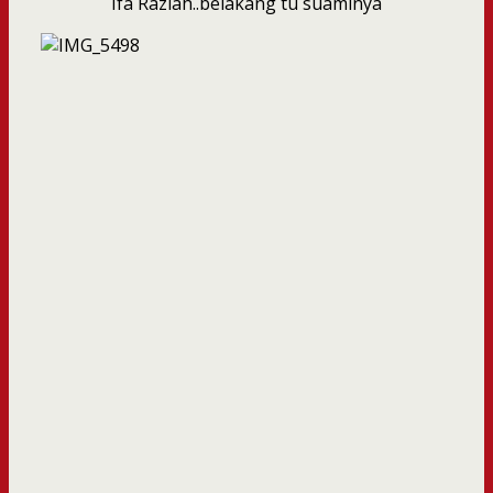
Ifa Raziah..belakang tu suaminya