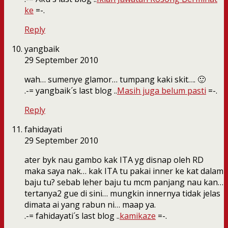
ke
=-.
Reply
yangbaik
29 September 2010
wah… sumenye glamor… tumpang kaki skit…. 🙂
.-= yangbaik´s last blog ..
Masih juga belum pasti
=-.
Reply
fahidayati
29 September 2010
ater byk nau gambo kak ITA yg disnap oleh RD
maka saya nak… kak ITA tu pakai inner ke kat dalam
baju tu? sebab leher baju tu mcm panjang nau kan…
tertanya2 gue di sini… mungkin innernya tidak jelas
dimata ai yang rabun ni… maap ya.
.-= fahidayati´s last blog ..
kamikaze
=-.