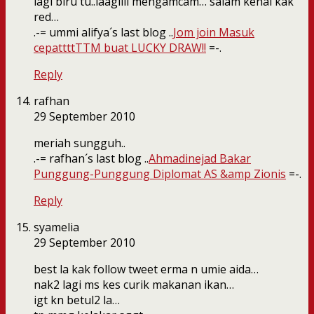
lagi biru tu..laagiiii mengamcam… salam kenal kak
red…
.-= ummi alifya´s last blog ..
Jom join Masuk
cepattttTTM buat LUCKY DRAW!!
=-.
Reply
rafhan
29 September 2010
meriah sungguh..
.-= rafhan´s last blog ..
Ahmadinejad Bakar
Punggung-Punggung Diplomat AS &amp Zionis
=-.
Reply
syamelia
29 September 2010
best la kak follow tweet erma n umie aida…
nak2 lagi ms kes curik makanan ikan…
igt kn betul2 la…