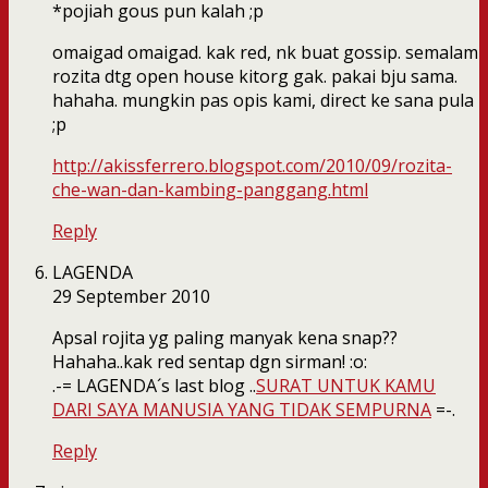
*pojiah gous pun kalah ;p
omaigad omaigad. kak red, nk buat gossip. semalam
rozita dtg open house kitorg gak. pakai bju sama.
hahaha. mungkin pas opis kami, direct ke sana pula
;p
http://akissferrero.blogspot.com/2010/09/rozita-
che-wan-dan-kambing-panggang.html
Reply
LAGENDA
29 September 2010
Apsal rojita yg paling manyak kena snap??
Hahaha..kak red sentap dgn sirman! :o:
.-= LAGENDA´s last blog ..
SURAT UNTUK KAMU
DARI SAYA MANUSIA YANG TIDAK SEMPURNA
=-.
Reply