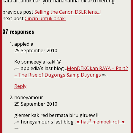
kata ai cantik dari you. hahahahha! ok aku mereng!
previous post
Selling the Canon DSLR lens...!
next post
Cincin untuk anak!
37 responses
appledia
29 September 2010
Ko someeeyla kak! 🙂
.-= appledia´s last blog ..
MenDEKOkan RAYA – Part2
– The Rise of Dugongs &amp Duyungs
=-.
Reply
honeyamour
29 September 2010
glemer kak red bermata biru gituew !!!
.-= honeyamour´s last blog ..
♥ hati² membeli roti ♥
=-.