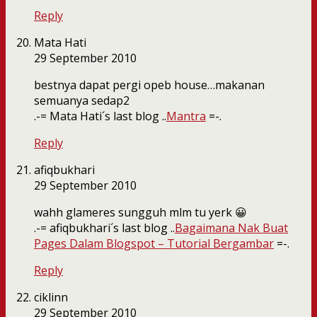
Reply
Mata Hati
29 September 2010
bestnya dapat pergi opeb house…makanan
semuanya sedap2
.-= Mata Hati´s last blog ..
Mantra
=-.
Reply
afiqbukhari
29 September 2010
wahh glameres sungguh mlm tu yerk 😀
.-= afiqbukhari´s last blog ..
Bagaimana Nak Buat
Pages Dalam Blogspot – Tutorial Bergambar
=-.
Reply
ciklinn
29 September 2010