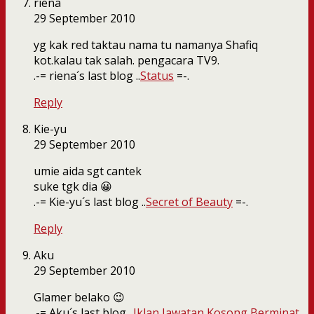
riena
29 September 2010
yg kak red taktau nama tu namanya Shafiq
kot.kalau tak salah. pengacara TV9.
.-= riena´s last blog ..
Status
=-.
Reply
Kie-yu
29 September 2010
umie aida sgt cantek
suke tgk dia 😀
.-= Kie-yu´s last blog ..
Secret of Beauty
=-.
Reply
Aku
29 September 2010
Glamer belako 😉
.-= Aku´s last blog ..
Iklan Jawatan Kosong Berminat