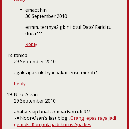
emaoshin
30 September 2010
ermm, tertnya2 gk ni. btul Dato’ Farid tu
duda???
Reply
taniea
29 September 2010
agak-agak nk try x pakai lense merah?
Reply
NoorAfzan
29 September 2010
ahaha..siap buat comparison ek RM..
.-= NoorAfzan´s last blog ..
Orang lepas raya jadi
gemuk- Kau pula jadi kurus Apa kes
=-.