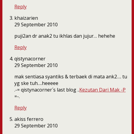
Reply
khaizarien
29 September 2010
puji2an dr anak2 tu ikhlas dan jujur… hehehe
Reply
qistynacorner
29 September 2010
mak sentiasa syantiks & terbaek di mata ank2…. tu
yg ske tuh….heeeee
.-= qistynacorner´s last blog ..
Kezutan Dari Mak -P
=-.
Reply
akiss ferrero
29 September 2010