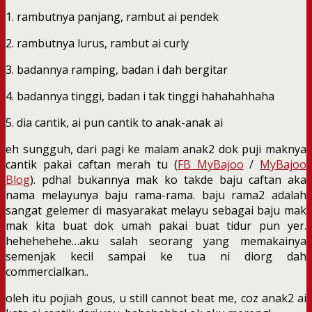
1. rambutnya panjang, rambut ai pendek
2. rambutnya lurus, rambut ai curly
3. badannya ramping, badan i dah bergitar
4. badannya tinggi, badan i tak tinggi hahahahhaha
5. dia cantik, ai pun cantik to anak-anak ai
eh sungguh, dari pagi ke malam anak2 dok puji maknya
cantik pakai caftan merah tu (
FB MyBajoo
/
MyBajoo
Blog
). pdhal bukannya mak ko takde baju caftan aka
nama melayunya baju rama-rama. baju rama2 adalah
sangat gelemer di masyarakat melayu sebagai baju mak
mak kita buat dok umah pakai buat tidur pun yer.
hehehehehe…aku salah seorang yang memakainya
semenjak kecil sampai ke tua ni diorg dah
commercialkan..
oleh itu pojiah gous, u still cannot beat me, coz anak2 ai