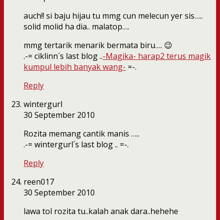
auch!! si baju hijau tu mmg cun melecun yer sis…..
solid molid ha dia.. malatop….
mmg tertarik menarik bermata biru…. 😉
.-= ciklinn´s last blog ..
-Magika- harap2 terus magik
kumpul lebih banyak wang-
=-.
Reply
wintergurl
30 September 2010
Rozita memang cantik manis …..
.-= wintergurl´s last blog ..
=-.
Reply
reen017
30 September 2010
lawa tol rozita tu..kalah anak dara..hehehe