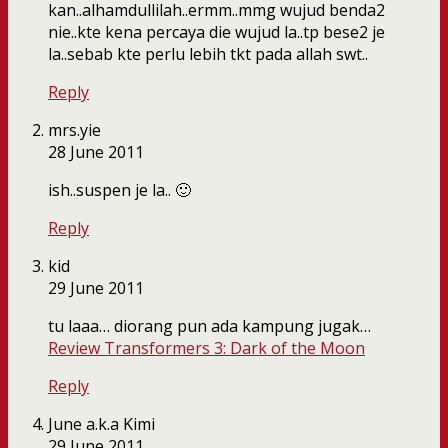
kan..alhamdullilah..ermm..mmg wujud benda2
nie..kte kena percaya die wujud la..tp bese2 je
la..sebab kte perlu lebih tkt pada allah swt..
Reply
mrs.yie
28 June 2011
ish..suspen je la.. 🙂
Reply
kid
29 June 2011
tu laaa… diorang pun ada kampung jugak…
Review Transformers 3: Dark of the Moon
Reply
June a.k.a Kimi
29 June 2011