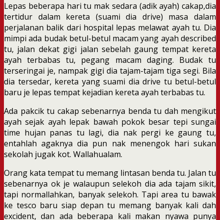
Lepas beberapa hari tu mak sedara (adik ayah) cakap,dia
tertidur dalam kereta (suami dia drive) masa dalam
perjalanan balik dari hospital lepas melawat ayah tu. Dia
mimpi ada budak betul-betul macam yang ayah described
tu, jalan dekat gigi jalan sebelah gaung tempat kereta
ayah terbabas tu, pegang macam daging. Budak tu
terseringai je, nampak gigi dia tajam-tajam tiga segi. Bila
dia tersedar, kereta yang suami dia drive tu betul-betul
baru je lepas tempat kejadian kereta ayah terbabas tu.
Ada pakcik tu cakap sebenarnya benda tu dah mengikut
ayah sejak ayah lepak bawah pokok besar tepi sungai
time hujan panas tu lagi, dia nak pergi ke gaung tu,
entahlah agaknya dia pun nak menengok hari sukan
sekolah jugak kot. Wallahualam.
Orang kata tempat tu memang lintasan benda tu. Jalan tu
sebenarnya ok je walaupun selekoh dia ada tajam sikit,
tapi normallahkan, banyak selekoh. Tapi area tu bawak
ke tesco baru siap depan tu memang banyak kali dah
excident, dan ada beberapa kali makan nyawa punya