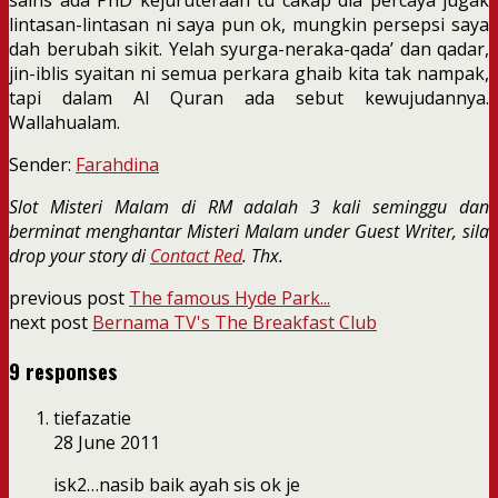
lintasan-lintasan ni saya pun ok, mungkin persepsi saya
dah berubah sikit. Yelah syurga-neraka-qada’ dan qadar,
jin-iblis syaitan ni semua perkara ghaib kita tak nampak,
tapi dalam Al Quran ada sebut kewujudannya.
Wallahualam.
Sender:
Farahdina
Slot Misteri Malam di RM adalah 3 kali seminggu dan
berminat menghantar Misteri Malam under Guest Writer, sila
drop your story di
Contact Red
. Thx.
previous post
The famous Hyde Park...
next post
Bernama TV's The Breakfast Club
9 responses
tiefazatie
28 June 2011
isk2…nasib baik ayah sis ok je