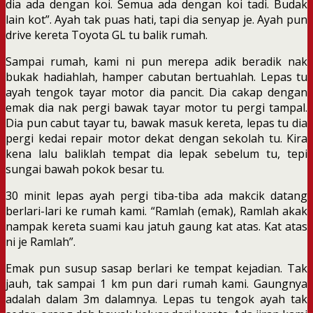
dia ada dengan koi. Semua ada dengan koi tadi. Budak
lain kot”. Ayah tak puas hati, tapi dia senyap je. Ayah pun
drive kereta Toyota GL tu balik rumah.
Sampai rumah, kami ni pun merepa adik beradik nak
bukak hadiahlah, hamper cabutan bertuahlah. Lepas tu
ayah tengok tayar motor dia pancit. Dia cakap dengan
emak dia nak pergi bawak tayar motor tu pergi tampal.
Dia pun cabut tayar tu, bawak masuk kereta, lepas tu dia
pergi kedai repair motor dekat dengan sekolah tu. Kira
kena lalu baliklah tempat dia lepak sebelum tu, tepi
sungai bawah pokok besar tu.
30 minit lepas ayah pergi tiba-tiba ada makcik datang
berlari-lari ke rumah kami. “Ramlah (emak), Ramlah akak
nampak kereta suami kau jatuh gaung kat atas. Kat atas
ni je Ramlah”.
Emak pun susup sasap berlari ke tempat kejadian. Tak
jauh, tak sampai 1 km pun dari rumah kami. Gaungnya
adalah dalam 3m dalamnya. Lepas tu tengok ayah tak