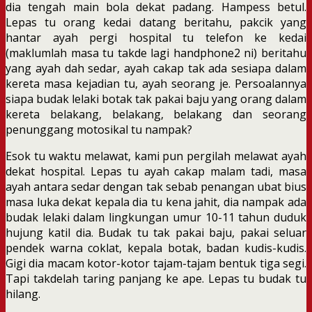
dia tengah main bola dekat padang. Hampess betul.
Lepas tu orang kedai datang beritahu, pakcik yang
hantar ayah pergi hospital tu telefon ke kedai
(maklumlah masa tu takde lagi handphone2 ni) beritahu
yang ayah dah sedar, ayah cakap tak ada sesiapa dalam
kereta masa kejadian tu, ayah seorang je. Persoalannya
siapa budak lelaki botak tak pakai baju yang orang dalam
kereta belakang, belakang, belakang dan seorang
penunggang motosikal tu nampak?
Esok tu waktu melawat, kami pun pergilah melawat ayah
dekat hospital. Lepas tu ayah cakap malam tadi, masa
ayah antara sedar dengan tak sebab penangan ubat bius
masa luka dekat kepala dia tu kena jahit, dia nampak ada
budak lelaki dalam lingkungan umur 10-11 tahun duduk
hujung katil dia. Budak tu tak pakai baju, pakai seluar
pendek warna coklat, kepala botak, badan kudis-kudis.
Gigi dia macam kotor-kotor tajam-tajam bentuk tiga segi.
Tapi takdelah taring panjang ke ape. Lepas tu budak tu
hilang.