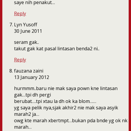
saye nih penakut…
Reply
Lyn Yusoff
30 June 2011
seram gak..
takut gak kat pasal lintasan benda2 ni..
Reply
fauzana zaini
13 January 2012
hurmmm..baru nie mak saya pown kne lintasan
gak…tpi dh pergi
berubat….tpi xtau la dh ok ka blom……
yg saya pelik nya,sjak akhir2 nie mak saya asyik
marah2 ja…
owg kte marah xbertmpt…bukan pda bnde yg ok nk
marah…