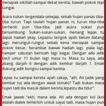
menapak sikitlah sampai dekat kereta, bawah pokok tepi
sungai.
Acara sukan tergendala sekejap, sebab hujan panas tiba-
tiba turun. Tapi taulah hujan panas ni, turun tiba-tiba
berhenti pun tiba-tiba. Jadi acara sukan pun
bersambung. Sukan-sukan-sukan, menang lepas tu
dapat hadiah yeay. Lepastu tengok ayah belum datang
lagi, merungut-rungut sebab kena menapak sampai
pokok besar, berambat bawak hadiah lagi, piala lagi,
hamper cabutan bertuah lagi bagai. Dengan ada adik
kecil umur 11 bulan lagi masa tu. Masa tu saya, ada
abang darjah 6 dengan adik kembar darjah 1. Emak
dukung adik bongsu sampai kereta.
Lepas tu sampai kereta ayah cakap, “aih, Ati (adik yang
kembar tu) ada dengan awak (emak)? Tadi bukan masa
hujan tadi dia masuk dalam kereta,lepastu dia tidur”.
Emak jawab “ekh, mana ada. Ati ada dengan koi (koi
adalah dialek temerloh untuk saya) tadi, masa hujan pun