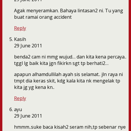
Agak menyeramkan. Bahaya lintasan2 ni. Tu yang
buat ramai orang accident
Reply
Kasih
29 June 2011
benda2 cam ni mmg wujud… dan kita kena percaya..
tggl lg baik kita jgn fikirkn sgt tp berhati2…
apapun alhamdullilah ayah sis selamat.. jln raya ni
tmpt dia keras skit, kdg kala kita nk mengelak tp
kita jg yg kena kn..
Reply
ayu
29 June 2011
hmmm..suke baca kisah2 seram nih,tp sebenar nye