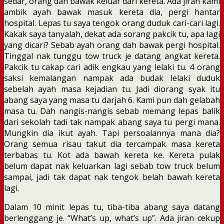
sedar, orang dah bawak keluar dari kereta. Ada jiran kami
ambik ayah bawak masuk kereta dia, pergi hantar
hospital. Lepas tu saya tengok orang duduk cari-cari lagi.
Kakak saya tanyalah, dekat ada sorang pakcik tu, apa lagi
yang dicari? Sebab ayah orang dah bawak pergi hospital.
Tinggal nak tunggu tow truck je datang angkat kereta.
Pakcik tu cakap cari adik engkau yang lelaki tu. 4 orang
saksi kemalangan nampak ada budak lelaki duduk
sebelah ayah masa kejadian tu. Jadi diorang syak itu
abang saya yang masa tu darjah 6. Kami pun dah gelabah
masa tu. Dah nangis-nangis sebab memang lepas balik
dari sekolah tadi tak nampak abang saya tu pergi mana.
Mungkin dia ikut ayah. Tapi persoalannya mana dia?
Orang semua risau takut dia tercampak masa kereta
terbabas tu. Kot ada bawah kereta ke. Kereta pulak
belum dapat nak keluarkan lagi sebab tow truck belum
sampai, jadi tak dapat nak tengok belah bawah kereta
lagi.
Dalam 10 minit lepas tu, tiba-tiba abang saya datang
berlenggang je. “What’s up, what’s up”. Ada jiran cekup