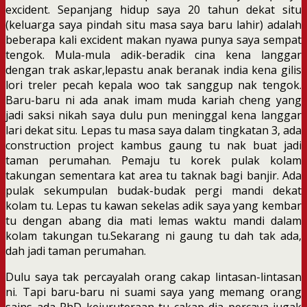
excident. Sepanjang hidup saya 20 tahun dekat situ
(keluarga saya pindah situ masa saya baru lahir) adalah
beberapa kali excident makan nyawa punya saya sempat
tengok. Mula-mula adik-beradik cina kena langgar
dengan trak askar,lepastu anak beranak india kena gilis
lori treler pecah kepala woo tak sanggup nak tengok.
Baru-baru ni ada anak imam muda kariah cheng yang
jadi saksi nikah saya dulu pun meninggal kena langgar
lari dekat situ. Lepas tu masa saya dalam tingkatan 3, ada
construction project kambus gaung tu nak buat jadi
taman perumahan. Pemaju tu korek pulak kolam
takungan sementara kat area tu taknak bagi banjir. Ada
pulak sekumpulan budak-budak pergi mandi dekat
kolam tu. Lepas tu kawan sekelas adik saya yang kembar
tu dengan abang dia mati lemas waktu mandi dalam
kolam takungan tu.Sekarang ni gaung tu dah tak ada,
dah jadi taman perumahan.
Dulu saya tak percayalah orang cakap lintasan-lintasan
ni. Tapi baru-baru ni suami saya yang memang orang
sains ada PhD kejuruteraan tu cakap dia percaya jugak