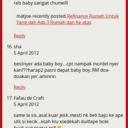
reb baby sangat chumelll
matjoe recently posted..
Refinance Rumah Untuk
Yang dah Ada 3 Rumah dan Ke atas
Reply
sha
5 April 2012
bestnyer ada baby boy….cpt nampak montel nyer
kan???harap2 pasni dapat baby boy..RM doa-
doakan yer..aminnn
Reply
Fafau de Craft
5 April 2012
same la sis..asal kuar jekk..mesti nk beli baju ke ape
utk si kecik…xsah klu xsedekah duit!ape bole
buat..syg punya psl!