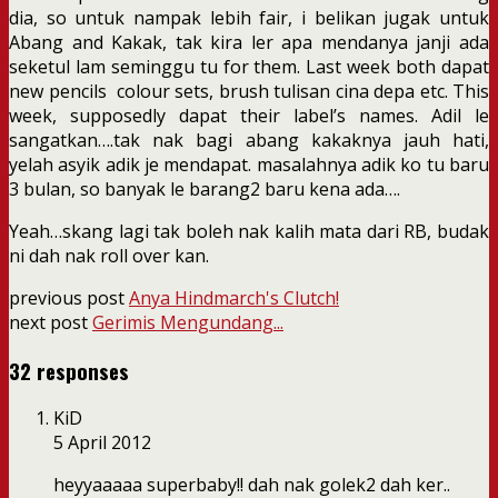
dia, so untuk nampak lebih fair, i belikan jugak untuk
Abang and Kakak, tak kira ler apa mendanya janji ada
seketul lam seminggu tu for them. Last week both dapat
new pencils colour sets, brush tulisan cina depa etc. This
week, supposedly dapat their label’s names. Adil le
sangatkan….tak nak bagi abang kakaknya jauh hati,
yelah asyik adik je mendapat. masalahnya adik ko tu baru
3 bulan, so banyak le barang2 baru kena ada….
Yeah…skang lagi tak boleh nak kalih mata dari RB, budak
ni dah nak roll over kan.
previous post
Anya Hindmarch's Clutch!
next post
Gerimis Mengundang...
32 responses
KiD
5 April 2012
heyyaaaaa superbaby!! dah nak golek2 dah ker..