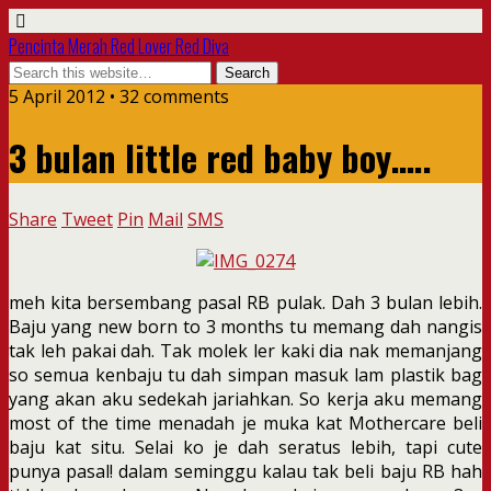
Pencinta Merah Red Lover Red Diva
5 April 2012 • 32 comments
3 bulan little red baby boy…..
Share
Tweet
Pin
Mail
SMS
meh kita bersembang pasal RB pulak. Dah 3 bulan lebih.
Baju yang new born to 3 months tu memang dah nangis
tak leh pakai dah. Tak molek ler kaki dia nak memanjang
so semua kenbaju tu dah simpan masuk lam plastik bag
yang akan aku sedekah jariahkan. So kerja aku memang
most of the time menadah je muka kat Mothercare beli
baju kat situ. Selai ko je dah seratus lebih, tapi cute
punya pasal! dalam seminggu kalau tak beli baju RB hah