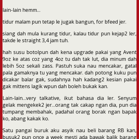
lain-lain hemm…
tidur malam pun tetap le jugak bangun, for bfeed jer.
siang dah mula kurang tidur, kalau tidur pun kejap2 ler,
takde le straight 3,4 jam tuh.
hah susu botolpun dah kena upgrade pakai yang Avent
9oz ke atas coz yang 4oz tu dah tak lut, dia minum dah
lebih 5oz sekali zass. Pastuh suka nau mencakar, gatal
pala gamaknya tu yang mencakar. dah potong kuku pun
dicakar balar gak, sudahnya hah kadang2 kesian pakai
gak mittens lagik wpun dah boleh bukak kan.
Lain-lain…very talkative, ikut bahasa dia ler. Senyum
gelak mengekek2 jer…orang tak cakap ngan dia, pun dia
tumpang membahak, padahal orang borak ngan bapak
ko, abang kakak ko.
Satu pangai buruk aku asyik nau beli barang RB kan,
busuk2 pun once a week mesti ada bawak balik barang