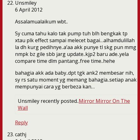
Unsmiley
6 April 2012
Assalamualaikum wbt..
Sy cuma tahu kalo tak pump tuh blh bengkak tp
xtau plk effect sampai melecet bagai…alhamdulillah
la dh kurg pedihnye..a’aa akk punye tl skg pun mmg
nmpk bz gile sbb jarg update..kjp2 baru ade..yela
compare time dlm pantang..free time..hehe
bahagia akk ada baby..dpt tgk ank2 membesar nih,
sy rs satu moment yg memang bahagia..setiap anak
mempunyai cara yg berbeza kan…
Unsmiley recently posted..
Mirror Mirror On The
Wall
Reply
cathj