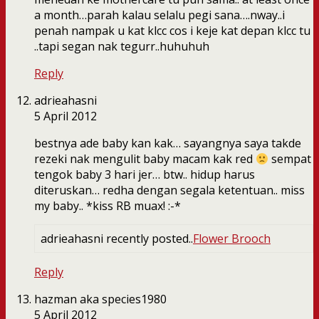
a month…parah kalau selalu pegi sana….nway..i
penah nampak u kat klcc cos i keje kat depan klcc tu
..tapi segan nak tegurr..huhuhuh
Reply
adrieahasni
5 April 2012
bestnya ade baby kan kak… sayangnya saya takde
rezeki nak mengulit baby macam kak red
sempat
tengok baby 3 hari jer… btw.. hidup harus
diteruskan… redha dengan segala ketentuan.. miss
my baby.. *kiss RB muax! :-*
adrieahasni recently posted..
Flower Brooch
Reply
hazman aka species1980
5 April 2012