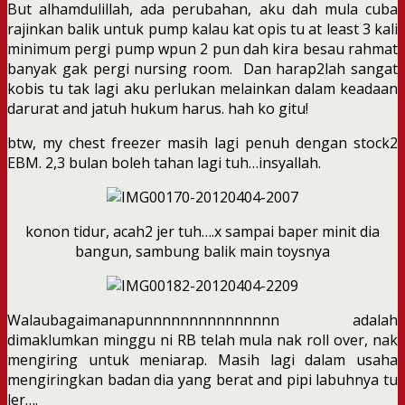
But alhamdulillah, ada perubahan, aku dah mula cuba
rajinkan balik untuk pump kalau kat opis tu at least 3 kali
minimum pergi pump wpun 2 pun dah kira besau rahmat
banyak gak pergi nursing room. Dan harap2lah sangat
kobis tu tak lagi aku perlukan melainkan dalam keadaan
darurat and jatuh hukum harus. hah ko gitu!
btw, my chest freezer masih lagi penuh dengan stock2
EBM. 2,3 bulan boleh tahan lagi tuh…insyallah.
konon tidur, acah2 jer tuh….x sampai baper minit dia
bangun, sambung balik main toysnya
Walaubagaimanapunnnnnnnnnnnnnnn adalah
dimaklumkan minggu ni RB telah mula nak roll over, nak
mengiring untuk meniarap. Masih lagi dalam usaha
mengiringkan badan dia yang berat and pipi labuhnya tu
ler….