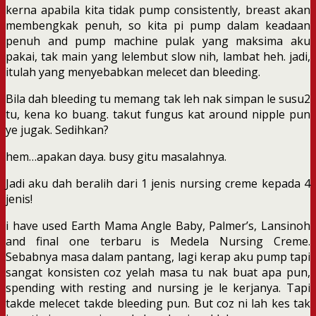
kerna apabila kita tidak pump consistently, breast akan
membengkak penuh, so kita pi pump dalam keadaan
penuh and pump machine pulak yang maksima aku
pakai, tak main yang lelembut slow nih, lambat heh. jadi,
itulah yang menyebabkan melecet dan bleeding.
Bila dah bleeding tu memang tak leh nak simpan le susu2
tu, kena ko buang. takut fungus kat around nipple pun
ye jugak. Sedihkan?
hem…apakan daya. busy gitu masalahnya.
Jadi aku dah beralih dari 1 jenis nursing creme kepada 4
jenis!
i have used Earth Mama Angle Baby, Palmer’s, Lansinoh
and final one terbaru is Medela Nursing Creme.
Sebabnya masa dalam pantang, lagi kerap aku pump tapi
sangat konsisten coz yelah masa tu nak buat apa pun,
spending with resting and nursing je le kerjanya. Tapi
takde melecet takde bleeding pun. But coz ni lah kes tak