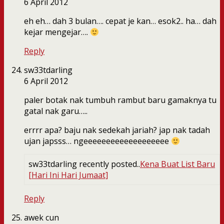
6 April 2012
eh eh… dah 3 bulan…. cepat je kan… esok2.. ha… dah
kejar mengejar….
Reply
sw33tdarling
6 April 2012
paler botak nak tumbuh rambut baru gamaknya tu
gatal nak garu…..
errrr apa? baju nak sedekah jariah? jap nak tadah
ujan japsss… ngeeeeeeeeeeeeeeeeeee
sw33tdarling recently posted..
Kena Buat List Baru
[Hari Ini Hari Jumaat]
Reply
awek cun