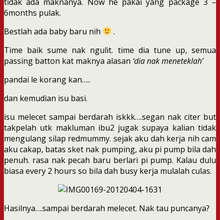
tidak ada maknanya. Now he pakai yang package 3 –
6months pulak.
Bestlah ada baby baru nih
.
Time baik sume nak ngulit. time dia tune up, semua
passing batton kat maknya alasan
‘dia nak meneteklah’
pandai le korang kan…..
dan kemudian isu basi.
isu melecet sampai berdarah iskkk….segan nak citer but
takpelah utk makluman ibu2 jugak supaya kalian tidak
mengulang silap redmummy. sejak aku dah kerja nih cam
aku cakap, batas sket nak pumping, aku pi pump bila dah
penuh. rasa nak pecah baru berlari pi pump. Kalau dulu
biasa every 2 hours so bila dah busy kerja mulalah culas.
Hasilnya….sampai berdarah melecet. Nak tau puncanya?