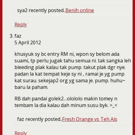
sya2 recently posted..
Benih online
Reply
faz
5 April 2012
khusyuk sy bc entry RM ni, wpon sy belom ada
suami, tp perlu jugak tahu semua ni. tak sangka leh
bleeding plak kalau tak pump. takut plak dgr nye.
padan la kat tempat keje sy ni , ramai je yg pump
kat surau. sekejap2 org yg sama je. pump. huhu~
baru la paham.
RB dah pandai golek2…olololo makin tomey n
tembam la dia kalau dah minum susu byk. >_<
faz recently posted..
Fresh Orange vs Teh Ais
Reply