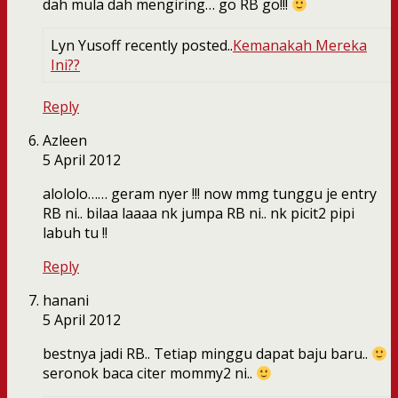
dah mula dah mengiring… go RB go!!!
Lyn Yusoff recently posted..
Kemanakah Mereka
Ini??
Reply
Azleen
5 April 2012
alololo…… geram nyer !!! now mmg tunggu je entry
RB ni.. bilaa laaaa nk jumpa RB ni.. nk picit2 pipi
labuh tu !!
Reply
hanani
5 April 2012
bestnya jadi RB.. Tetiap minggu dapat baju baru..
seronok baca citer mommy2 ni..