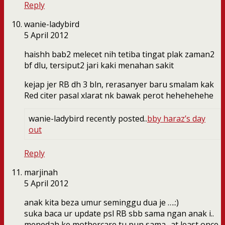
Reply
wanie-ladybird
5 April 2012
haishh bab2 melecet nih tetiba tingat plak zaman2
bf dlu, tersiput2 jari kaki menahan sakit
kejap jer RB dh 3 bln, rerasanyer baru smalam kak
Red citer pasal xlarat nk bawak perot hehehehehe
wanie-ladybird recently posted..
bby haraz’s day
out
Reply
marjinah
5 April 2012
anak kita beza umur seminggu dua je ….:)
suka baca ur update psl RB sbb sama ngan anak i..
menedah ke mothercare tu pun sama.. at least once