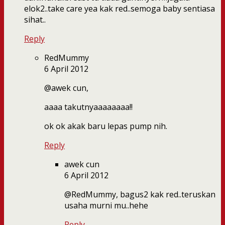
elok2..take care yea kak red..semoga baby sentiasa
sihat..
Reply
RedMummy
6 April 2012
@awek cun,
aaaa takutnyaaaaaaaa!!
ok ok akak baru lepas pump nih.
Reply
awek cun
6 April 2012
@RedMummy, bagus2 kak red..teruskan
usaha murni mu..hehe
Reply