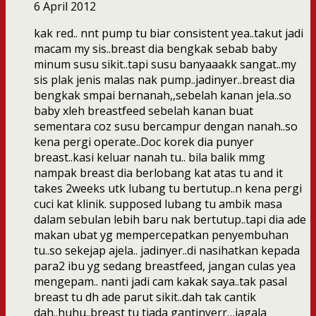
6 April 2012
kak red.. nnt pump tu biar consistent yea..takut jadi
macam my sis..breast dia bengkak sebab baby
minum susu sikit..tapi susu banyaaakk sangat..my
sis plak jenis malas nak pump..jadinyer..breast dia
bengkak smpai bernanah,,sebelah kanan jela..so
baby xleh breastfeed sebelah kanan buat
sementara coz susu bercampur dengan nanah..so
kena pergi operate..Doc korek dia punyer
breast..kasi keluar nanah tu.. bila balik mmg
nampak breast dia berlobang kat atas tu and it
takes 2weeks utk lubang tu bertutup..n kena pergi
cuci kat klinik. supposed lubang tu ambik masa
dalam sebulan lebih baru nak bertutup..tapi dia ade
makan ubat yg mempercepatkan penyembuhan
tu..so sekejap ajela.. jadinyer..di nasihatkan kepada
para2 ibu yg sedang breastfeed, jangan culas yea
mengepam.. nanti jadi cam kakak saya..tak pasal
breast tu dh ade parut sikit..dah tak cantik
dah..huhu..breast tu tiada gantinyerr…jagala