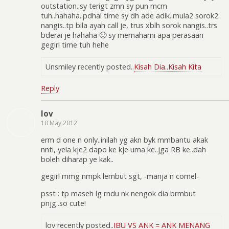
outstation..sy terigt zmn sy pun mcm
tuh..hahaha..pdhal time sy dh ade adik..mula2 sorok2
nangis..tp bila ayah call je, trus xblh sorok nangis..trs
bderai je hahaha 🙂 sy memahami apa perasaan
gegirl time tuh hehe
Unsmiley recently posted..
Kisah Dia..Kisah Kita
Reply
lov
10 May 2012
erm d one n only..inilah yg akn byk mmbantu akak
nnti, yela kje2 dapo ke kje uma ke..jga RB ke..dah
boleh diharap ye kak..
gegirl mmg nmpk lembut sgt, -manja n comel-
psst : tp maseh lg rndu nk nengok dia brmbut
pnjg..so cute!
lov recently posted..
IBU VS ANK = ANK MENANG