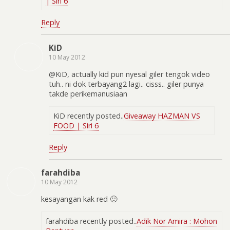
| Siri 6
Reply
KiD
10 May 2012
@KiD, actually kid pun nyesal giler tengok video
tuh.. ni dok terbayang2 lagi.. cisss.. giler punya
takde perikemanusiaan
KiD recently posted..
Giveaway HAZMAN VS
FOOD | Siri 6
Reply
farahdiba
10 May 2012
kesayangan kak red 🙂
farahdiba recently posted..
Adik Nor Amira : Mohon