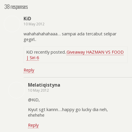
38 responses
KiD
10 May 2012
wahahahahahaaa… sampai ada tercabut selipar
gegirl..
KiD recently posted..
Giveaway HAZMAN VS FOOD
| Siri 6
Reply
Melatiqistyna
10 May 2012
@KiD,
Kiyut sgt kannn….happy go lucky dia neh,
ehehehe
Reply