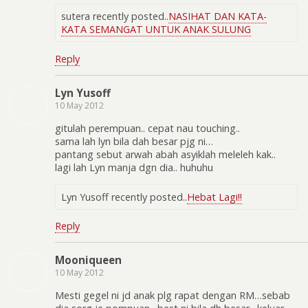
sutera recently posted..
NASIHAT DAN KATA-
KATA SEMANGAT UNTUK ANAK SULUNG
Reply
Lyn Yusoff
10 May 2012
gitulah perempuan.. cepat nau touching..
sama lah lyn bila dah besar pjg ni…
pantang sebut arwah abah asyiklah meleleh kak..
lagi lah Lyn manja dgn dia.. huhuhu
Lyn Yusoff recently posted..
Hebat Lagi!!
Reply
Mooniqueen
10 May 2012
Mesti gegel ni jd anak plg rapat dengan RM…sebab