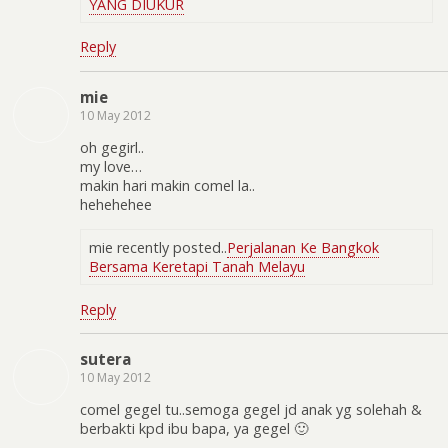
YANG DIUKUR
Reply
mie
10 May 2012
oh gegirl..
my love…
makin hari makin comel la..
hehehehee
mie recently posted..
Perjalanan Ke Bangkok
Bersama Keretapi Tanah Melayu
Reply
sutera
10 May 2012
comel gegel tu..semoga gegel jd anak yg solehah &
berbakti kpd ibu bapa, ya gegel 🙂