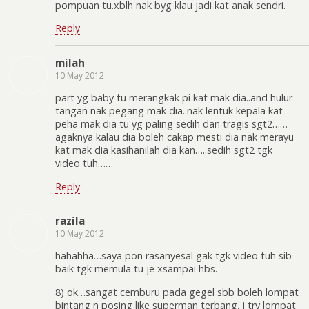
pompuan tu.xblh nak byg klau jadi kat anak sendri.
Reply
milah
10 May 2012
part yg baby tu merangkak pi kat mak dia..and hulur
tangan nak pegang mak dia..nak lentuk kepala kat
peha mak dia tu yg paling sedih dan tragis sgt2……
agaknya kalau dia boleh cakap mesti dia nak merayu
kat mak dia kasihanilah dia kan…..sedih sgt2 tgk
video tuh……
Reply
razila
10 May 2012
hahahha…saya pon rasanyesal gak tgk video tuh sib
baik tgk memula tu je xsampai hbs.
8) ok…sangat cemburu pada gegel sbb boleh lompat
bintang n posing like superman terbang, i try lompat