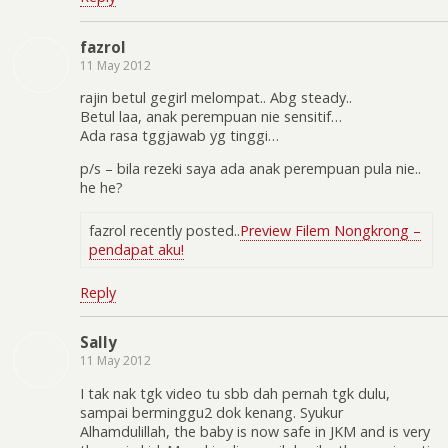
fazrol
11 May 2012
rajin betul gegirl melompat.. Abg steady..
Betul laa, anak perempuan nie sensitif…
Ada rasa tggjawab yg tinggi…
p/s – bila rezeki saya ada anak perempuan pula nie..
he he?
fazrol recently posted..
Preview Filem Nongkrong –
pendapat aku!
Reply
Sally
11 May 2012
I tak nak tgk video tu sbb dah pernah tgk dulu,
sampai berminggu2 dok kenang. Syukur
Alhamdulillah, the baby is now safe in JKM and is very