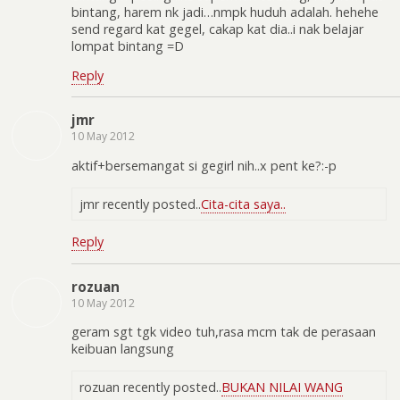
bintang, harem nk jadi…nmpk huduh adalah. hehehe
send regard kat gegel, cakap kat dia..i nak belajar
lompat bintang =D
Reply
jmr
10 May 2012
aktif+bersemangat si gegirl nih..x pent ke?:-p
jmr recently posted..
Cita-cita saya..
Reply
rozuan
10 May 2012
geram sgt tgk video tuh,rasa mcm tak de perasaan
keibuan langsung
rozuan recently posted..
BUKAN NILAI WANG