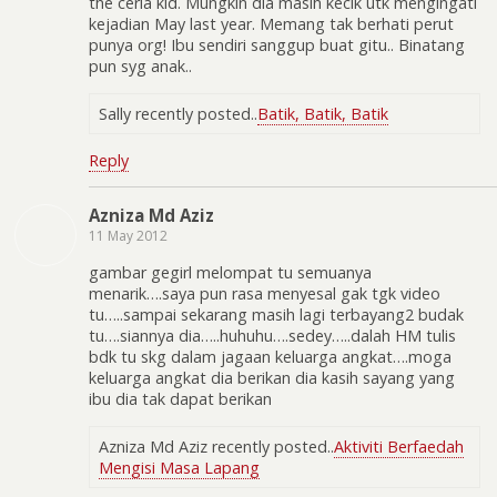
the ceria kid. Mungkin dia masih kecik utk mengingati
kejadian May last year. Memang tak berhati perut
punya org! Ibu sendiri sanggup buat gitu.. Binatang
pun syg anak..
Sally recently posted..
Batik, Batik, Batik
Reply
Azniza Md Aziz
11 May 2012
gambar gegirl melompat tu semuanya
menarik….saya pun rasa menyesal gak tgk video
tu…..sampai sekarang masih lagi terbayang2 budak
tu….siannya dia…..huhuhu….sedey…..dalah HM tulis
bdk tu skg dalam jagaan keluarga angkat….moga
keluarga angkat dia berikan dia kasih sayang yang
ibu dia tak dapat berikan
Azniza Md Aziz recently posted..
Aktiviti Berfaedah
Mengisi Masa Lapang