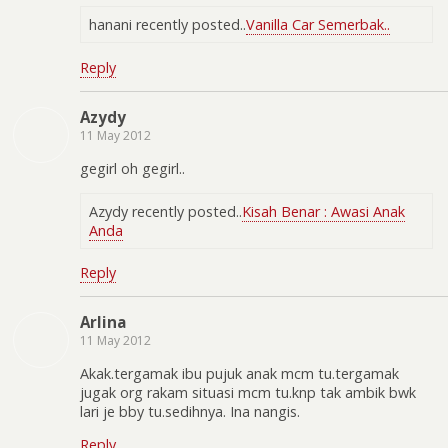
hanani recently posted..
Vanilla Car Semerbak..
Reply
Azydy
11 May 2012
gegirl oh gegirl..
Azydy recently posted..
Kisah Benar : Awasi Anak
Anda
Reply
Arlina
11 May 2012
Akak.tergamak ibu pujuk anak mcm tu.tergamak
jugak org rakam situasi mcm tu.knp tak ambik bwk
lari je bby tu.sedihnya. Ina nangis.
Reply