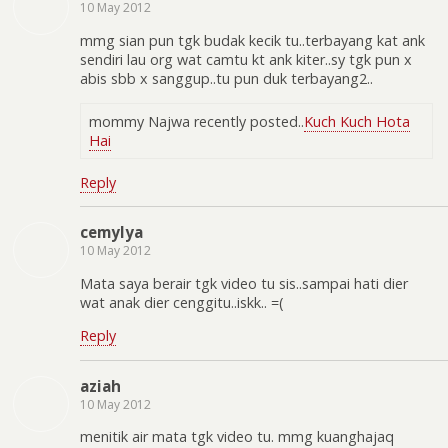
10 May 2012
mmg sian pun tgk budak kecik tu..terbayang kat ank
sendiri lau org wat camtu kt ank kiter..sy tgk pun x
abis sbb x sanggup..tu pun duk terbayang2..
mommy Najwa recently posted..
Kuch Kuch Hota
Hai
Reply
cemylya
10 May 2012
Mata saya berair tgk video tu sis..sampai hati dier
wat anak dier cenggitu..iskk.. =(
Reply
aziah
10 May 2012
menitik air mata tgk video tu. mmg kuanghajaq