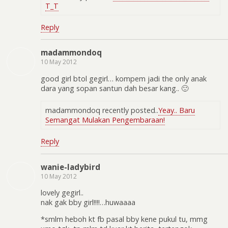
T_T
Reply
madammondoq
10 May 2012
good girl btol gegirl… kompem jadi the only anak
dara yang sopan santun dah besar kang.. 🙂
madammondoq recently posted..
Yeay.. Baru
Semangat Mulakan Pengembaraan!
Reply
wanie-ladybird
10 May 2012
lovely gegirl..
nak gak bby girl!!!!…huwaaaa
*smlm heboh kt fb pasal bby kene pukul tu, mmg