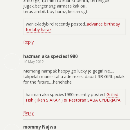
xmo tgk, tp mlm td kuar kt berita, tertengok
jugak,bergenang airmata kak oiii,
terus ambik bby haraz, kesian sgt
wanie-ladybird recently posted..
advance birthday
for bby haraz
Reply
hazman aka species1980
10 May 2012
Memang nampak happy go lucky je gegirl nie….
takpelah maner tahu ade rezeki dapat RB GIRL pulak
for the future….hehehehe
hazman aka species1980 recently posted..
Grilled
Fish ( Ikan SIAKAP ) @ Restoran SABA CYBERJAYA
Reply
mommy Najwa