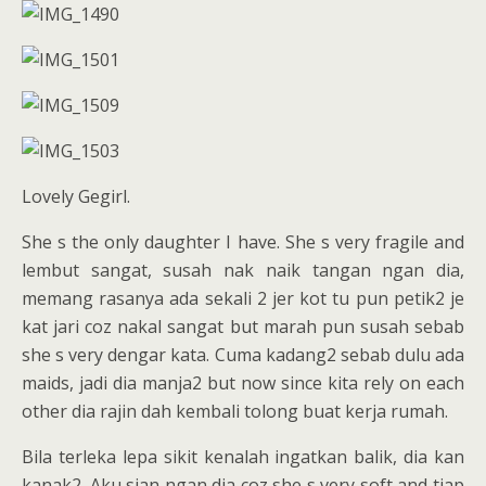
Lovely Gegirl.
She s the only daughter I have. She s very fragile and
lembut sangat, susah nak naik tangan ngan dia,
memang rasanya ada sekali 2 jer kot tu pun petik2 je
kat jari coz nakal sangat but marah pun susah sebab
she s very dengar kata. Cuma kadang2 sebab dulu ada
maids, jadi dia manja2 but now since kita rely on each
other dia rajin dah kembali tolong buat kerja rumah.
Bila terleka lepa sikit kenalah ingatkan balik, dia kan
kanak2. Aku sian ngan dia coz she s very soft and tiap