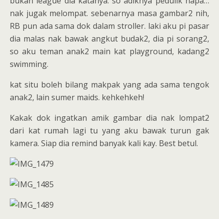
bukan league dia katanya. so adiknya pedulik hapa…
nak jugak melompat. sebenarnya masa gambar2 nih,
RB pun ada sama dok dalam stroller. laki aku pi pasar
dia malas nak bawak angkut budak2, dia pi sorang2,
so aku teman anak2 main kat playground, kadang2
swimming.
kat situ boleh bilang makpak yang ada sama tengok
anak2, lain sumer maids. kehkehkeh!
Kakak dok ingatkan amik gambar dia nak lompat2
dari kat rumah lagi tu yang aku bawak turun gak
kamera. Siap dia remind banyak kali kay. Best betul.