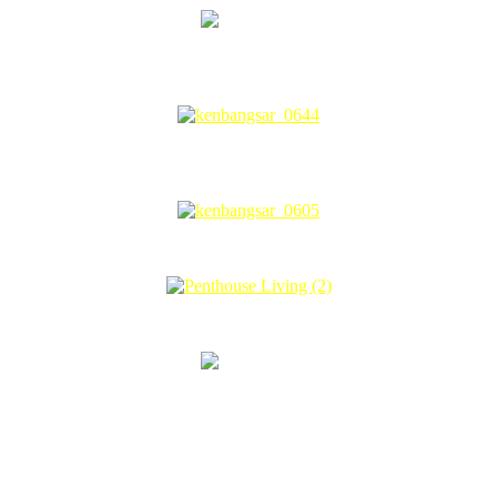
ya mengurangkan bil tenaga letrik dan air, sekaligus mengurangkan p
a khas untuk menyejukkan dua lobi apartment ini dan juga lobi lif. 
ahkan kedua-duanya dan seterusnya ruang legar yang luas dapat terus
u lima kali ganda daripada kaca biasa yang berkeupayaan untuk mengu
alam cahaya matahari yang cerah dan panas tetapi tidak akan merasa p
Jakuzi in room…
mpresor penghawa dingin supaya air panas dapat disalurkan untuk keg
remis ini.
di segenap penjuru apartment mereka.