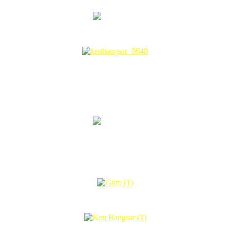
 korang dah terpikat nak duduk sini? Dah dapat agak berapa harga d
s berkeluasan dari 2000sq feets hingga 2600sq feets.
ang melimpah ruah 🙂 Lagipun kita tak tau masa depan, mungkin ada re
Nak tau harga penthousenya pulak?
ets dan harganya atas permintaan. Setiap penthouse mempunyai centrali
agi.
os la ada gym kat sini dan setiap unit apartment comes with 2 parking 