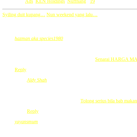
Category: [
Ads
,
KEN Holdings
,
Nuffnang
]
19
Syiling duit kupang…
Nun weekend yang lalu…
19 Comments
hazman aka species1980
Jun 13, 2012
@ 09:05:11
Hurmmm…. gambar model posing sambil tengok pemandangan
hazman aka species1980 recently posted..
Senarai HARGA MA
Reply
Aldy Shah
Jun 13, 2012
@ 10:01:23
@hazman aka species1980, Model merah,tapi pakai dress
Aldy Shah recently posted..
Tolong serius bila bab makan
Reply
yayansmum
Jun 13, 2012
@ 09:33:02
Wahh…cantik!tapi, berangan jelah diriku ini…hehehe…