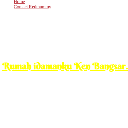
Home
Contact Redmummy
Jun
13
2012
Wednesday, 9:00 am
Rumah idamanku Ken Bangsa
48hours sponsored post.
Kalau diikutkan hati memang aku dah terjun tiruk berendam dalam ni.