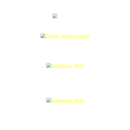
ent mewah 15 tingkat yang mempunyai 80 unit apartments. Lokasin
kan kota metropolitan KL.
Pemandangan bandar Kuala Lumpur yang romantik <3
ap berangan-angan nak beli sebiji apartment Ken Bangsar ni. Berangan
s ditambah dengan dekor yang moden dan bergaya.
ng lain?
itary fittings dari Germany, double-laminated lantai yang kalis peluru
wimming pool, menggunakan Dornbracht rain showers yang berharga leb
Mewah dan Hijau
ri yang lain ialah its many green features yang telah berjaya mem
 ini dan juga memenangi
FIABCI Malaysia Property Award 2011
– Su