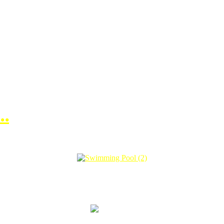
r…
Indah dan tenangnya suasana swimming pool ni…
 Tapi sebab nak control ayu tak jadi la aku nak mandi hehehe.