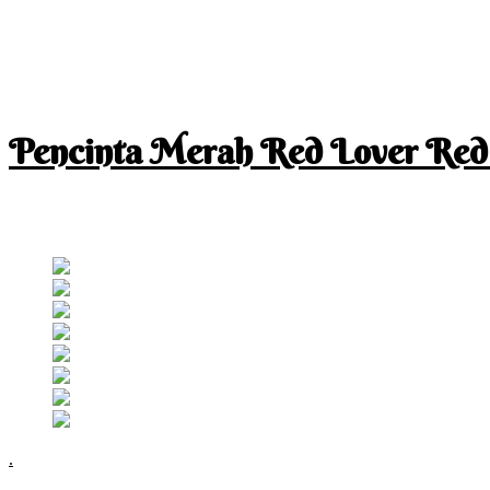
Pencinta Merah Red Lover Red
I am a RED lover so my life is full of RED
Follow RM
.