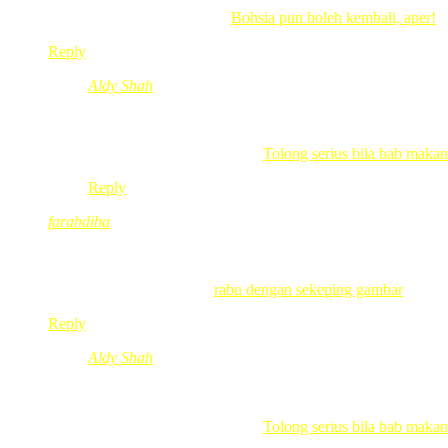
yayansmum recently posted..
Bohsia pun boleh kembali, aper!
Reply
Aldy Shah
Jun 13, 2012
@ 10:01:51
@yayansmum, Masih ada masa untuk kumpul duet, sempa
Aldy Shah recently posted..
Tolong serius bila bab makan
Reply
farahdiba
Jun 13, 2012
@ 09:41:25
bestnyeeee!ni kene cari laki kayo la kalo nak beli kak hihihih 
farahdiba recently posted..
rabu dengan sekeping gambar
Reply
Aldy Shah
Jun 13, 2012
@ 10:02:14
@farahdiba, Hahaha,kalau yg belum kawen boleh search 
Aldy Shah recently posted..
Tolong serius bila bab makan