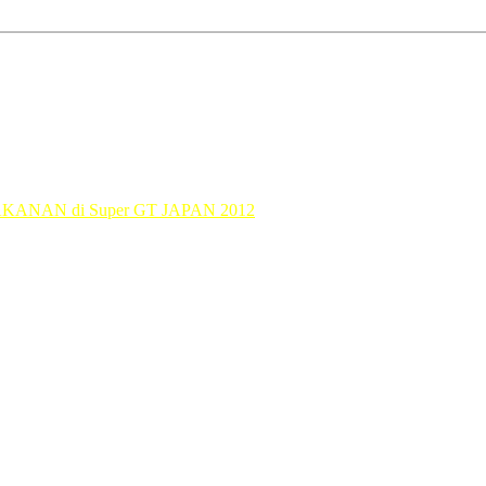
 malam tu memang menarik laa
KANAN di Super GT JAPAN 2012
 hitam,kuikui