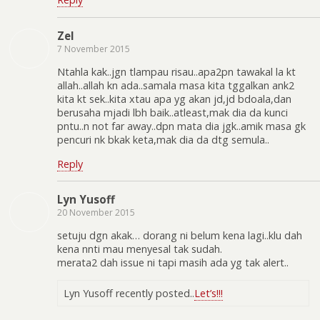
Zel
7 November 2015
Ntahla kak..jgn tlampau risau..apa2pn tawakal la kt
allah..allah kn ada..samala masa kita tggalkan ank2
kita kt sek..kita xtau apa yg akan jd,jd bdoala,dan
berusaha mjadi lbh baik..atleast,mak dia da kunci
pntu..n not far away..dpn mata dia jgk..amik masa gk
pencuri nk bkak keta,mak dia da dtg semula..
Reply
Lyn Yusoff
20 November 2015
setuju dgn akak… dorang ni belum kena lagi..klu dah
kena nnti mau menyesal tak sudah.
merata2 dah issue ni tapi masih ada yg tak alert..
Lyn Yusoff recently posted..
Let’s!!!