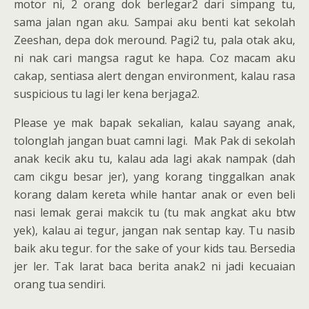
motor ni, 2 orang dok berlegar2 dari simpang tu,
sama jalan ngan aku. Sampai aku benti kat sekolah
Zeeshan, depa dok meround. Pagi2 tu, pala otak aku,
ni nak cari mangsa ragut ke hapa. Coz macam aku
cakap, sentiasa alert dengan environment, kalau rasa
suspicious tu lagi ler kena berjaga2.
Please ye mak bapak sekalian, kalau sayang anak,
tolonglah jangan buat camni lagi. Mak Pak di sekolah
anak kecik aku tu, kalau ada lagi akak nampak (dah
cam cikgu besar jer), yang korang tinggalkan anak
korang dalam kereta while hantar anak or even beli
nasi lemak gerai makcik tu (tu mak angkat aku btw
yek), kalau ai tegur, jangan nak sentap kay. Tu nasib
baik aku tegur. for the sake of your kids tau. Bersedia
jer ler. Tak larat baca berita anak2 ni jadi kecuaian
orang tua sendiri.