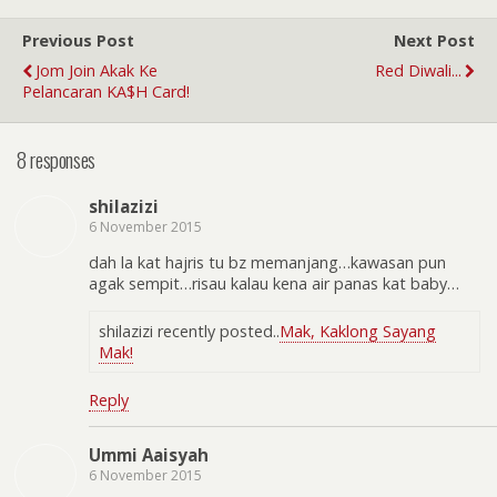
Previous Post
Next Post
Jom Join Akak Ke
Red Diwali...
Pelancaran KA$H Card!
8 responses
shilazizi
6 November 2015
dah la kat hajris tu bz memanjang…kawasan pun
agak sempit…risau kalau kena air panas kat baby…
shilazizi recently posted..
Mak, Kaklong Sayang
Mak!
Reply
Ummi Aaisyah
6 November 2015