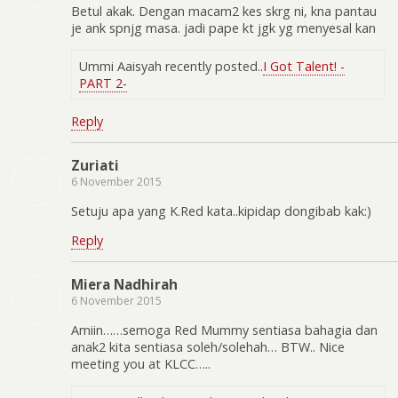
Betul akak. Dengan macam2 kes skrg ni, kna pantau
je ank spnjg masa. jadi pape kt jgk yg menyesal kan
Ummi Aaisyah recently posted..
I Got Talent! -
PART 2-
Reply
Zuriati
6 November 2015
Setuju apa yang K.Red kata..kipidap dongibab kak:)
Reply
Miera Nadhirah
6 November 2015
Amiin……semoga Red Mummy sentiasa bahagia dan
anak2 kita sentiasa soleh/solehah… BTW.. Nice
meeting you at KLCC…..