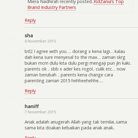
Miera Nadhirah recently posted..
KidZania’s Top
Brand Industry Partners
Reply
sha
6 November 2015
btl2 I agree with you … dorang x kena lagi… kalau
dah kena sure menyesal to the max… zaman skrg
bukan mcm dulu kita dulu pergi mengaji pun jln kaki..
parents ok .. sbb x ader kes rogol.. culik etc… now
zaman berubah .. parents kena change cara
parenting zaman 2015 hehheehehhe….
Reply
haniff
7 November 2015
Anak adalah anugerah Allah yang tak ternilai..sama
sama kita doakan kebaikan pada anak anak..
Reply