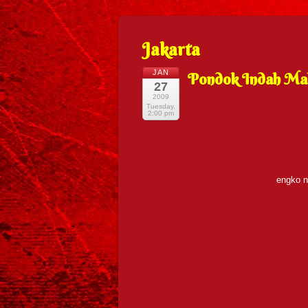
Jakarta
JAN
Pondok Indah Mal
27
2009
Tuesday,
2:00 pm
engko n