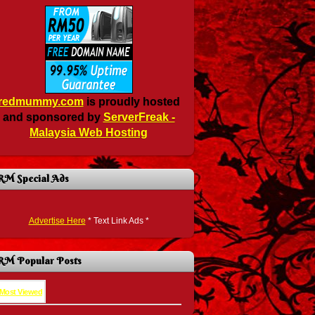
redmummy.com
is proudly hosted
and sponsored by
ServerFreak -
Malaysia Web Hosting
RM Special Ads
Advertise Here
* Text Link Ads *
RM Popular Posts
Most Viewed