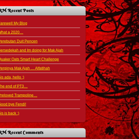
RM Recent Posts
arewell My Blog
What a 2020…
Perebutan Duit Pencen
ersedekah and Im doing for Mak Ajah
uaker Oats Smart Heart Challenge
erginya Mak Ajah … Alfatihah
is ada, hello :)
The end of PT3…
Preloved Trampoline…
ood bye Fendi!
is is back :)
RM Recent Comments