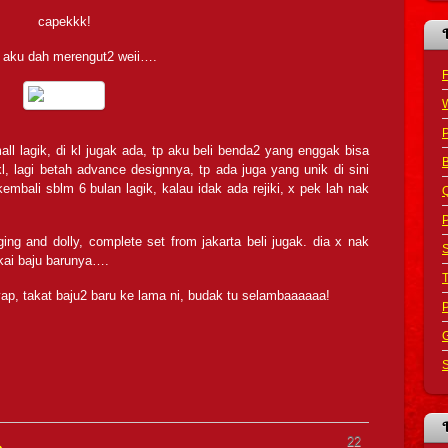
capekkk!
s aku dah merengut2 weii….
F
ll lagik, di kl jugak ada, tp aku beli benda2 yang enggak bisa
B
l, lagi betah advance designnya, tp ada juga yang unik di sini
kembali sblm 6 bulan lagik, kalau idak ada rejiki, x pek lah nak
Q
P
ging and dolly, complete set from jakarta beli jugak. dia x nak
S
kai baju barunya….
yap, takat baju2 baru ke lama ni, budak tu selambaaaaaa!
G
S
22