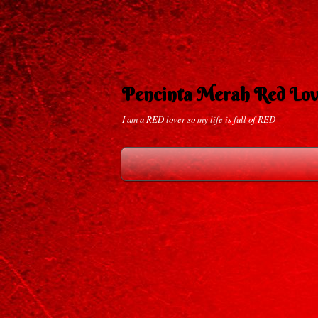
Pencinta Merah Red Lov
I am a RED lover so my life is full of RED