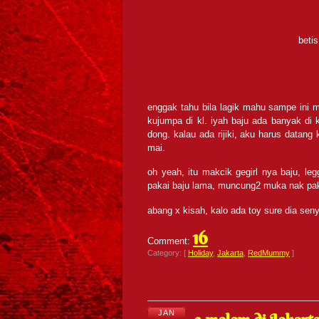
beti
enggak tahu bila lagik mahu sampe ini ma
kujumpa di kl. iyah baju ada banyak di k
dong. kalau ada rijiki, aku harus datang 
mai.
oh yeah, itu makcik gegirl nya baju, leg
pakai baju lama, muncung2 muka nak pa
abang x kisah, kalo ada toy sure dia sen
16
Comment:
Category: [
Holiday
,
Jakarta
,
RedMummy
]
JAN