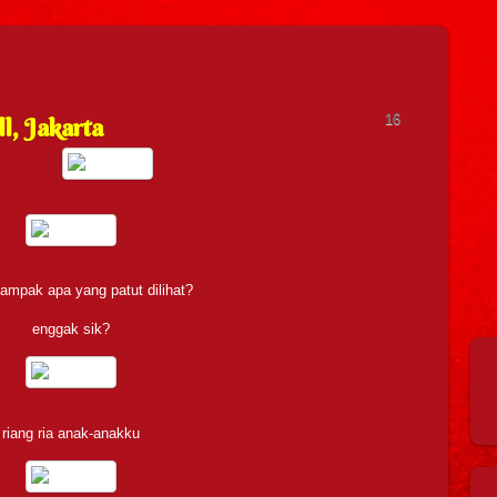
16
l, Jakarta
ampak apa yang patut dilihat?
enggak sik?
riang ria anak-anakku