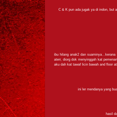
C & K pun ada jugak ya di indon, but a
ibu hilang anak2 dan suaminya…kerana 
aterr, diorg dok menyinggah kat pemenan t
aku dah kat tawaf licin bawah and floor at
ini ler mendanya yang bu
hasil d