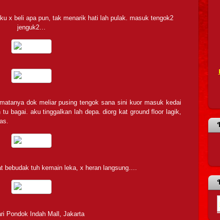
ku x beli apa pun, tak menarik hati lah pulak. masuk tengok2
jenguk2…
matanya dok meliar pusing tengok sana sini kuor masuk kedai
u bagai. aku tinggalkan lah depa. diorg kat ground floor lagik,
as.
at bebudak tuh kemain leka, x heran langsung….
ari Pondok Indah Mall, Jakarta