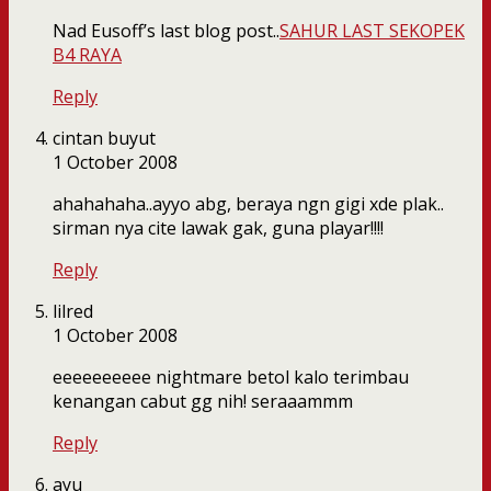
Nad Eusoff’s last blog post..
SAHUR LAST SEKOPEK
B4 RAYA
Reply
cintan buyut
1 October 2008
ahahahaha..ayyo abg, beraya ngn gigi xde plak..
sirman nya cite lawak gak, guna playar!!!!
Reply
lilred
1 October 2008
eeeeeeeeee nightmare betol kalo terimbau
kenangan cabut gg nih! seraaammm
Reply
ayu