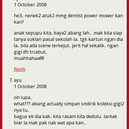
1 October 2008
he3.. nenek2 atuk2 mmg dentist power mower kan
kan?
anak sepupu kita, baya2 abang lah… mak kita siap
tanya soklan pasal sekolah la.. tgk kartun ngan dia
la.. bila ada scene terkejut.. jerit ha! sekalik.. ngan
gigi dh trcabut..
muahhahaa!!!!!
Reply
ayu
1 October 2008
oh lupa..
what??? abang actually simpan sndirik koleksi gigi2
nya tu..
bagus ek dia kak.. kita rasam kita dedulu.. lantak
biar la mak pak nak wat apa kan…