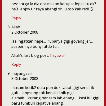
p/s: sorga la dia dpt makan ketupat lepas tu ek?
he3.. enjoy ur raya abang! oh, u too kak red! 😉
Reply
Aliah
2 October 2008
laa ingatkan nape…. rupanya gigi goyang jer…
suspen nye bunyi tittle tu…
Aliah’s last blog post..
1 Syawal
Reply
mayangsari
3 October 2008
masam kecik2 dulu pun dok cabut gigi sendirik
gak… langsung tak kenal klinik gigi…..
alamak… kurang hensem lah abang…. kasi itu gigi
baru tumbuh cepat ye abang….