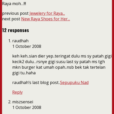
Raya moh…!!!
previous post
Jewelery for Raya...
next post
New Raya Shoes for Her...
12 responses
raudhah
1 October 2008
keh keh..sian dier yep..teringat dulu ms sy patah gigi
kecik2 dulu…rsnye gigi susu last sy patah ms tgh
mkn burger kat umah opah..nsb bek tak tertelan
gigi tu..haha
raudhah’s last blog post..
Sepupuku Nad
Reply
miszsensei
1 October 2008