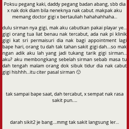
Poksu pegang kaki, daddy pegang badan abang, sbb dia
x nak dok diam bila neneknya nak cabut. makpak aku
memang doctor gigi x bertauliah hahahahhaha…
dulu sirman nya gigi, mak aku cabutkan pakai playar ye…
gigi orang tua liat benau nak tercabut, ada nak pi klinik
gigi kat sri permaisuri dia nak bagi appointment lagi
bape hari, orang tu dah tak tahan sakit gigi dah….so mak
ngan adik aku lah yang jadi tukang tarik gigi sirman…
aku? aku membongkang sebelah sirman sebab masa tu
dah tengah malam orang dok sibuk tidur dia nak cabut
gigi hishhh…itu citer pasal sirman 🙂
tak sampai bape saat, dah tercabut, x sempat nak rasa
sakit pun…..
darah sikit2 je bang….mmg tak sakit langsung ler…