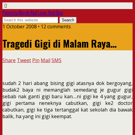
Pencinta Merah Red Lover Red Diva
1 October 2008 • 12 comments
Tragedi Gigi di Malam Raya…
Share
Tweet
Pin
Mail
SMS
sudah 2 hari abang bising gigi atasnya dok bergoyang,
budak2 baya ni memanglah semedang je gugur gigi
sebab nak ganti gigi baru kan….ni gigi ke 4 yang gugur,
gigi pertama neneknya cabutkan, gigi ke2 doctor
cabutkan, gigi ke tiga tertanggal kat sekolah dia bawak
balik, ha yang ini gigi keempat.