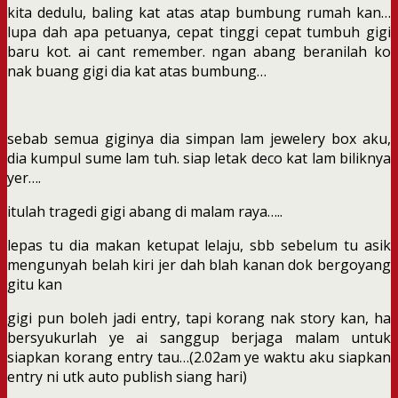
kita dedulu, baling kat atas atap bumbung rumah kan…
lupa dah apa petuanya, cepat tinggi cepat tumbuh gigi
baru kot. ai cant remember. ngan abang beranilah ko
nak buang gigi dia kat atas bumbung…
sebab semua giginya dia simpan lam jewelery box aku,
dia kumpul sume lam tuh. siap letak deco kat lam biliknya
yer….
itulah tragedi gigi abang di malam raya…..
lepas tu dia makan ketupat lelaju, sbb sebelum tu asik
mengunyah belah kiri jer dah blah kanan dok bergoyang
gitu kan
gigi pun boleh jadi entry, tapi korang nak story kan, ha
bersyukurlah ye ai sanggup berjaga malam untuk
siapkan korang entry tau…(2.02am ye waktu aku siapkan
entry ni utk auto publish siang hari)