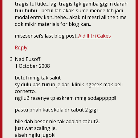
tragis tul title…lagi tragis tgk gamba gigi n darah
tuu..huhu….betul lah akak..sume mende leh jadi
modal entry kan..hehe…akak ni mesti all the time
dok mikir materials for blog kan..
miszsensei’s last blog post..
Aidilfitri Cakes
Reply
Nad Eusoff
1 October 2008
betul mmg tak sakit.
sy dulu pas turun je dari klinik ngecek mak beli
cornetto..
ngilu2 rasenye tp eskrem mmg sodappppp!!
pastu pnah kat skola dr cabut 2 gigi..
bile dah besor nie tak adalah cabut2..
just wat scaling je..
aiseh ngilu jugok!