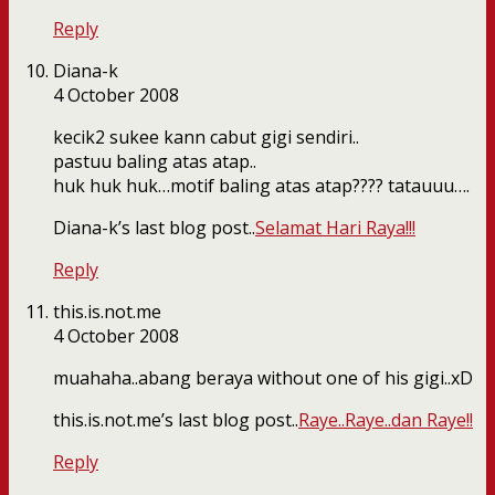
Reply
Diana-k
4 October 2008
kecik2 sukee kann cabut gigi sendiri..
pastuu baling atas atap..
huk huk huk…motif baling atas atap???? tatauuu….
Diana-k’s last blog post..
Selamat Hari Raya!!!
Reply
this.is.not.me
4 October 2008
muahaha..abang beraya without one of his gigi..xD
this.is.not.me’s last blog post..
Raye..Raye..dan Raye!!
Reply