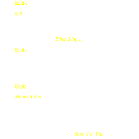
Reply
ayu
Oct 20, 2008
@ 17:21:48
mak ajah glams!!
ayu´s last blog post..
Bling Bling…
Reply
daela
Oct 20, 2008
@ 17:22:09
ha…mak ajah tu…mcm mak sy klu pose gitu…kem salam kat ma
Reply
Munirah Abd
Oct 20, 2008
@ 17:46:56
wah..mak kakak vogue arr..
mana tak tumpah kuah kalau x ke nasi …
ye dok?? hehehhe
Munirah Abd´s last blog post..
Shoot For Fun