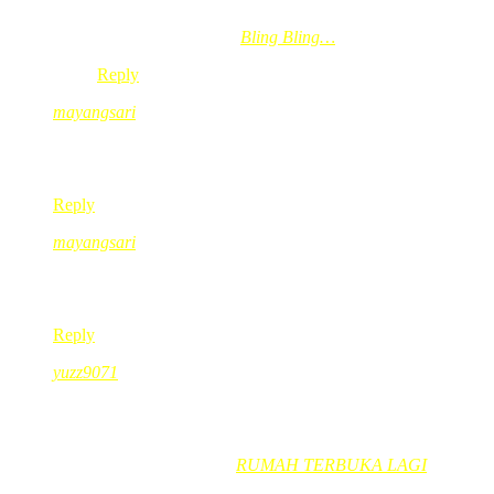
ayu´s last blog post..
Bling Bling…
Reply
mayangsari
Oct 20, 2008
@ 17:08:24
famili besar jugak kak red erk…
Reply
mayangsari
Oct 20, 2008
@ 17:09:40
errr… lps nih… bobo dan chacha akan mengikuti semua aktivit
Reply
yuzz9071
Oct 20, 2008
@ 17:21:15
wah mak ajah glamer macam artis la pakai spek itam cam gitu
yuzz9071´s last blog post..
RUMAH TERBUKA LAGI