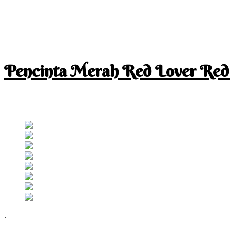
Pencinta Merah Red Lover Red
I am a RED lover so my life is full of RED
Follow RM
.