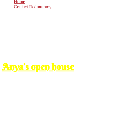
Home
Contact Redmummy
Oct
20
2008
Monday, 4:00 pm
Anya’s open house
redmu
so after the hamster hunting, we went to Cheras to my sis’s house,
sanggul lipat je lah ikat rambut orang nak beranak lagi senang.
Bobo n Cacha kami bawak sekali ke umah akak ku, x kan nak tinggal je