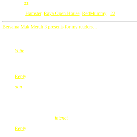
22
Comment:
Category: [
Hamster
,
Raya Open House
,
RedMummy
]
22
Bersama Mak Merah
3 presents for my readers…
22 Comments
Yatie
Oct 20, 2008
@ 16:42:32
hamster mmg kuat main pun
Reply
aan
Oct 20, 2008
@ 17:01:57
hamster tuh mcm best aje..
nak bela jugaklaaaa
aan´s last blog post..
intenet
Reply