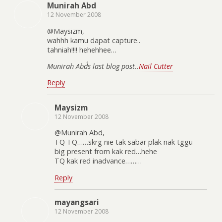
Munirah Abd
12 November 2008
@Maysizm,
wahhh kamu dapat capture..
tahniah!!!! hehehhee…
Munirah Abd´s last blog post..
Nail Cutter
Reply
Maysizm
12 November 2008
@Munirah Abd,
TQ TQ……skrg nie tak sabar plak nak tggu
big present from kak red…hehe
TQ kak red inadvance………
Reply
mayangsari
12 November 2008