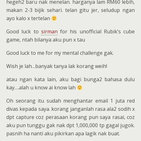
hegeh2 baru nak menelan. harganya lam RM60 lebih,
makan 2-3 bijik sehari. telan gitu jer, seludup ngan
ayo kalo x tertelan
Good luck to
sirman
for his unofficial Rubik’s cube
game, ntah bilanya aku pun x tau
Good luck to me for my mental challenge gak.
Wish je lah…banyak tanya lak korang weih!
atau ngan kata lain, aku bagi bunga2 bahasa dulu
kay….alah u know ai know lah
Oh seorang itu sudah menghantar email 1 juta red
divas kepada saya. korang janganlah rasa ala2 sodih x
dpt capture coz perasaan korang pun saya rasai, coz
aku pun tunggu gak nak dpt 1,000,000 tp gagal jugok.
pasnih ha nanti aku pikirkan apa lagik nak buat.