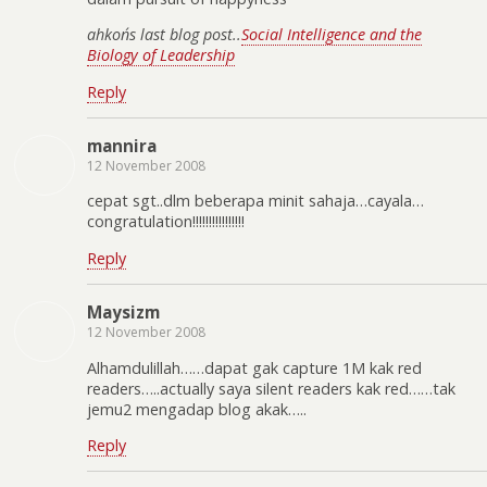
ahkon´s last blog post..
Social Intelligence and the
Biology of Leadership
Reply
mannira
12 November 2008
cepat sgt..dlm beberapa minit sahaja…cayala…
congratulation!!!!!!!!!!!!!!!!
Reply
Maysizm
12 November 2008
Alhamdulillah……dapat gak capture 1M kak red
readers…..actually saya silent readers kak red……tak
jemu2 mengadap blog akak…..
Reply