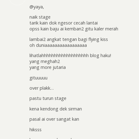
@yaya,
naik stage
tarik kain dok ngesor cecah lantai
opss kain baju ai kemban2 gitu kaler merah
lambai2 angkat tengan bagi flying kiss
oh duniaaaaaaaaaaaaaaaaa
lihatlahhhhhhhhhhhhhhhhhhh blog haku!
yang meghah2
yang more jutaria
gituuuuu
over plakk…
pastu turun stage
kena kendong dek sirman
pasal ai over sangat kan
hiksss