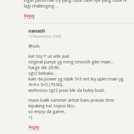
ingat pehni nak try yang cube..rase nye yang cube ni
lagi challenging….
Reply
nanash
13 November 2008
@sun,
kat toy ‘r’ us ade jual..
original punye yg mmg smooth giler main…
harge die 29.90..
sgt2 bebaloi…
kalo da power yg rubik 3×3 nnt ley upkn main yg
4×4 n 5×5 (79.90)..
wohoooo sgt2 puas ble da buley buat..
mase balik summer arituh baru prasan time
lepaking kat toyrus klcc..
so enjoy da game..
=)
Reply