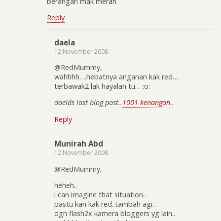
berangan mak merah
Reply
daela
12 November 2008
@RedMummy,
wahhhh….hebatnya anganan kak red…
terbawak2 lak hayalan tu… :o:
daela´s last blog post..
1001 kenangan..
Reply
Munirah Abd
12 November 2008
@RedMummy,
heheh..
i can imagine that situation..
pastu kan kak red..tambah agi…
dgn flash2x kamera bloggers yg lain..