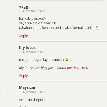
vagg
12 November 2008
hai kakk.. bravo2..
saya suka blog akak nih
(ahahahahaha kenapa tetibe aku skema? gilekah?)
Reply
lily lotus
12 November 2008
mmg meroyan layan cubic ni
lily lotus´s last blog post..
kantoi diet feat. McD
Reply
Maysizm
12 November 2008
:p setan durjana