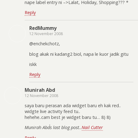
nape label entry ni –>Lalat, Holiday, Shopping??? *
Reply
RedMummy
12 November 2008
@enchekchotz,
blog akak ni kadang2 biol, napa le kuor jadik gitu
iskk
Reply
Munirah Abd
12 November 2008
saya baru perasan ada widget baru eh kak red..
widgte live activity feed tu..
hehehe..cam best je widget baru tu… 8) 8)
Munirah Abd´s last blog post..
Nail Cutter
Reply