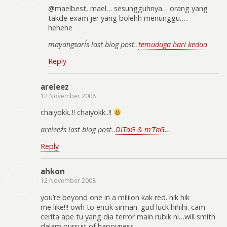
@maelbest, mael… sesungguhnya… orang yang
takde exam jer yang bolehh menunggu….
hehehe
mayangsari´s last blog post..
temuduga hari kedua
Reply
areleez
12 November 2008
chaiyokk..!! chaiyokk..!!
areleez´s last blog post..
DiTaG & m’TaG…
Reply
ahkon
12 November 2008
you’re beyond one in a miliion kak red. hik hik
me like!!! owh to encik sirman. gud luck hihihi. cam
cerita ape tu yang dia terror main rubik ni…will smith
dalam pursuit of happyness