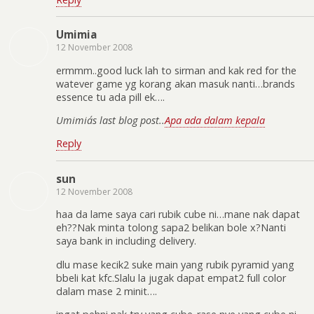
Umimia
12 November 2008
ermmm..good luck lah to sirman and kak red for the
watever game yg korang akan masuk nanti…brands
essence tu ada pill ek….
Umimia´s last blog post..
Apa ada dalam kepala
Reply
sun
12 November 2008
haa da lame saya cari rubik cube ni…mane nak dapat
eh??Nak minta tolong sapa2 belikan bole x?Nanti
saya bank in including delivery.
dlu mase kecik2 suke main yang rubik pyramid yang
bbeli kat kfc.Slalu la jugak dapat empat2 full color
dalam mase 2 minit….