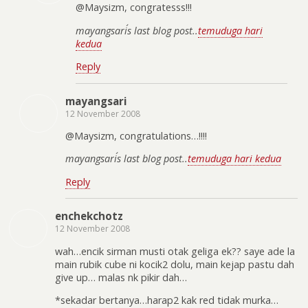
@Maysizm, congratesss!!!
mayangsari´s last blog post..
temuduga hari
kedua
Reply
mayangsari
12 November 2008
@Maysizm, congratulations…!!!!
mayangsari´s last blog post..
temuduga hari kedua
Reply
enchekchotz
12 November 2008
wah…encik sirman musti otak geliga ek?? saye ade la
main rubik cube ni kocik2 dolu, main kejap pastu dah
give up… malas nk pikir dah…
*sekadar bertanya…harap2 kak red tidak murka…