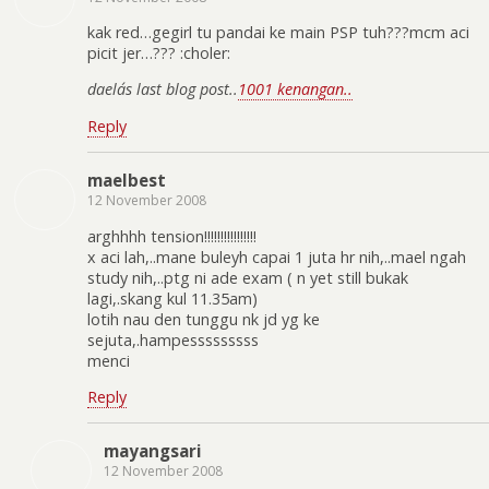
kak red…gegirl tu pandai ke main PSP tuh???mcm aci
picit jer…??? :choler:
daela´s last blog post..
1001 kenangan..
Reply
maelbest
12 November 2008
arghhhh tension!!!!!!!!!!!!!!!!
x aci lah,..mane buleyh capai 1 juta hr nih,..mael ngah
study nih,..ptg ni ade exam ( n yet still bukak
lagi,.skang kul 11.35am)
lotih nau den tunggu nk jd yg ke
sejuta,.hampesssssssss
menci
Reply
mayangsari
12 November 2008