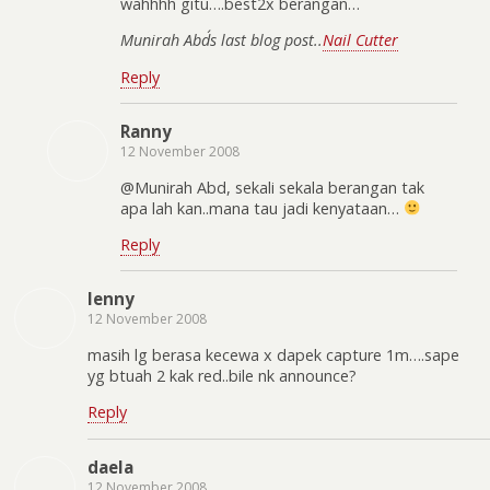
wahhhh gitu….best2x berangan…
Munirah Abd´s last blog post..
Nail Cutter
Reply
Ranny
12 November 2008
@Munirah Abd, sekali sekala berangan tak
apa lah kan..mana tau jadi kenyataan…
Reply
lenny
12 November 2008
masih lg berasa kecewa x dapek capture 1m….sape
yg btuah 2 kak red..bile nk announce?
Reply
daela
12 November 2008