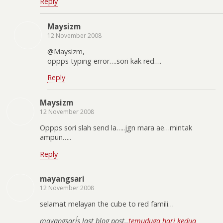
Reply
Maysizm
12 November 2008
@Maysizm,
oppps typing error….sori kak red….
Reply
Maysizm
12 November 2008
Oppps sori slah send la…..jgn mara ae…mintak
ampun…..
Reply
mayangsari
12 November 2008
selamat melayan the cube to red famili…
mayangsari´s last blog post..
temuduga hari kedua