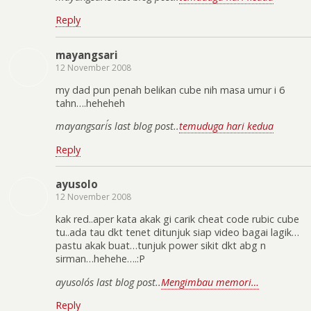
Reply
mayangsari
12 November 2008
my dad pun penah belikan cube nih masa umur i 6
tahn….heheheh
mayangsari´s last blog post..
temuduga hari kedua
Reply
ayusolo
12 November 2008
kak red..aper kata akak gi carik cheat code rubic cube
tu..ada tau dkt tenet ditunjuk siap video bagai lagik…
pastu akak buat…tunjuk power sikit dkt abg n
sirman…hehehe….:P
ayusolo´s last blog post..
Mengimbau memori…
Reply