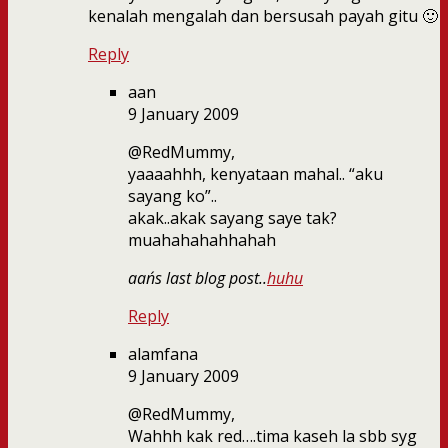
kenalah mengalah dan bersusah payah gitu 🙂
Reply
aan
9 January 2009
@RedMummy,
yaaaahhh, kenyataan mahal.. “aku
sayang ko”..
akak..akak sayang saye tak?
muahahahahhahah
aan´s last blog post..
huhu
Reply
alamfana
9 January 2009
@RedMummy,
Wahhh kak red….tima kaseh la sbb syg