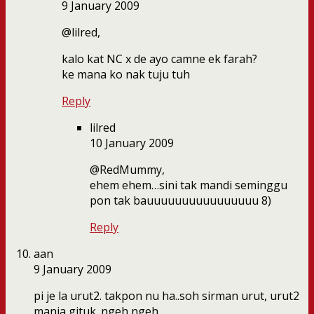
9 January 2009
@lilred,
kalo kat NC x de ayo camne ek farah?
ke mana ko nak tuju tuh
Reply
lilred
10 January 2009
@RedMummy,
ehem ehem…sini tak mandi seminggu
pon tak bauuuuuuuuuuuuuuuu 8)
Reply
aan
9 January 2009
pi je la urut2. takpon nu ha..soh sirman urut, urut2
manja gituk. ngeh ngeh