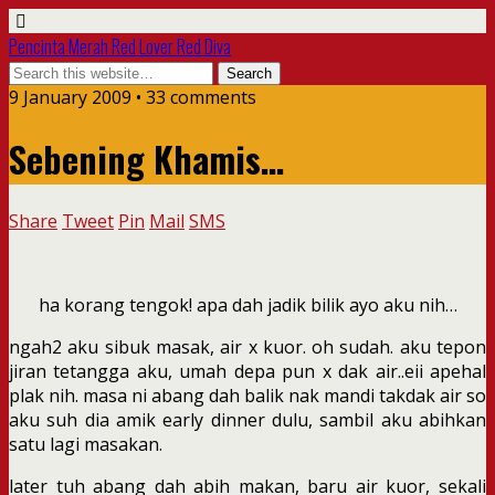
Pencinta Merah Red Lover Red Diva
9 January 2009 • 33 comments
Sebening Khamis…
Share
Tweet
Pin
Mail
SMS
ha korang tengok! apa dah jadik bilik ayo aku nih…
ngah2 aku sibuk masak, air x kuor. oh sudah. aku tepon
jiran tetangga aku, umah depa pun x dak air..eii apehal
plak nih. masa ni abang dah balik nak mandi takdak air so
aku suh dia amik early dinner dulu, sambil aku abihkan
satu lagi masakan.
later tuh abang dah abih makan, baru air kuor, sekali