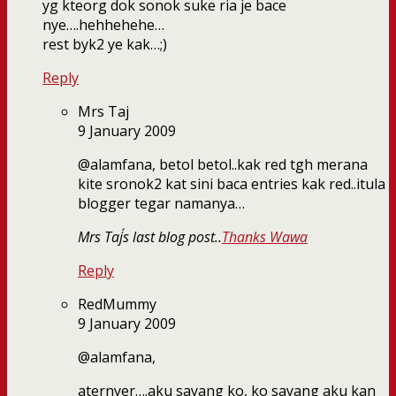
yg kteorg dok sonok suke ria je bace
nye….hehhehehe…
rest byk2 ye kak…;)
Reply
Mrs Taj
9 January 2009
@alamfana, betol betol..kak red tgh merana
kite sronok2 kat sini baca entries kak red..itula
blogger tegar namanya…
Mrs Taj´s last blog post..
Thanks Wawa
Reply
RedMummy
9 January 2009
@alamfana,
aternyer….aku sayang ko, ko sayang aku kan