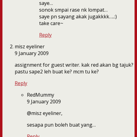
saye…
sonok smpai rase nk lompat…
saye pn sayang akak jugakkkk…..:)
take care~
Reply
misz eyeliner
9 January 2009
assignment for guest writer. kak red akan bg tajuk?
pastu sape2 leh buat ke? mcm tu ke?
Reply
RedMummy
9 January 2009
@misz eyeliner,
sesapa pun boleh buat yang…
Reply