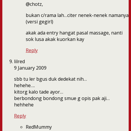
@chotz,
bukan c/rama lah…citer nenek-nenek namanya
(versi gegirl)
akak ada entry hangat pasal massage, nanti
sok lusa akak kuorkan kay
Reply
lilred
9 January 2009
sbb tu ler bgus duk dedekat nih…
hehehe….
kitorg kalo tade ayor…
berbondong bondong smue g opis pak aji…
hehhehe
Reply
RedMummy