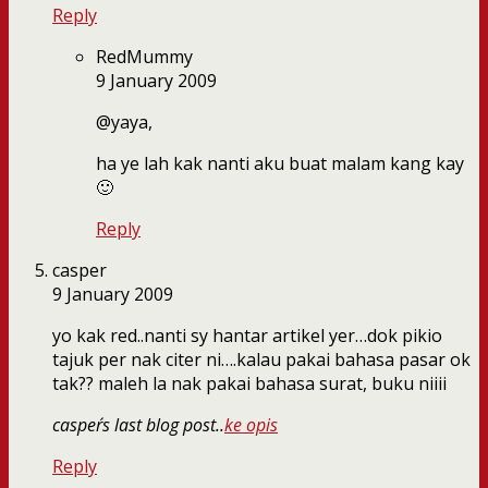
Reply
RedMummy
9 January 2009
@yaya,
ha ye lah kak nanti aku buat malam kang kay
🙂
Reply
casper
9 January 2009
yo kak red..nanti sy hantar artikel yer…dok pikio
tajuk per nak citer ni….kalau pakai bahasa pasar ok
tak?? maleh la nak pakai bahasa surat, buku niiii
casper´s last blog post..
ke opis
Reply