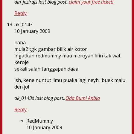
ain_jeziraj´s last blog post..
claim your free ticket!
Reply
ak_0143
10 January 2009
haha
mula2 tgk gambar bilik air kotor
ingatkan redmummy mau meroyan fifin tak wat
keroje
sekali salah tanggapan daaa
ish, kene nuntut ilmu puaka lagi neyh.. buek malu
den jo!
ak_0143´s last blog post..
Oda Bumi Anbia
Reply
RedMummy
10 January 2009