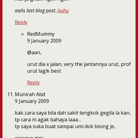
aan´s last blog post..
huhu
Reply
RedMummy
9 January 2009
@aan,
urut dia x jalan, very the jantannya urut, prof
urut lagik best
Reply
Munirah Abd
9 January 2009
kak..cara saya bila dah sakit tengkok gegila la kan..
tp cara ni agak bahaya laaa…
tp saya suka buat sampai umi dok bising je..