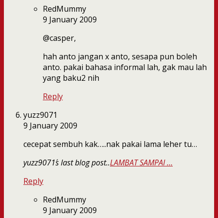
RedMummy
9 January 2009
@casper,
hah anto jangan x anto, sesapa pun boleh
anto. pakai bahasa informal lah, gak mau lah
yang baku2 nih
Reply
yuzz9071
9 January 2009
cecepat sembuh kak…..nak pakai lama leher tu…
yuzz9071´s last blog post..
LAMBAT SAMPAI …
Reply
RedMummy
9 January 2009