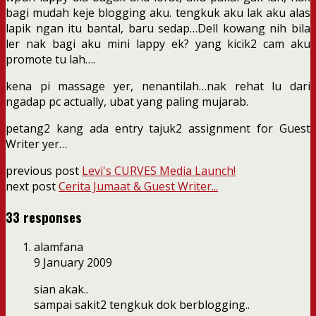
bagi mudah keje blogging aku. tengkuk aku lak aku alas
lapik ngan itu bantal, baru sedap…Dell kowang nih bila
ler nak bagi aku mini lappy ek? yang kicik2 cam aku
promote tu lah….
kena pi massage yer, nenantilah…nak rehat lu dari
ngadap pc actually, ubat yang paling mujarab.
petang2 kang ada entry tajuk2 assignment for Guest
Writer yer…
previous post
Levi's CURVES Media Launch!
next post
Cerita Jumaat & Guest Writer...
33 responses
alamfana
9 January 2009
sian akak..
sampai sakit2 tengkuk dok berblogging..