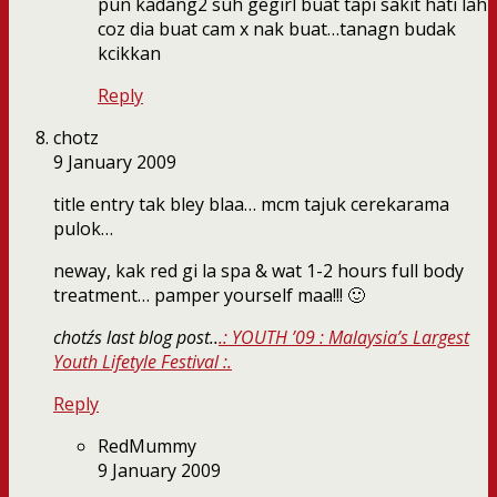
pun kadang2 suh gegirl buat tapi sakit hati lah
coz dia buat cam x nak buat…tanagn budak
kcikkan
Reply
chotz
9 January 2009
title entry tak bley blaa… mcm tajuk cerekarama
pulok…
neway, kak red gi la spa & wat 1-2 hours full body
treatment… pamper yourself maa!!! 🙂
chotz´s last blog post..
.: YOUTH ’09 : Malaysia’s Largest
Youth Lifetyle Festival :.
Reply
RedMummy
9 January 2009