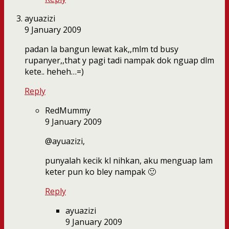
ayuazizi
9 January 2009
padan la bangun lewat kak,,mlm td busy
rupanyer,,that y pagi tadi nampak dok nguap dlm
kete.. heheh…=)
Reply
RedMummy
9 January 2009
@ayuazizi,
punyalah kecik kl nihkan, aku menguap lam
keter pun ko bley nampak 🙂
Reply
ayuazizi
9 January 2009