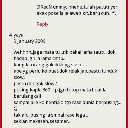
@RedMummy, hhehe..tulah patutnyer
akak pose la lelawa sikit..baru cun.. 🙂
Reply
yaya
9 January 2009
wehhhh..jaga mata tu…nk pakai lama tau x…dok
hadap jgn la lama cmtu…
kang kitorang gakkkkk yg susa…
ape yg perlu ko buat,dok relak jap,pastu tunduk
slow..
pastu dongak slow2..
pusing kapla 360′..tp jgn totop mata.buat la
berulangkali
sampai bile ko benti,ko ttp rase dunia berpusing…
🙂
tak ah…pusing la smpai rase lega…
sekian.mekaseh..sesamer..