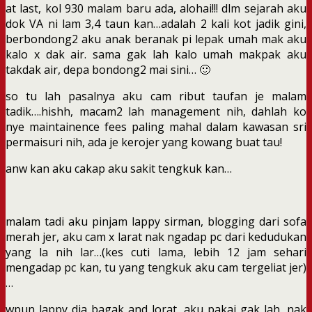
at last, kol 930 malam baru ada, alohai!!! dlm sejarah aku
dok VA ni lam 3,4 taun kan…adalah 2 kali kot jadik gini,
berbondong2 aku anak beranak pi lepak umah mak aku
kalo x dak air. sama gak lah kalo umah makpak aku
takdak air, depa bondong2 mai sini… 🙂
so tu lah pasalnya aku cam ribut taufan je malam
tadik….hishh, macam2 lah management nih, dahlah ko
nye maintainence fees paling mahal dalam kawasan sri
permaisuri nih, ada je kerojer yang kowang buat tau!
anw kan aku cakap aku sakit tengkuk kan…
malam tadi aku pinjam lappy sirman, blogging dari sofa
merah jer, aku cam x larat nak ngadap pc dari kedudukan
yang la nih lar…(kes cuti lama, lebih 12 jam sehari
mengadap pc kan, tu yang tengkuk aku cam tergeliat jer)
…
wpun lappy dia bagak and lorat, aku pakai gak lah, nak