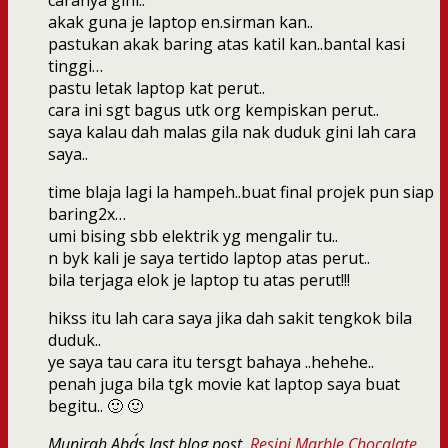
caranya gini..
akak guna je laptop en.sirman kan..
pastukan akak baring atas katil kan..bantal kasi
tinggi…
pastu letak laptop kat perut..
cara ini sgt bagus utk org kempiskan perut..
saya kalau dah malas gila nak duduk gini lah cara
saya..
time blaja lagi la hampeh..buat final projek pun siap
baring2x…
umi bising sbb elektrik yg mengalir tu..
n byk kali je saya tertido laptop atas perut..
bila terjaga elok je laptop tu atas perut!!!
hikss itu lah cara saya jika dah sakit tengkok bila
duduk..
ye saya tau cara itu tersgt bahaya ..hehehe..
penah juga bila tgk movie kat laptop saya buat
begitu.. 🙂 🙂
Munirah Abd´s last blog post..
Resipi Marble Chocalate