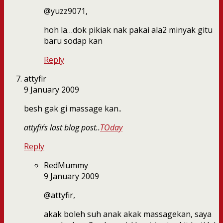
@yuzz9071,
hoh la…dok pikiak nak pakai ala2 minyak gitu
baru sodap kan
Reply
attyfir
9 January 2009
besh gak gi massage kan..
attyfir´s last blog post..
TOday
Reply
RedMummy
9 January 2009
@attyfir,
akak boleh suh anak akak massagekan, saya