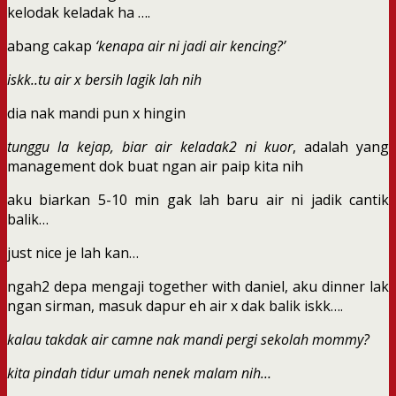
kelodak keladak ha ….
abang cakap
‘kenapa air ni jadi air kencing?’
iskk..tu air x bersih lagik lah nih
dia nak mandi pun x hingin
tunggu la kejap, biar air keladak2 ni kuor
, adalah yang
management dok buat ngan air paip kita nih
aku biarkan 5-10 min gak lah baru air ni jadik cantik
balik…
just nice je lah kan…
ngah2 depa mengaji together with daniel, aku dinner lak
ngan sirman, masuk dapur eh air x dak balik iskk….
kalau takdak air camne nak mandi pergi sekolah mommy?
kita pindah tidur umah nenek malam nih…