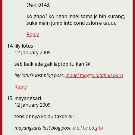
@ak_0143,
ko gapo? ko ngan mael sama je bih kurang,
suka main jump into conclusion e tauuu
Reply
lily lotus
12 January 2009
seb baik ada gak laptop tu kan 😀
lily lotus´s last blog post..
model tangga ditahun baru
Reply
mayangsari
12 January 2009
tensionnya kalau takde air….
mayangsari´s last blog post..
b.e.l.l.e.l.a.g.i.k