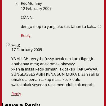
RedMummy
12 February 2009
@ANN,
dengo mop tu yang aku tak tahan tu kak…. 🙁
Reply
vagg
17 February 2009
YA ALLAH.. verythefussy awak nih kan cikgegirl
ahahahaa mmg anak omak okeyyyy
xkan la masa kecik sirman lak cakap TAK BAWAK
SUNGLASSES ABIH KENA SUN MUKA I.. sah sah la
omak dia penah cakap masa kecik dulu
wakakakak sesedap rasa menuduh kak merah
Reply
Leave a Reply