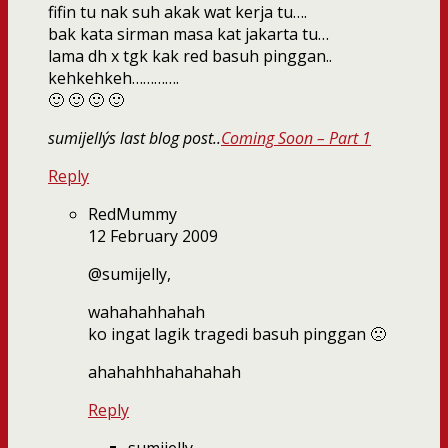
fifin tu nak suh akak wat kerja tu….
bak kata sirman masa kat jakarta tu…
lama dh x tgk kak red basuh pinggan..
kehkehkeh………….
🙂 🙂 🙂 🙂
sumijelly´s last blog post..
Coming Soon – Part 1
Reply
RedMummy
12 February 2009
@sumijelly,
wahahahhahah
ko ingat lagik tragedi basuh pinggan 🙁
ahahahhhahahahah
Reply