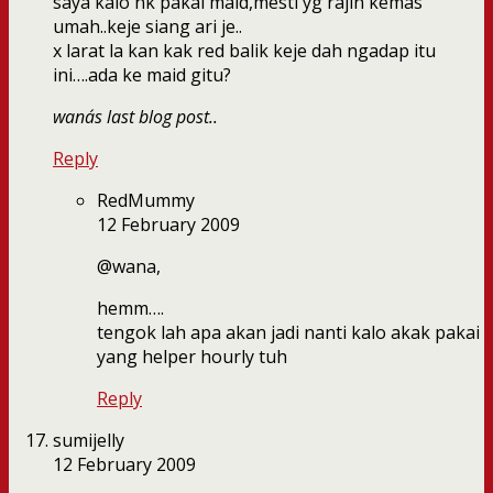
saya kalo nk pakai maid,mesti yg rajin kemas
umah..keje siang ari je..
x larat la kan kak red balik keje dah ngadap itu
ini….ada ke maid gitu?
wana´s last blog post..
Reply
RedMummy
12 February 2009
@wana,
hemm….
tengok lah apa akan jadi nanti kalo akak pakai
yang helper hourly tuh
Reply
sumijelly
12 February 2009