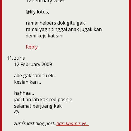
12 February 2009
@lily lotus,
ramai helpers dok gitu gak
ramai yagn tinggal anak jugak kan
demi keje kat sini
Reply
zuris
12 February 2009
ade gak cam tu ek..
kesian kan…
hahhaa…
jadi fifin lah kak red pasnie
selamat berjuang kak!
🙂
zuris´s last blog post..
hari khamis ye..