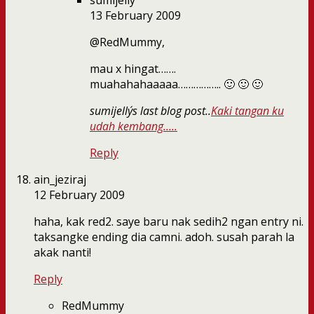
sumijelly
13 February 2009
@RedMummy,
mau x hingat…….
muahahahaaaaa…………….. 🙂 🙂 🙂
sumijelly´s last blog post..
Kaki tangan ku
udah kembang…..
Reply
ain_jeziraj
12 February 2009
haha, kak red2. saye baru nak sedih2 ngan entry ni.
taksangke ending dia camni. adoh. susah parah la
akak nanti!
Reply
RedMummy