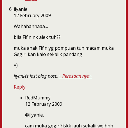
ilyanie
12 February 2009
Wahahahhaaa…
bila Fifin nk alek tuh??
muka anak Fifin yg pompuan tuh macam muka
Gegirl kan kalo sekalik pandang
=)
ilyanie´s last blog post..
~ Perasaan nya~
Reply
RedMummy
12 February 2009
@ilyanie,
cam muka gegirl?iskk jauh sekalii weihhh