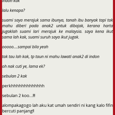
indon kak
lalu kenapa?
suami saya merajuk sama ibunya, tanah ibu banyak tapi tak
mahu diberi pada anak2 untuk dibajak, kerana harta
jugaklah suami lari merajuk ke malaysia. saya kena ikut
sama lah kak, suami suruh saya ikut jugak.
ooooo….sampai bila yeah
tak tau lah kak, tp taun ni mahu lawati anak2 di indon
oh nak cuti ye, lama ek?
sebulan 2 kak
perkhhhhhhhhhhhhh
sebulan 2 koo….!!!
alompakagogo lah aku kat umah sendiri ni kang kalo fifin
bercuti panjang!!