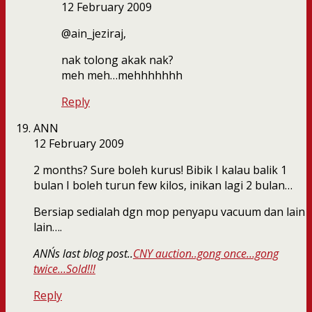
12 February 2009
@ain_jeziraj,
nak tolong akak nak?
meh meh…mehhhhhhh
Reply
ANN
12 February 2009
2 months? Sure boleh kurus! Bibik I kalau balik 1
bulan I boleh turun few kilos, inikan lagi 2 bulan…
Bersiap sedialah dgn mop penyapu vacuum dan lain
lain….
ANN´s last blog post..
CNY auction..gong once…gong
twice…Sold!!!
Reply