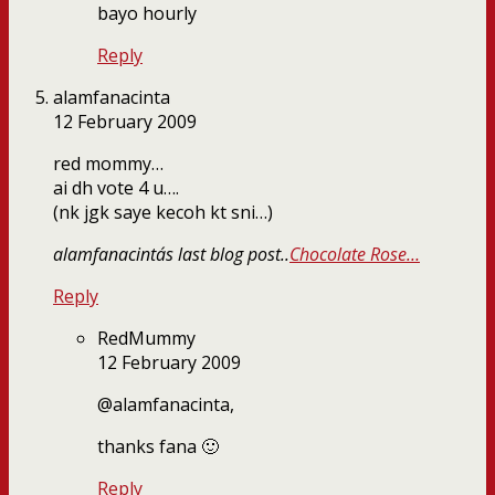
bayo hourly
Reply
alamfanacinta
12 February 2009
red mommy…
ai dh vote 4 u….
(nk jgk saye kecoh kt sni…)
alamfanacinta´s last blog post..
Chocolate Rose…
Reply
RedMummy
12 February 2009
@alamfanacinta,
thanks fana 🙂
Reply