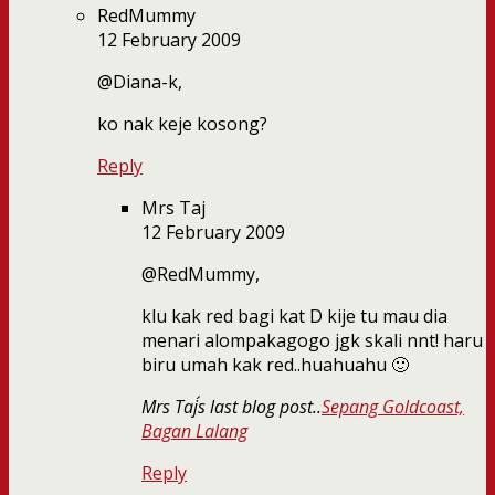
RedMummy
12 February 2009
@Diana-k,
ko nak keje kosong?
Reply
Mrs Taj
12 February 2009
@RedMummy,
klu kak red bagi kat D kije tu mau dia
menari alompakagogo jgk skali nnt! haru
biru umah kak red..huahuahu 🙂
Mrs Taj´s last blog post..
Sepang Goldcoast,
Bagan Lalang
Reply