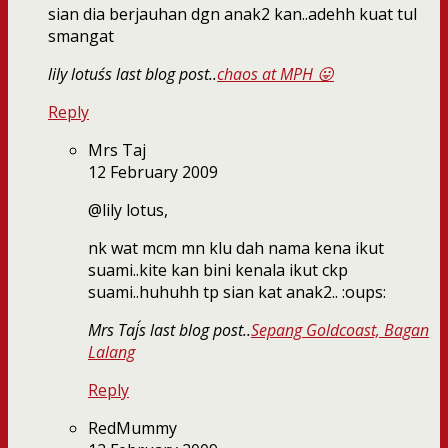
sian dia berjauhan dgn anak2 kan..adehh kuat tul
smangat
lily lotus´s last blog post..
chaos at MPH 😛
Reply
Mrs Taj
12 February 2009
@lily lotus,
nk wat mcm mn klu dah nama kena ikut
suami..kite kan bini kenala ikut ckp
suami..huhuhh tp sian kat anak2.. :oups:
Mrs Taj´s last blog post..
Sepang Goldcoast, Bagan
Lalang
Reply
RedMummy