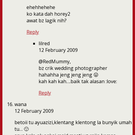
ehehhehehe
ko kata dah horey2
awat bz lagik nih?
Reply
lilred
12 February 2009
@RedMummy,
bz crik wedding photographer
hahahha jeng jeng jeng 😛
kah kah kah….baik tak alasan :love:
Reply
wana
12 February 2009
betoii tu ayuazizi,klentang klentong la bunyik umah
tu… 🙂