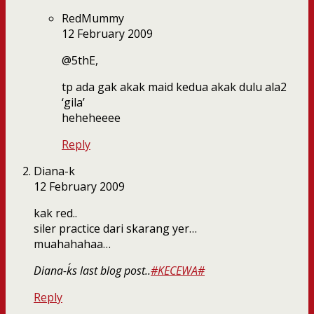
RedMummy
12 February 2009
@5thE,
tp ada gak akak maid kedua akak dulu ala2
‘gila’
heheheeee
Reply
Diana-k
12 February 2009
kak red..
siler practice dari skarang yer…
muahahahaa…
Diana-k´s last blog post..
#KECEWA#
Reply