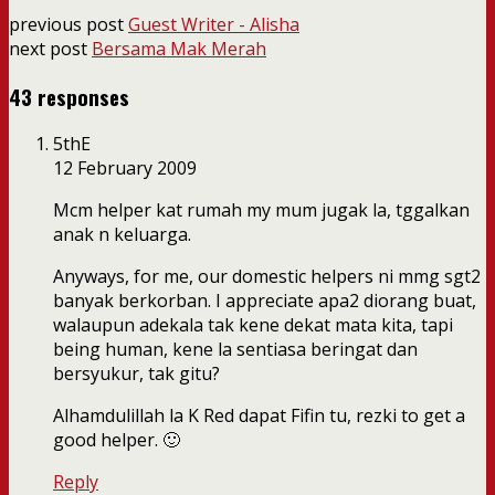
previous post
Guest Writer - Alisha
next post
Bersama Mak Merah
43 responses
5thE
12 February 2009
Mcm helper kat rumah my mum jugak la, tggalkan
anak n keluarga.
Anyways, for me, our domestic helpers ni mmg sgt2
banyak berkorban. I appreciate apa2 diorang buat,
walaupun adekala tak kene dekat mata kita, tapi
being human, kene la sentiasa beringat dan
bersyukur, tak gitu?
Alhamdulillah la K Red dapat Fifin tu, rezki to get a
good helper. 🙂
Reply