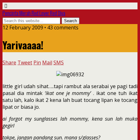
Pencinta Merah Red Lover Red Diva
12 February 2009 • 43 comments
Yarivaaaa!
Share
Tweet
Pin
Mail
SMS
little girl udah sihat…..tapi rambut ala serabai ye pagi tadi
pasal dia mintak
‘ikat one je mommy’
. ikat one tuh ikat
satu lah, kalo ikat 2 kena lah buat tocang lipan ke tocang
lipat or biasa jo.
ai forgot my sunglasses lah mommy, kena sun lah muka
gegirl
takpe, jangan pandang sun. mana s/glasses?