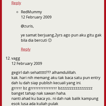
Reply
RedMummy
12 February 2009
@zuris,
ye samat berjuang,2yrs ago pun aku gitu gak
bila dia bercuti 🙁
Reply
vagg
12 February 2009
gegirl dah sehattttt??? alhamdulillah.
kak. hari nih memang aku tak baca satu pun entry
dah lu dah siap publish kecuali yang ini.
grrrrr bz grrrrrrrrrrrrrrrr bzzzzzzzzzzzzzzzzz
banget tahap nak sawan haha.
nanti ahad ku baca yo.. ni dah nak balik kampung
esok lusa ada kuliah pulak