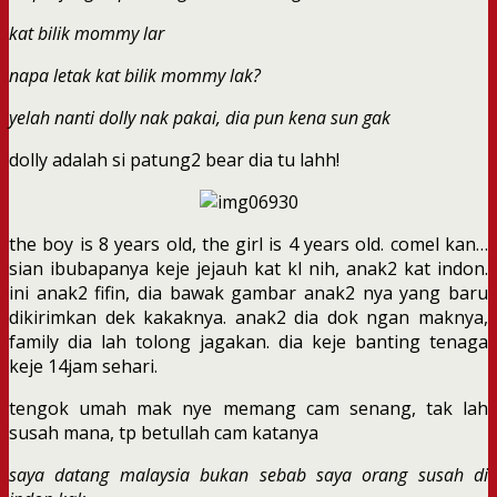
kat bilik mommy lar
napa letak kat bilik mommy lak?
yelah nanti dolly nak pakai, dia pun kena sun gak
dolly adalah si patung2 bear dia tu lahh!
the boy is 8 years old, the girl is 4 years old. comel kan…
sian ibubapanya keje jejauh kat kl nih, anak2 kat indon.
ini anak2 fifin, dia bawak gambar anak2 nya yang baru
dikirimkan dek kakaknya. anak2 dia dok ngan maknya,
family dia lah tolong jagakan. dia keje banting tenaga
keje 14jam sehari.
tengok umah mak nye memang cam senang, tak lah
susah mana, tp betullah cam katanya
saya datang malaysia bukan sebab saya orang susah di