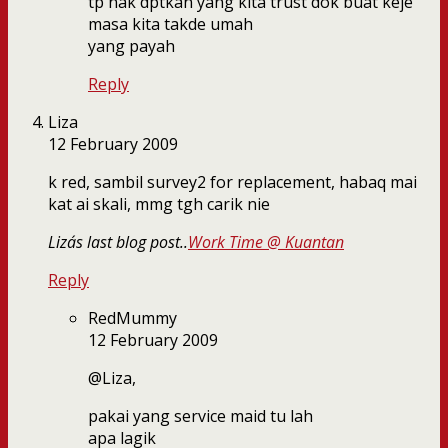
tp nak dptkan yang kita trust dok buat keje
masa kita takde umah
yang payah
Reply
Liza
12 February 2009
k red, sambil survey2 for replacement, habaq mai
kat ai skali, mmg tgh carik nie
Liza´s last blog post..
Work Time @ Kuantan
Reply
RedMummy
12 February 2009
@Liza,
pakai yang service maid tu lah
apa lagik