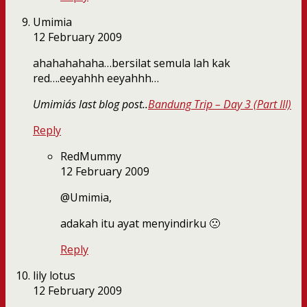
Umimia
12 February 2009
ahahahahaha…bersilat semula lah kak
red….eeyahhh eeyahhh…
Umimia´s last blog post..
Bandung Trip – Day 3 (Part III)
Reply
RedMummy
12 February 2009
@Umimia,
adakah itu ayat menyindirku 🙁
Reply
lily lotus
12 February 2009