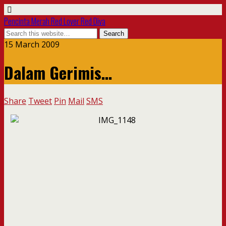
Pencinta Merah Red Lover Red Diva
15 March 2009
Dalam Gerimis…
Share
Tweet
Pin
Mail
SMS