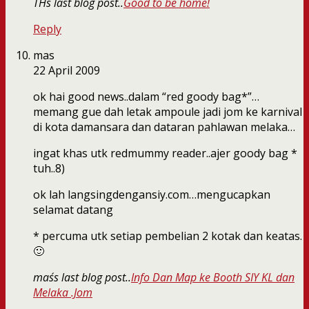
TH´s last blog post..
Good to be home!
Reply
mas
22 April 2009
ok hai good news..dalam “red goody bag*”…
memang gue dah letak ampoule jadi jom ke karnival
di kota damansara dan dataran pahlawan melaka…
ingat khas utk redmummy reader..ajer goody bag *
tuh..8)
ok lah langsingdengansiy.com…mengucapkan
selamat datang
* percuma utk setiap pembelian 2 kotak dan keatas.
🙂
mas´s last blog post..
Info Dan Map ke Booth SIY KL dan
Melaka .Jom