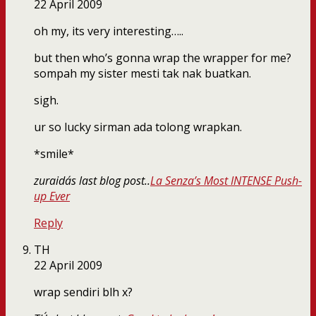
22 April 2009
oh my, its very interesting…..
but then who’s gonna wrap the wrapper for me?
sompah my sister mesti tak nak buatkan.
sigh.
ur so lucky sirman ada tolong wrapkan.
*smile*
zuraida´s last blog post..
La Senza’s Most INTENSE Push-
up Ever
Reply
TH
22 April 2009
wrap sendiri blh x?