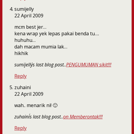
sumijelly
22 April 2009
mcm best jer…
kena wrap yek lepas pakai benda tu….
huhuhu…
dah macam mumia lak…
hikhik
sumijelly´s last blog post..
PENGUMUMAN sikit!!!
Reply
zuhaini
22 April 2009
wah.. menarik ni! 🙂
zuhaini´s last blog post..
on Memberontak!!!
Reply