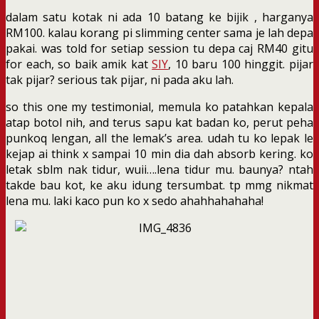
dalam satu kotak ni ada 10 batang ke bijik , harganya
RM100. kalau korang pi slimming center sama je lah depa
pakai. was told for setiap session tu depa caj RM40 gitu
for each, so baik amik kat
SIY
, 10 baru 100 hinggit. pijar
tak pijar? serious tak pijar, ni pada aku lah.
so this one my testimonial, memula ko patahkan kepala
atap botol nih, and terus sapu kat badan ko, perut peha
punkoq lengan, all the lemak’s area. udah tu ko lepak le
kejap ai think x sampai 10 min dia dah absorb kering. ko
letak sblm nak tidur, wuii….lena tidur mu. baunya? ntah
takde bau kot, ke aku idung tersumbat. tp mmg nikmat
lena mu. laki kaco pun ko x sedo ahahhahahaha!