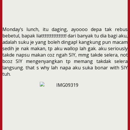
Monday’s lunch, itu daging, ayoooo depa tak rebus
bebetul, bapak liatttttttttttttt! dari banyak tu dia bagi aku,
adalah suku je yang boleh dingap! kangkung pun macam
sedih je nak makan, tp aku wallop lah gak. aku seriously
takde napsu makan coz ngah SIY, mmg takde selera, not
bcoz SIY mengenyangkan tp memang takdak selera
langsung. that s why lah napa aku suka bonar with SIY
tuh.