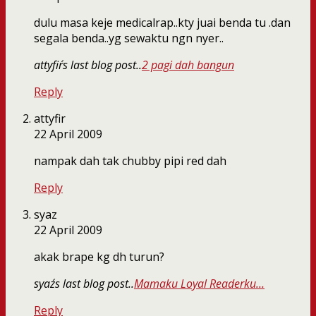
dulu masa keje medicalrap..kty juai benda tu .dan
segala benda..yg sewaktu ngn nyer..
attyfir´s last blog post..
2 pagi dah bangun
Reply
attyfir
22 April 2009
nampak dah tak chubby pipi red dah
Reply
syaz
22 April 2009
akak brape kg dh turun?
syaz´s last blog post..
Mamaku Loyal Readerku…
Reply