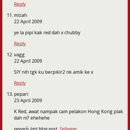
Reply
mizah
22 April 2009
ye la pipi kak red dah x chubby
Reply
vagg
22 April 2009
SIY nih tgk ku berpikir2 nk amik ke x
Reply
pepari
23 April 2009
K Red, awat nampak cam pelakon Hong Kong plak
dah ni? ehehehe
pepari´s last blog post..
Selingan….