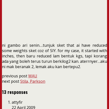
ni gambo ari senin….tunjuk sket that ai have reduced
some weights sket coz of SIY. for my case, it started with
inches, then baru reduced lam bentuk kgs, tapi korang
ada yang boleh terus turun berkilog2 kan. aterrnyer…aku
ni mak beranak 2, lemak aku kan bertepu2.
previous post
WAU
next post
Stila, Parkson
13 responses
attyfir
22 April 2009