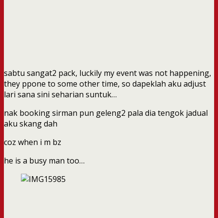
sabtu sangat2 pack, luckily my event was not happening,
they ppone to some other time, so dapeklah aku adjust
lari sana sini seharian suntuk…
nak booking sirman pun geleng2 pala dia tengok jadual
aku skang dah
coz when i m bz
he is a busy man too…