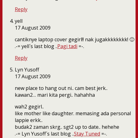
Reply
yell
17 August 2009
cantiknye laptop cover gegirl!! nak jugakkkkkkkk! 🙂
.-= yell´s last blog ..
Pagi tadi
=-.
Reply
Lyn Yusoff
17 August 2009
new place to hang out ni.. cam best jerk..
kawan2… mari kita pergi.. hahahha
wah2 gegirl..
like mother like daughter. memasing ada personal
lappie erkk..
budak2 zaman skrg.. sgt2 up to date.. hehehe
.-= Lyn Yusoff´s last blog ..
Stay Tuned
=-.