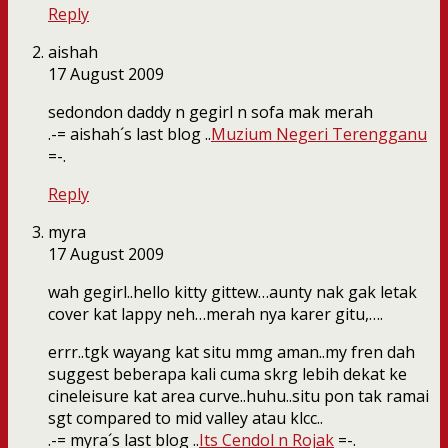
Reply
aishah
17 August 2009
sedondon daddy n gegirl n sofa mak merah
.-= aishah´s last blog ..
Muzium Negeri Terengganu
=-.
Reply
myra
17 August 2009
wah gegirl..hello kitty gittew…aunty nak gak letak
cover kat lappy neh…merah nya karer gitu,….
errr..tgk wayang kat situ mmg aman..my fren dah
suggest beberapa kali cuma skrg lebih dekat ke
cineleisure kat area curve..huhu..situ pon tak ramai
sgt compared to mid valley atau klcc..
.-= myra´s last blog ..
Its Cendol n Rojak
=-.