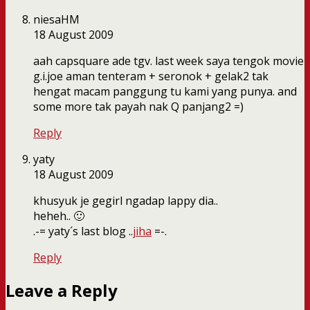
niesaHM
18 August 2009
aah capsquare ade tgv. last week saya tengok movie
g.i.joe aman tenteram + seronok + gelak2 tak
hengat macam panggung tu kami yang punya. and
some more tak payah nak Q panjang2 =)
Reply
yaty
18 August 2009
khusyuk je gegirl ngadap lappy dia..
heheh.. 🙂
.-= yaty´s last blog ..
jiha
=-.
Reply
Leave a Reply