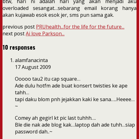
btw, hari ni adalah hari yang akan menjadi aku
overloaded sesangat…sebarang email korang hanya
akan kujawab esok esok jer, sms pun sama gak.
previous post
PRUhealth...for the life for the future...
next post
Ai love Parkson...
10 responses
alamfanacinta
17 August 2009
Ooooo tau2 itu cap square…
Ade dulu hotfm ade buat konsert twisties ke ape
tahh…
tapi daku blom pnh jejakkan kaki ke sana…..Heeee…
~
Comey ah gegirl kt pic last tuhhh….
Ble die nak ade blog kak…laptop dah ade tuhh…siap
password dah..~