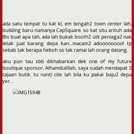
ada satu tempat tu kat kl, em tengah2 town center lah,
building baru namanya CapSquare. so kat situ arituh ada
8tv buat apa tah, ada lah bukak booth2 utk peniaga2 nak
letak jual barang depa kan…macam2 adoooooooo! tp
sebab tak berapa heboh so tak ramai lah orang datang.
aku pun tau sbb dikhabarkan dek one of my future
boutique sponsor. Alhamdulillah, saya sudah mendapat 3
tajaan butik. tu nanti cite lah bila ku pakai baju2 depa
yer…