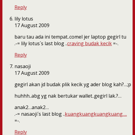
Reply
lily lotus
17 August 2009
baru tau ada ini tempat..comel jer laptop gegirl tu
.-= lily lotus´s last blog ..
craving budak kecik
=-.
Reply
nasaoji
17 August 2009
gegirl akan jd budak plik kecik yg ader blog kah?…;p
huhhh..abg yg nak bertukar wallet..gegirl lak.?…
anak2…anak2…
.-= nasaoji´s last blog ..
kuangkuangkuangkuang….
=-.
Reply