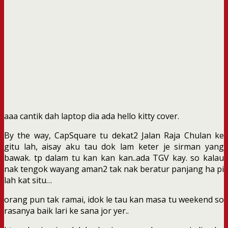
aaa cantik dah laptop dia ada hello kitty cover.
By the way, CapSquare tu dekat2 Jalan Raja Chulan ke
gitu lah, aisay aku tau dok lam keter je sirman yang
bawak. tp dalam tu kan kan kan..ada TGV kay. so kalau
nak tengok wayang aman2 tak nak beratur panjang ha pi
lah kat situ…
orang pun tak ramai, idok le tau kan masa tu weekend so
rasanya baik lari ke sana jor yer..