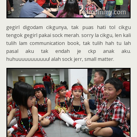
gegirl digodam cikgunya, tak puas hati tol cikgu
tengok gegirl pakai sock merah. sorry la cikgu, len kali
tulih lam communication book, tak tulih hah tu lah
pasal aku tak endah je ckp anak aku.
huhuuuuuuuuuuu! alah sock jerr, small matter.