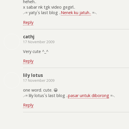
heheh..
x sabar nk tgk video gegirl..
.-= yaty´s last blog ..
Nenek ku jatuh..
=-.
Reply
cathj
17 November 2009
Very cute ^_^
Reply
lily lotus
17 November 2009
one word. cute. 😀
.-= lily lotus´s last blog ..
pasar untuk diborong
=-.
Reply