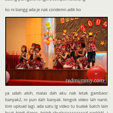
ko ni bangg ada je nak condemn adik ko
ya udah abih, malas dah aku nak letak gambaor
banyak2, ni pun dah banyak. tengok video lah nanti.
lom upload lagi. ada satu lg video tu budak batch lain
buat hindi dance, boleh churiyaaaaaaaaaa! syokkk! i