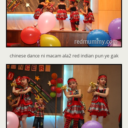
chinese dance ni macam ala2 red indian pun ye gak