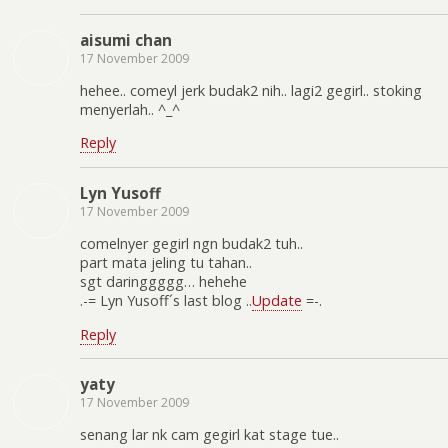
aisumi chan
17 November 2009
hehee.. comeyl jerk budak2 nih.. lagi2 gegirl.. stoking
menyerlah.. ^_^
Reply
Lyn Yusoff
17 November 2009
comelnyer gegirl ngn budak2 tuh..
part mata jeling tu tahan..
sgt daringgggg… hehehe
.-= Lyn Yusoff´s last blog ..
Update
=-.
Reply
yaty
17 November 2009
senang lar nk cam gegirl kat stage tue..