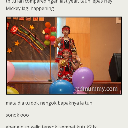
tp tu lah compared ngan last year, taun lepas Hey
Mickey lagi happening
mata dia tu dok nengok bapaknya la tuh
sonok ooo
abang pun galid tengok, sempat kutuk2 lg