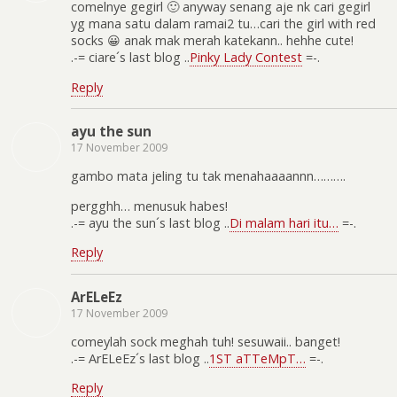
comelnye gegirl 🙂 anyway senang aje nk cari gegirl
yg mana satu dalam ramai2 tu…cari the girl with red
socks 😀 anak mak merah katekann.. hehhe cute!
.-= ciare´s last blog ..
Pinky Lady Contest
=-.
Reply
ayu the sun
17 November 2009
gambo mata jeling tu tak menahaaaannn……….
pergghh… menusuk habes!
.-= ayu the sun´s last blog ..
Di malam hari itu…
=-.
Reply
ArELeEz
17 November 2009
comeylah sock meghah tuh! sesuwaii.. banget!
.-= ArELeEz´s last blog ..
1ST aTTeMpT…
=-.
Reply