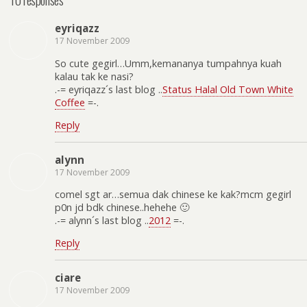
eyriqazz
17 November 2009
So cute gegirl…Umm,kemananya tumpahnya kuah
kalau tak ke nasi?
.-= eyriqazz´s last blog ..
Status Halal Old Town White
Coffee
=-.
Reply
alynn
17 November 2009
comel sgt ar…semua dak chinese ke kak?mcm gegirl
p0n jd bdk chinese..hehehe 🙂
.-= alynn´s last blog ..
2012
=-.
Reply
ciare
17 November 2009