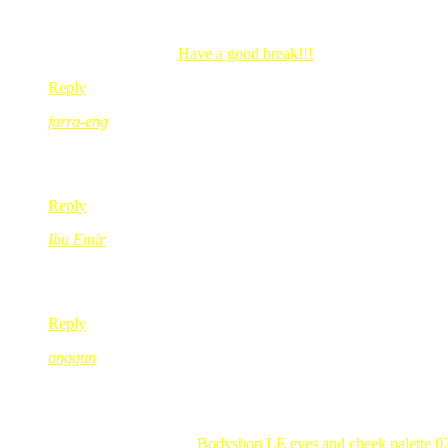
Dec 25, 2009
@ 10:26:51
gigih nak try nie k red, manelah tau ada rezeki
.-= Liza´s last blog ..
Have a good break!!!
=-.
Reply
farra-eng
Dec 25, 2009
@ 11:10:08
wah kali nie confirm g HK Disneyland ngn anak2..tahniah2 🙂
Reply
Ibu Emir
Dec 25, 2009
@ 11:48:58
Dah try jugak, tapi tak dapat email invitation lagi.. waa
Reply
anggun
Dec 25, 2009
@ 12:40:29
yeay yeay! sy dah dapat invites 🙂 dapat la jumpa kak red nanti
dulu, taktau la akak ingat tak…anak sy main dgn gigirl masa tu
.-= anggun´s last blog ..
Bodyshop LE eyes and cheek palette 0