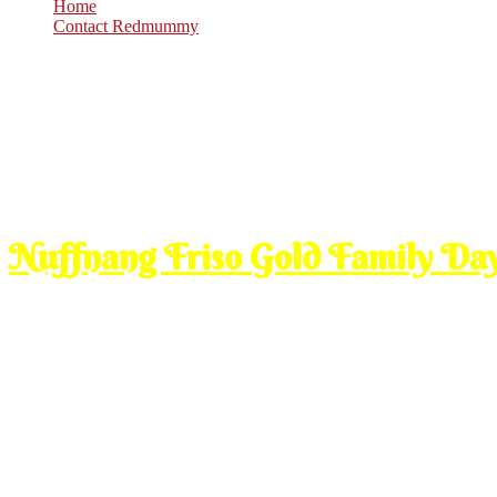
Home
Contact Redmummy
Dec
25
2009
Friday, 10:00 am
Nuffnang Friso Gold Family Day
48hrs sticky mode, pls scroll down for new entries in RM
Sungguhlah jodoh aku dengan Friso sangat kuat. Ini tahun kedua a
anakku si Gegirl ketagih semakin kuat dengan susu putihnya.
Kerna kepercayaan Friso pada RM dan juga seperti percayanya kamu
community!
Adakalanya kita tengok anak kita ni macam suffering dengan caugh la
cukup kuat immunity mereka untuk melawan penyakit2 itu. Sebab itul