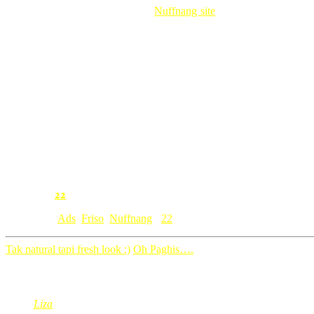
Hanya perlu upload gambar dari
Nuffnang site
, and buat entry kem
bagi during the day itself.
Ha jangan korang lupa yer, dating untuk indoor activity kita as details
Date: 2nd January 2010 Saturday
Time: 10am to 2pm
Venue: Kizsports & Gym, One Utama (Old Wing)
So tunggu apa lagi,
buat entry2 menarik korang sekarang juga! C
HK Disneyland, biar kali ni aku yang pergi bersama Red Family!!
N yes saya juga akan berada di Kizsports too 🙂 . Meet me there!!!
Khidmat pesanan masyarakat Nuffnang Friso is brought by Red
22
Comment:
Category: [
Ads
,
Friso
,
Nuffnang
]
22
Tak natural tapi fresh look :)
Oh Paghis….
22 Comments
Liza