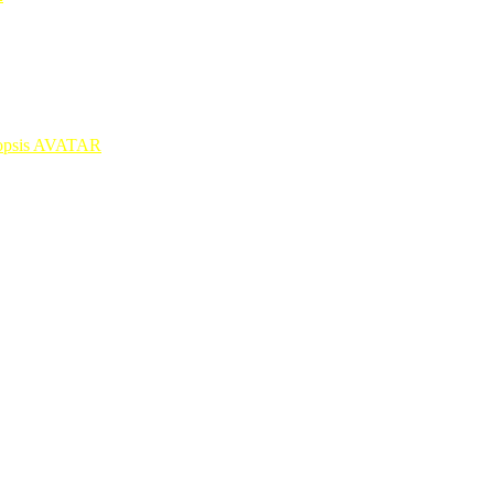
opsis AVATAR
=-.
…