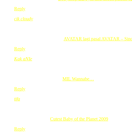
Reply
cik cloudy
Dec 25, 2009
@ 13:10:17
tade anak… pinjam anak orang bleh? hehe
.-= cik cloudy´s last blog ..
AVATAR lagi pasal AVATAR – Sin
Reply
Kak aNIe
Dec 25, 2009
@ 13:46:37
Alahai…anak2 dah besar lah red…tak dapat entry the contest
.-= Kak aNIe´s last blog ..
MIL Wannabe…
=-.
Reply
tifa
Dec 25, 2009
@ 14:01:27
see you there
.-= tifa´s last blog ..
Cutest Baby of the Planet 2009
=-.
Reply