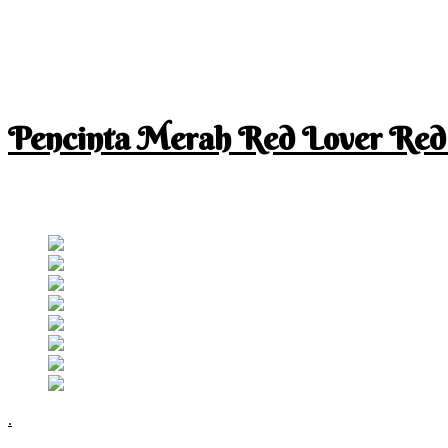
Pencinta Merah Red Lover Red
I am a RED lover so my life is full of RED
Follow RM
.