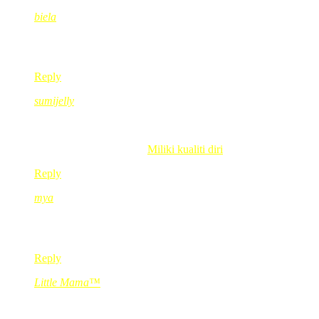
biela
Dec 25, 2009
@ 17:37:35
best ni . boleh buat entry guna adik tak tok gmbr tu ?
Reply
sumijelly
Dec 25, 2009
@ 22:48:18
ketemu di sana ya…hehehe
.-= sumijelly´s last blog ..
Miliki kualiti diri
=-.
Reply
mya
Dec 26, 2009
@ 12:43:30
takdapek pegi krn di hari itu ku bersanding kak. anyway enjo
Reply
Little Mama™
Dec 27, 2009
@ 00:03:07
i dah dapat call for the invite tapi belum dapat email, tapi mmg