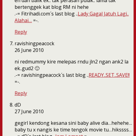
eh dah balik ek.. tak perasan pulak.. lama tak
bertenggek kat blog RM ni hehe
.-= Fitrihadi.com´s last blog ..
Lady Gagal Jatuh Lagi..
Alahai…
=-.
Reply
ravishingpeacock
26 June 2010
ni redmummy kire melepas rndu jln2 ngan ank2 la
ek..gud2 🙂
.-= ravishingpeacock´s last blog ..
READY..SET..SAVE!!
=-.
Reply
dD
27 June 2010
gegirl kendong kesana sini baby alive dia…hehehe…
baby tu x nangis ke time tengok movie tu…hikssss…