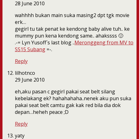
28 June 2010
wahhhh bukan main suka masing2 dpt tgk movie
erk…
gegirl tu tak penat ke kendong baby alive tuh.. ke
mummy pun kena kendong same.. ahakssss 🙂
.-= Lyn Yusoff´s last blog ..
Meronggeng from MV to
SS15 Subang
=-.
Reply
lilhotnco
29 June 2010
eh,aku pasan c gegirl pakai seat belt silang
kebelakang ek? hahahahaha..nenek aku pun suka
pakai seat belt camtu gak kak red bila dia dok
depan…heheh peace ;D
Reply
yaty