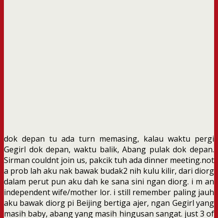
dok depan tu ada turn memasing, kalau waktu pergi
Gegirl dok depan, waktu balik, Abang pulak dok depan.
Sirman couldnt join us, pakcik tuh ada dinner meeting.not
a prob lah aku nak bawak budak2 nih kulu kilir, dari diorg
dalam perut pun aku dah ke sana sini ngan diorg. i m an
independent wife/mother lor. i still remember paling jauh
aku bawak diorg pi Beijing bertiga ajer, ngan Gegirl yang
masih baby, abang yang masih hingusan sangat. just 3 of