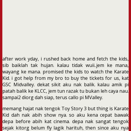
after work yday, i rushed back home and fetch the kids,
sib baiklah tak hujan. kalau tidak wuii..jem ke mana,
wayang ke mana. promised the kids to watch the Karate
Kid. i got help from my bro to buy the tickets for us, kat
GSC Midvalley. dekat sikit aku nak balik. kalau amik pi
patah balik ke KLCC, jem tun razak tu bukan leh caya nau.
sampai2 diorg dah siap, terus callo pi MValley.
memang hajat nak tengok Toy Story 3 but thing is Karate
Kid dah nak abih show nya. so aku kena cepat bawak
depa before abih kat cinema. depa nak sangat tengok
sejak kitorg belum fly lagik harituh, then since aku nya