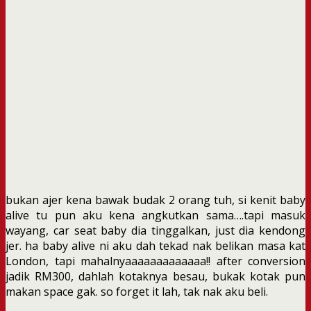
bukan ajer kena bawak budak 2 orang tuh, si kenit baby
alive tu pun aku kena angkutkan sama….tapi masuk
wayang, car seat baby dia tinggalkan, just dia kendong
jer. ha baby alive ni aku dah tekad nak belikan masa kat
London, tapi mahalnyaaaaaaaaaaaaa!! after conversion
jadik RM300, dahlah kotaknya besau, bukak kotak pun
makan space gak. so forget it lah, tak nak aku beli.