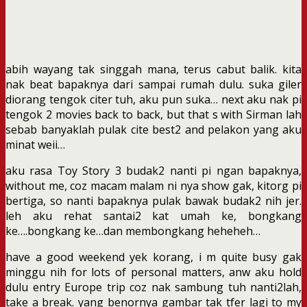
abih wayang tak singgah mana, terus cabut balik. kita
nak beat bapaknya dari sampai rumah dulu. suka giler
diorang tengok citer tuh, aku pun suka… next aku nak pi
tengok 2 movies back to back, but that s with Sirman lah
sebab banyaklah pulak cite best2 and pelakon yang aku
minat weii…
aku rasa Toy Story 3 budak2 nanti pi ngan bapaknya,
without me, coz macam malam ni nya show gak, kitorg pi
bertiga, so nanti bapaknya pulak bawak budak2 nih jer.
leh aku rehat santai2 kat umah ke, bongkang
ke….bongkang ke…dan membongkang heheheh…
have a good weekend yek korang, i m quite busy gak
minggu nih for lots of personal matters, anw aku hold
dulu entry Europe trip coz nak sambung tuh nanti2lah,
take a break. yang benornya gambar tak tfer lagi to my