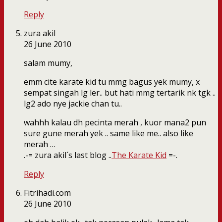
Reply
zura akil
26 June 2010
salam mumy,
emm cite karate kid tu mmg bagus yek mumy, x
sempat singah lg ler.. but hati mmg tertarik nk tgk ..
lg2 ado nye jackie chan tu..
wahhh kalau dh pecinta merah , kuor mana2 pun
sure gune merah yek .. same like me.. also like
merah …
.-= zura akil´s last blog ..
The Karate Kid
=-.
Reply
Fitrihadi.com
26 June 2010