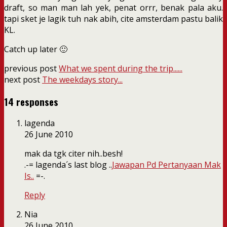
draft, so man man lah yek, penat orrr, benak pala aku.
tapi sket je lagik tuh nak abih, cite amsterdam pastu balik
KL.
Catch up later 🙂
previous post
What we spent during the trip......
next post
The weekdays story...
14 responses
lagenda
26 June 2010
mak da tgk citer nih..besh!
.-= lagenda´s last blog ..
Jawapan Pd Pertanyaan Mak
Is..
=-.
Reply
Nia
26 June 2010