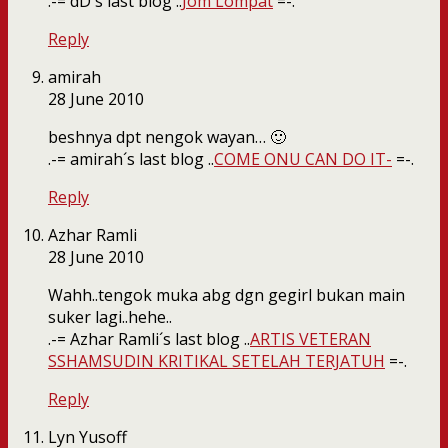
.-= dD´s last blog ..
Jom Lompat
=-.
Reply
amirah
28 June 2010
beshnya dpt nengok wayan… 🙂
.-= amirah´s last blog ..
COME ONU CAN DO IT-
=-.
Reply
Azhar Ramli
28 June 2010
Wahh..tengok muka abg dgn gegirl bukan main
suker lagi..hehe..
.-= Azhar Ramli´s last blog ..
ARTIS VETERAN
SSHAMSUDIN KRITIKAL SETELAH TERJATUH
=-.
Reply
Lyn Yusoff