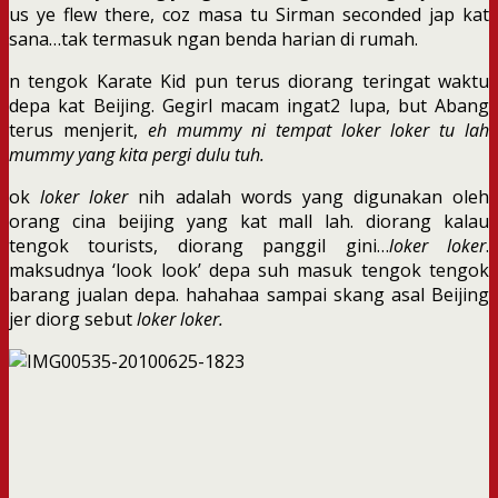
us ye flew there, coz masa tu Sirman seconded jap kat
sana…tak termasuk ngan benda harian di rumah.
n tengok Karate Kid pun terus diorang teringat waktu
depa kat Beijing. Gegirl macam ingat2 lupa, but Abang
terus menjerit,
eh mummy ni tempat loker loker tu lah
mummy yang kita pergi dulu tuh.
ok
loker loker
nih adalah words yang digunakan oleh
orang cina beijing yang kat mall lah. diorang kalau
tengok tourists, diorang panggil gini…
loker loker
.
maksudnya ‘look look’ depa suh masuk tengok tengok
barang jualan depa. hahahaa sampai skang asal Beijing
jer diorg sebut
loker loker.