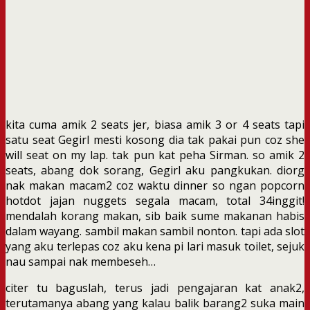
kita cuma amik 2 seats jer, biasa amik 3 or 4 seats tapi
satu seat Gegirl mesti kosong dia tak pakai pun coz she
will seat on my lap. tak pun kat peha Sirman. so amik 2
seats, abang dok sorang, Gegirl aku pangkukan. diorg
nak makan macam2 coz waktu dinner so ngan popcorn
hotdot jajan nuggets segala macam, total 34inggit!
mendalah korang makan, sib baik sume makanan habis
dalam wayang. sambil makan sambil nonton. tapi ada slot
yang aku terlepas coz aku kena pi lari masuk toilet, sejuk
nau sampai nak membeseh…
citer tu baguslah, terus jadi pengajaran kat anak2,
terutamanya abang yang kalau balik barang2 suka main