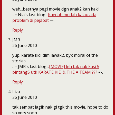
wah,..bestnya pegi movie dgn anak2 kan kak!
.-= Nia´s last blog ..
Kaedah mudah kalau ada
problem di pejabat
=-.
Reply
JMR
26 June 2010
yup. karate kid, dlm lawak2, byk moral of the
stories…
.-= JMR´s last blog ..
[MOVIE] leh tak nak kasi 5
bintangS utk KARATE KID & THE A TEAM ???
=-.
Reply
Liza
26 June 2010
tak sempat lagik nak gi tgk this movie, hope to do
so very soon