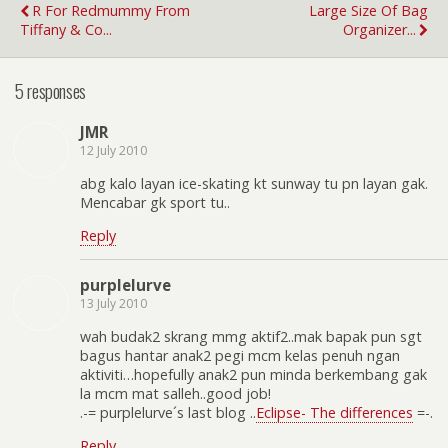
R For Redmummy From
Large Size Of Bag
Tiffany & Co...
Organizer...
5 responses
JMR
12 July 2010
abg kalo layan ice-skating kt sunway tu pn layan gak.
Mencabar gk sport tu..
Reply
purplelurve
13 July 2010
wah budak2 skrang mmg aktif2..mak bapak pun sgt
bagus hantar anak2 pegi mcm kelas penuh ngan
aktiviti…hopefully anak2 pun minda berkembang gak
la mcm mat salleh..good job!
.-= purplelurve´s last blog ..
Eclipse- The differences
=-.
Reply