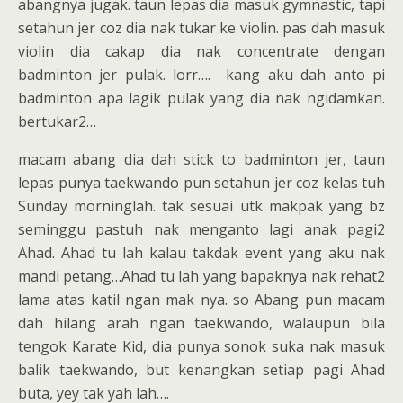
abangnya jugak. taun lepas dia masuk gymnastic, tapi
setahun jer coz dia nak tukar ke violin. pas dah masuk
violin dia cakap dia nak concentrate dengan
badminton jer pulak. lorr…. kang aku dah anto pi
badminton apa lagik pulak yang dia nak ngidamkan.
bertukar2…
macam abang dia dah stick to badminton jer, taun
lepas punya taekwando pun setahun jer coz kelas tuh
Sunday morninglah. tak sesuai utk makpak yang bz
seminggu pastuh nak menganto lagi anak pagi2
Ahad. Ahad tu lah kalau takdak event yang aku nak
mandi petang…Ahad tu lah yang bapaknya nak rehat2
lama atas katil ngan mak nya. so Abang pun macam
dah hilang arah ngan taekwando, walaupun bila
tengok Karate Kid, dia punya sonok suka nak masuk
balik taekwando, but kenangkan setiap pagi Ahad
buta, yey tak yah lah….