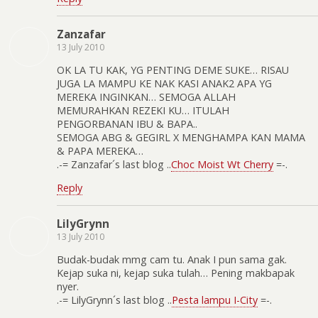
Zanzafar
13 July 2010
OK LA TU KAK, YG PENTING DEME SUKE… RISAU
JUGA LA MAMPU KE NAK KASI ANAK2 APA YG
MEREKA INGINKAN… SEMOGA ALLAH
MEMURAHKAN REZEKI KU… ITULAH
PENGORBANAN IBU & BAPA..
SEMOGA ABG & GEGIRL X MENGHAMPA KAN MAMA
& PAPA MEREKA…
.-= Zanzafar´s last blog ..
Choc Moist Wt Cherry
=-.
Reply
LilyGrynn
13 July 2010
Budak-budak mmg cam tu. Anak I pun sama gak.
Kejap suka ni, kejap suka tulah… Pening makbapak
nyer.
.-= LilyGrynn´s last blog ..
Pesta lampu I-City
=-.