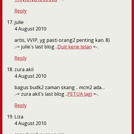
Reply
julie
4 August 2010
artis, VVIP, yg pasti orang2 penting kan. 8)
.-= julie´s last blog ..
Duit kene telan
=-.
Reply
zura akil
4 August 2010
bagus budk2 zaman skang .. mcm2 ada…
.-= zura akil´s last blog ..
PETUA lagi
=-.
Reply
Liza
4 August 2010