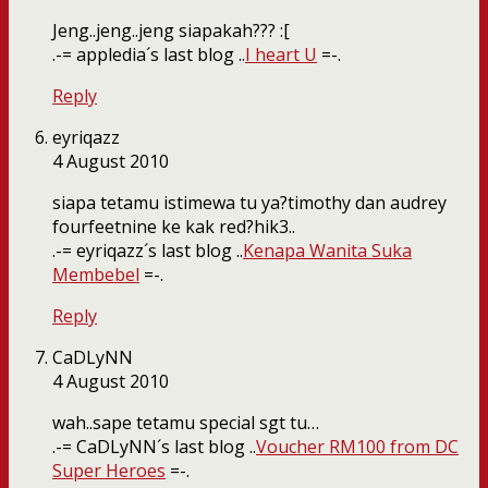
Jeng..jeng..jeng siapakah??? :[
.-= appledia´s last blog ..
I heart U
=-.
Reply
eyriqazz
4 August 2010
siapa tetamu istimewa tu ya?timothy dan audrey
fourfeetnine ke kak red?hik3..
.-= eyriqazz´s last blog ..
Kenapa Wanita Suka
Membebel
=-.
Reply
CaDLyNN
4 August 2010
wah..sape tetamu special sgt tu…
.-= CaDLyNN´s last blog ..
Voucher RM100 from DC
Super Heroes
=-.