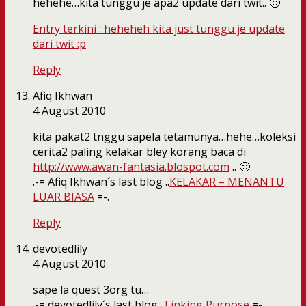
hehehe…kita tunggu je apa2 update dari twit.. 🙂
Entry terkini : heheheh kita just tunggu je update
dari twit :p
Reply
Afiq Ikhwan
4 August 2010
kita pakat2 tnggu sapela tetamunya…hehe…koleksi
cerita2 paling kelakar bley korang baca di
http://www.awan-fantasia.blospot.com
.. 🙂
.-= Afiq Ikhwan´s last blog ..
KELAKAR – MENANTU
LUAR BIASA
=-.
Reply
devotedlily
4 August 2010
sape la quest 3org tu…
.-= devotedlily´s last blog ..
Linking Purpose
=-.