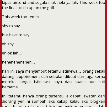
kipas aircond and segala mak neknya lah. This week too
the final touch up on the grill.
This week too…emm
shy to say
but have to say
eh shy
eh ok lah….
heheheheheheh…..
hari ini saya menyambut tetamu istimewa. 3 orang sekali
datang! appointment dah sebulan dibuat dan juga kerna
mereka sangat istimewa, saya dan suami pun cuti
bersama.
Ini tetamu hanya orang tertentu je dapat lawatan dari
diorang yer…ni sumpah aku cakap kalau aku blogkan
sapa tetamu nih, mesti korang melopong punya lah.