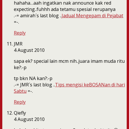
hahaha…aah ingatkan nak announce kak red
expecting..fuhhh ada tetamu spesial rerupanya
.-= amirah´s last blog ..
Jadual Mengepam di Pejabat
=-.
Reply
JMR
4 August 2010
sapa ek? special lain mcm nih..juara imam muda ritu
ke?:-p
tp bkn NA kan?:-p
.-= JMR´s last blog ..
Tips mengisi keBOSANan di hari
Sabtu
=-.
Reply
Qiefly
4 August 2010