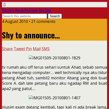
Pencinta Merah Red Lover Red Diva
4 August 2010 • 21 comments
Shy to announce…
Share
Tweet
Pin
Mail
SMS
tv rumah aku off terus sehari suntuk Ahad, sebab semua
kena mengadap computer…. well technically nya aku tidur
petang Ahad tuh, sambil2 monitor Abang yang dok buat
Score A. dah late petang baru aku ngadap RM and buat
apa2 yang patut….
musim exam datang kembali, tapi kali ni ada break lama,