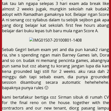
tak tau lah ngapa selepas 3 hari exam ada break like
almost 2 weeks jugak, mungkin sekolah nak budak2
adopt with Ramadhan gamaknya kot. Belajar ngan Score
A ni senang coz syllabus dalam tu sebijik sejibon gak apa
yang diorg belajar kat sekolah. first few hours abang
belajar dari buku lepas tuh baru mula ngan Score A.
Sebab Gegirl belum exam yet and dia pun kanak2 riang
ria, she s spending ngan main Barney Games lah, Dora
and so on. budak ni memang pencinta games, abangnya
pun sama but coz abang tu korang jangan lupa dia kan
kena grounded lagi still for 2 weeks. aku rasa dah 2
minggu dah tapi sebab exam, dia punya grounded
session disambung secara automatic hehehehehe.
bapaknya punya rules 🙂
kami bertafakur bertiga coz Sirman sibuk di rumah CV
for the final reno on the house. together with the
contractors and our new tenant, diorg pasang lampu