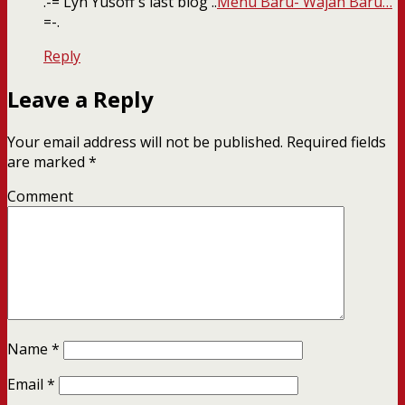
.-= Lyn Yusoff´s last blog ..
Menu Baru- Wajah Baru…
=-.
Reply
Leave a Reply
Your email address will not be published.
Required fields
are marked
*
Comment
Name
*
Email
*