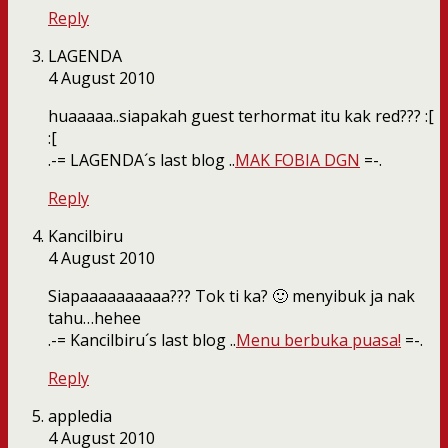
Reply
LAGENDA
4 August 2010
huaaaaa..siapakah guest terhormat itu kak red??? :[
:[
.-= LAGENDA´s last blog ..
MAK FOBIA DGN
=-.
Reply
Kancilbiru
4 August 2010
Siapaaaaaaaaaa??? Tok ti ka? 🙂 menyibuk ja nak
tahu…hehee
.-= Kancilbiru´s last blog ..
Menu berbuka puasa!
=-.
Reply
appledia
4 August 2010