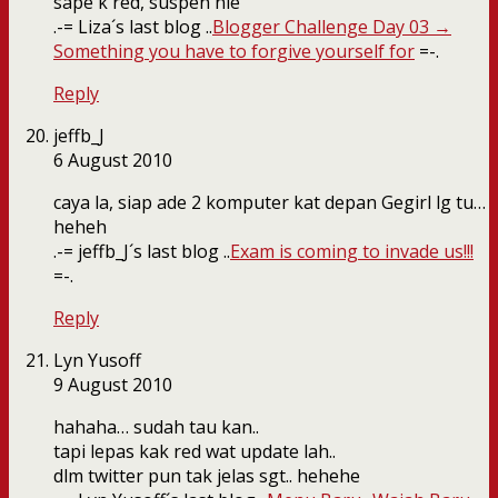
sape k red, suspen nie
.-= Liza´s last blog ..
Blogger Challenge Day 03 →
Something you have to forgive yourself for
=-.
Reply
jeffb_J
6 August 2010
caya la, siap ade 2 komputer kat depan Gegirl lg tu…
heheh
.-= jeffb_J´s last blog ..
Exam is coming to invade us!!!
=-.
Reply
Lyn Yusoff
9 August 2010
hahaha… sudah tau kan..
tapi lepas kak red wat update lah..
dlm twitter pun tak jelas sgt.. hehehe