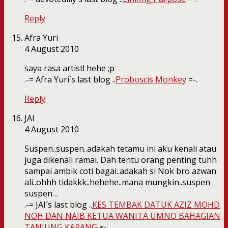
Reply
Afra Yuri
4 August 2010
saya rasa artist! hehe ;p
.-= Afra Yuri´s last blog ..
Proboscis Monkey
=-.
Reply
JAI
4 August 2010
Suspen..suspen..adakah tetamu ini aku kenali atau
juga dikenali ramai. Dah tentu orang penting tuhh
sampai ambik coti bagai..adakah si Nok bro azwan
ali..ohhh tidakkk..hehehe..mana mungkin..suspen
suspen…
.-= JAI´s last blog ..
KES TEMBAK DATUK AZIZ MOHD
NOH DAN NAIB KETUA WANITA UMNO BAHAGIAN
TANJUNG KARANG
=-.