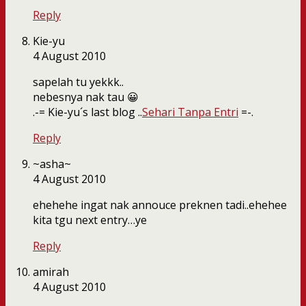
Reply
Kie-yu
4 August 2010
sapelah tu yekkk..
nebesnya nak tau 😀
.-= Kie-yu´s last blog ..
Sehari Tanpa Entri
=-.
Reply
~asha~
4 August 2010
ehehehe ingat nak annouce preknen tadi..ehehee
kita tgu next entry…ye
Reply
amirah
4 August 2010