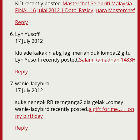
KiD recently posted..
Masterchef Selebriti Malaysia
FINAL 16 Julai 2012 | Dato’ Fazley Juara Masterchef
Reply
Lyn Yusoff
17 July 2012
klu ade kakak n abg lagi meriah duk lompat2 gitu..
Lyn Yusoff recently posted..
Salam Ramadhan 1433H
Reply
wanie-ladybird
17 July 2012
suke nengok RB ternganga2 dia gelak…comey
wanie-ladybird recently posted..
a gift for me…….. on
my birthday
Reply