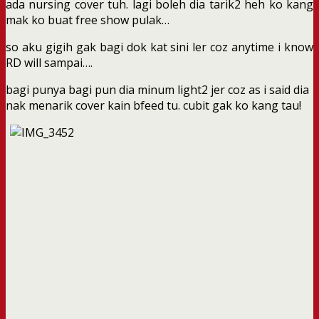
ada nursing cover tuh. lagi boleh dia tarik2 heh ko kang
mak ko buat free show pulak…
so aku gigih gak bagi dok kat sini ler coz anytime i know
RD will sampai….
bagi punya bagi pun dia minum light2 jer coz as i said dia
nak menarik cover kain bfeed tu. cubit gak ko kang tau!