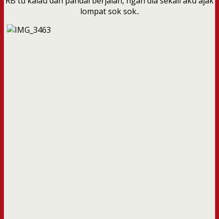
RB tu kalau dah pandai berjalan, ngan dia sekali aku ajak
lompat sok sok..