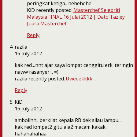
peringkat ketiga.. hehehehe
KiD recently posted..
Masterchef Selebriti
Malaysia FINAL 16 Julai 2012 | Dato’ Fazley
Juara Masterchef
Reply
razila
16 July 2012
kak red…nnt ajar saya lompat cenggitu erk. teringin
naww rasanyer… =)
razila recently posted..
Uweeekkkk…
Reply
KiD
16 July 2012
amboiihh.. berkilat kepala RB dek silau lampu…
kak red lompat2 gitu ala2 macam kakak.
hahahahahaa