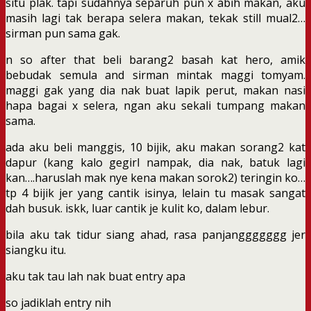
situ plak. tapi sudahnya separuh pun x abih makan, aku
masih lagi tak berapa selera makan, tekak still mual2…
sirman pun sama gak.
n so after that beli barang2 basah kat hero, amik
bebudak semula and sirman mintak maggi tomyam.
maggi gak yang dia nak buat lapik perut, makan nasi
hapa bagai x selera, ngan aku sekali tumpang makan
sama.
ada aku beli manggis, 10 bijik, aku makan sorang2 kat
dapur (kang kalo gegirl nampak, dia nak, batuk lagi
kan….haruslah mak nye kena makan sorok2) teringin ko…
tp 4 bijik jer yang cantik isinya, lelain tu masak sangat
dah busuk. iskk, luar cantik je kulit ko, dalam lebur.
bila aku tak tidur siang ahad, rasa panjanggggggg jer
siangku itu.
aku tak tau lah nak buat entry apa
so jadiklah entry nih