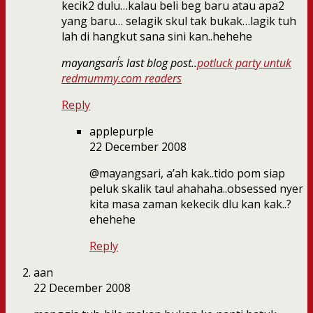
kecik2 dulu…kalau beli beg baru atau apa2
yang baru… selagik skul tak bukak…lagik tuh
lah di hangkut sana sini kan..hehehe
mayangsari´s last blog post..
potluck party untuk
redmummy.com readers
Reply
applepurple
22 December 2008
@mayangsari, a’ah kak..tido pom siap
peluk skalik tau! ahahaha..obsessed nyer
kita masa zaman kekecik dlu kan kak..?
ehehehe
Reply
aan
22 December 2008