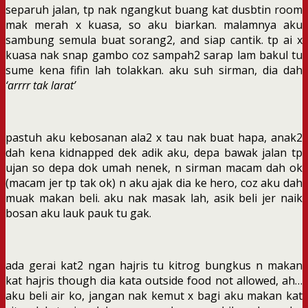
separuh jalan, tp nak ngangkut buang kat dusbtin room
mak merah x kuasa, so aku biarkan. malamnya aku
sambung semula buat sorang2, and siap cantik. tp ai x
kuasa nak snap gambo coz sampah2 sarap lam bakul tu
sume kena fifin lah tolakkan. aku suh sirman, dia dah
‘arrrr tak larat’
pastuh aku kebosanan ala2 x tau nak buat hapa, anak2
dah kena kidnapped dek adik aku, depa bawak jalan tp
ujan so depa dok umah nenek, n sirman macam dah ok
(macam jer tp tak ok) n aku ajak dia ke hero, coz aku dah
muak makan beli. aku nak masak lah, asik beli jer naik
bosan aku lauk pauk tu gak.
ada gerai kat2 ngan hajris tu kitrog bungkus n makan
kat hajris though dia kata outside food not allowed, ah…
aku beli air ko, jangan nak kemut x bagi aku makan kat