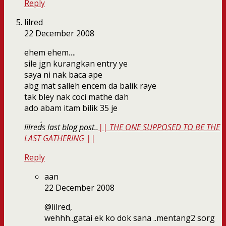
Reply
lilred
22 December 2008
ehem ehem….
sile jgn kurangkan entry ye
saya ni nak baca ape
abg mat salleh encem da balik raye
tak bley nak coci mathe dah
ado abam itam bilik 35 je
lilred´s last blog post..
|| THE ONE SUPPOSED TO BE THE
LAST GATHERING ||
Reply
aan
22 December 2008
@lilred,
wehhh..gatai ek ko dok sana ..mentang2 sorg