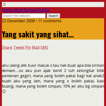
Pencinta Merah Red Lover Red Diva
22 December 2008 • 11 comments
Yang sakit yang sihat…
Share
Tweet
Pin
Mail
SMS
aku ulang alik kuor masuk x tau nak buat apa bila sirman
demam…..so aku pun ajak kenit 2 tuh selongkar bilik
pemenan gegirl, mana yang boleh pakai bagi kat anak2
buah aku yang lain, mana yang x boleh pakai, kasi
buang, mana yang boleh simpan, 10% jer aku bg simpan
🙂