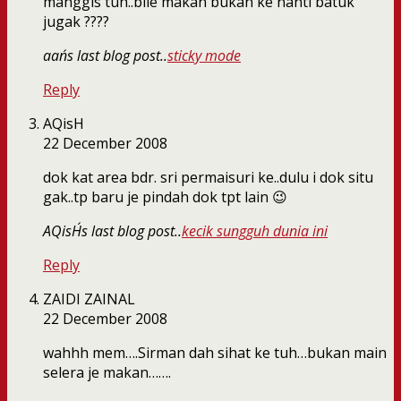
manggis tuh..bile makan bukan ke nanti batuk
jugak ????
aan´s last blog post..
sticky mode
Reply
AQisH
22 December 2008
dok kat area bdr. sri permaisuri ke..dulu i dok situ
gak..tp baru je pindah dok tpt lain 😉
AQisH´s last blog post..
kecik sungguh dunia ini
Reply
ZAIDI ZAINAL
22 December 2008
wahhh mem….Sirman dah sihat ke tuh…bukan main
selera je makan…….