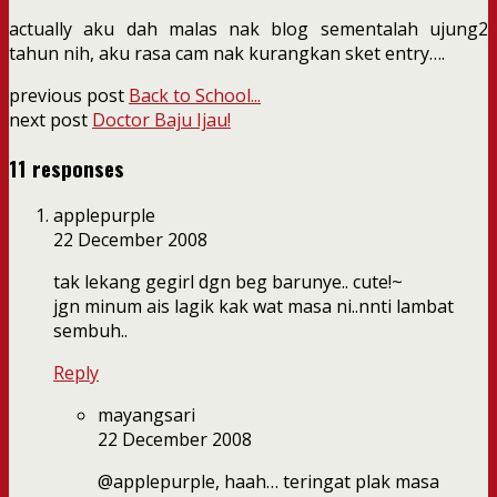
actually aku dah malas nak blog sementalah ujung2
tahun nih, aku rasa cam nak kurangkan sket entry….
previous post
Back to School...
next post
Doctor Baju Ijau!
11 responses
applepurple
22 December 2008
tak lekang gegirl dgn beg barunye.. cute!~
jgn minum ais lagik kak wat masa ni..nnti lambat
sembuh..
Reply
mayangsari
22 December 2008
@applepurple, haah… teringat plak masa