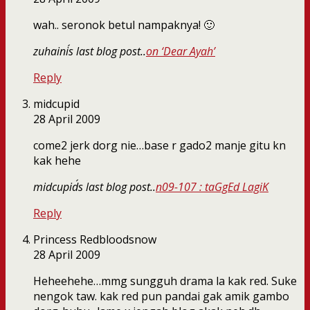
wah.. seronok betul nampaknya! 🙂
zuhaini´s last blog post..
on ‘Dear Ayah’
Reply
midcupid
28 April 2009
come2 jerk dorg nie…base r gado2 manje gitu kn
kak hehe
midcupid´s last blog post..
n09-107 : taGgEd LagiK
Reply
Princess Redbloodsnow
28 April 2009
Heheehehe…mmg sungguh drama la kak red. Suke
nengok taw. kak red pun pandai gak amik gambo