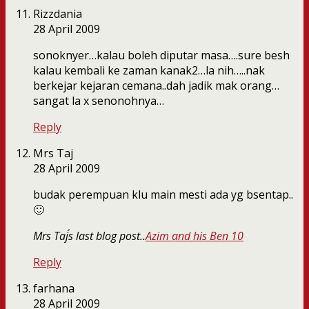
Rizzdania
28 April 2009
sonoknyer…kalau boleh diputar masa….sure besh
kalau kembali ke zaman kanak2…la nih…..nak
berkejar kejaran cemana..dah jadik mak orang…
sangat la x senonohnya…
Reply
Mrs Taj
28 April 2009
budak perempuan klu main mesti ada yg bsentap..
🙂
Mrs Taj´s last blog post..
Azim and his Ben 10
Reply
farhana
28 April 2009