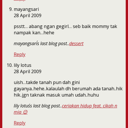
mayangsari
28 April 2009
psstt… abang ngan gegirl… seb baik mommy tak
nampak kan…hehe
mayangsari´s last blog post..
dessert
Reply
lily lotus
28 April 2009
uish…takde tanah pun dah gini
gayanya..hehe..kalaulah dh berumah ada tanah..hik
hik..jgn taknak masuk umah udah..huhu
lily lotus´s last blog post..
ceriakan hidup feat. cikah n
mia 😉
Reply