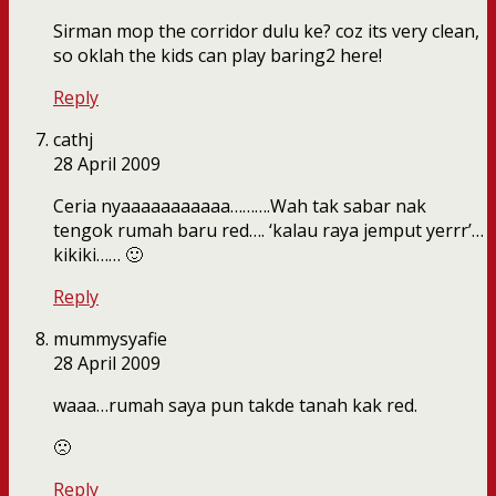
Sirman mop the corridor dulu ke? coz its very clean,
so oklah the kids can play baring2 here!
Reply
cathj
28 April 2009
Ceria nyaaaaaaaaaaa……….Wah tak sabar nak
tengok rumah baru red…. ‘kalau raya jemput yerrr’…
kikiki…… 🙂
Reply
mummysyafie
28 April 2009
waaa…rumah saya pun takde tanah kak red.
🙁
Reply