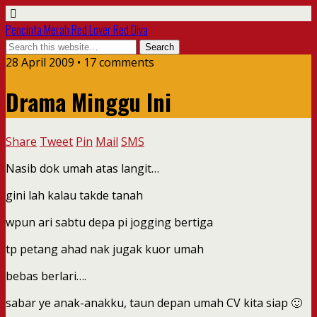
Pencinta Merah Red Lover Red Diva
28 April 2009 • 17 comments
Drama Minggu Ini
Share
Tweet
Pin
Mail
SMS
Nasib dok umah atas langit…
gini lah kalau takde tanah
wpun ari sabtu depa pi jogging bertiga
tp petang ahad nak jugak kuor umah
bebas berlari….
sabar ye anak-anakku, taun depan umah CV kita siap 🙂