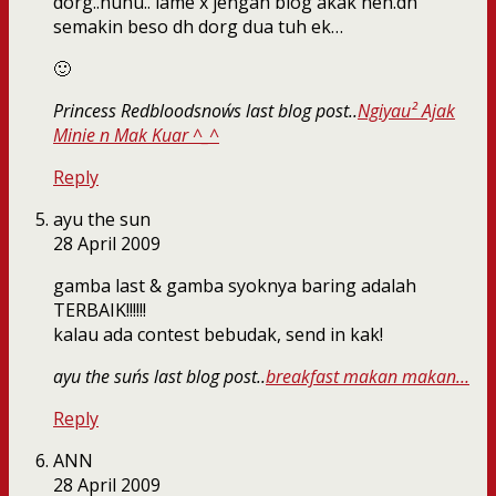
dorg..huhu.. lame x jengah blog akak neh.dh
semakin beso dh dorg dua tuh ek…
🙂
Princess Redbloodsnow´s last blog post..
Ngiyau² Ajak
Minie n Mak Kuar ^_^
Reply
ayu the sun
28 April 2009
gamba last & gamba syoknya baring adalah
TERBAIK!!!!!!
kalau ada contest bebudak, send in kak!
ayu the sun´s last blog post..
breakfast makan makan…
Reply
ANN
28 April 2009