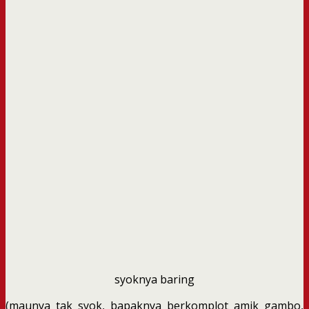
syoknya baring
(maunya tak syok, bapaknya berkomplot amik gambo,