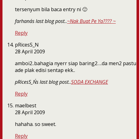
tersenyum bila baca entry ni 🙂
farhana´s last blog post..
~Nak Buat Pe Ya???? ~
Reply
pRicesS_N
28 April 2009
amboi2..bahagia nyerr siap baring2….da men2 pastu
ade plak edisi sentap ekk..
pRicesS_N´s last blog post..
SODA EXCHANGE
Reply
maelbest
28 April 2009
hahaha. so sweet.
Reply