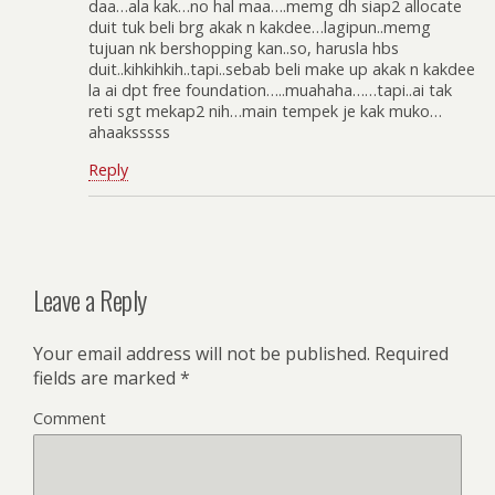
daa…ala kak…no hal maa….memg dh siap2 allocate
duit tuk beli brg akak n kakdee…lagipun..memg
tujuan nk bershopping kan..so, harusla hbs
duit..kihkihkih..tapi..sebab beli make up akak n kakdee
la ai dpt free foundation…..muahaha……tapi..ai tak
reti sgt mekap2 nih…main tempek je kak muko…
ahaaksssss
Reply
Leave a Reply
Your email address will not be published.
Required
fields are marked
*
Comment