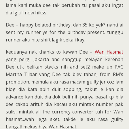
lama kan! muka dee tak berubah tu pasal aku ingat
dia lg till now hikss…
Dee – happy belated birthday, dah 35 ko yek? nanti ai
sent my runner ye for the birthday present. tunggu
runner aku nite shift lagik sekali kay.
keduanya nak thanks to kawan Dee –
Wan Hasmat
yang pergi Jakarta and sanggup melayan kerenah
Dee utk belikan stacks nih and set2 make up PAC
Martha Tilaar yang Dee tak bley tahan, from RM’s
promotion. memula aku rasa macam guilty jer coz lam
blog dia kata abih duit sopping, takut le kan dia
advance kan duit dia dok beli nih punya pasal. tp bila
dee cakap arituh dia kacau aku mintak number pak
sulis, mintak all the currency converter tuh for Wan
hasmat…wah lega sket. takde le aku rasa guilty
bangat! mekasih ya Wan Hasmat.