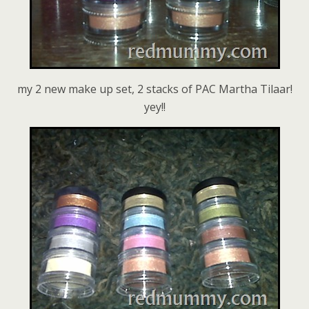
my 2 new make up set, 2 stacks of PAC Martha Tilaar!
yey!!