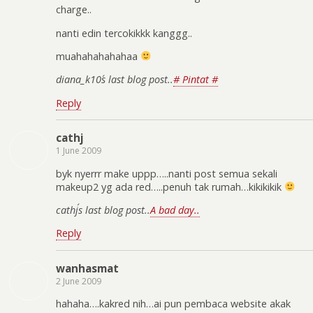
charge..
nanti edin tercokikkk kanggg..
muahahahahahaa
diana_k10´s last blog post..
# Pintat #
Reply
cathj
1 June 2009
byk nyerrr make uppp…..nanti post semua sekali
makeup2 yg ada red…..penuh tak rumah…kikikikik
cathj´s last blog post..
A bad day..
Reply
wanhasmat
2 June 2009
hahaha….kakred nih…ai pun pembaca website akak