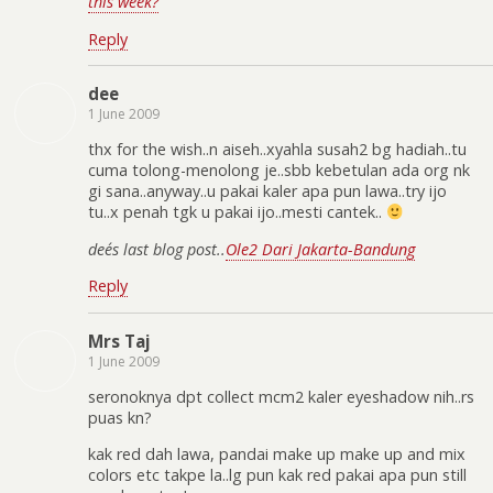
this week?
Reply
dee
1 June 2009
thx for the wish..n aiseh..xyahla susah2 bg hadiah..tu
cuma tolong-menolong je..sbb kebetulan ada org nk
gi sana..anyway..u pakai kaler apa pun lawa..try ijo
tu..x penah tgk u pakai ijo..mesti cantek..
dee´s last blog post..
Ole2 Dari Jakarta-Bandung
Reply
Mrs Taj
1 June 2009
seronoknya dpt collect mcm2 kaler eyeshadow nih..rs
puas kn?
kak red dah lawa, pandai make up make up and mix
colors etc takpe la..lg pun kak red pakai apa pun still