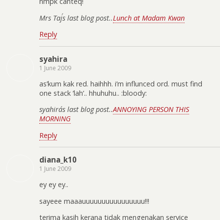
nmpk canteq!
Mrs Taj´s last blog post..
Lunch at Madam Kwan
Reply
syahira
1 June 2009
as’kum kak red. haihhh. i’m influnced ord. must find
one stack ‘lah’.. hhuhuhu.. :bloody:
syahira´s last blog post..
ANNOYING PERSON THIS
MORNING
Reply
diana_k10
1 June 2009
ey ey ey..
sayeee maaauuuuuuuuuuuuuuuu!!!
terima kasih kerana tidak mengenakan service