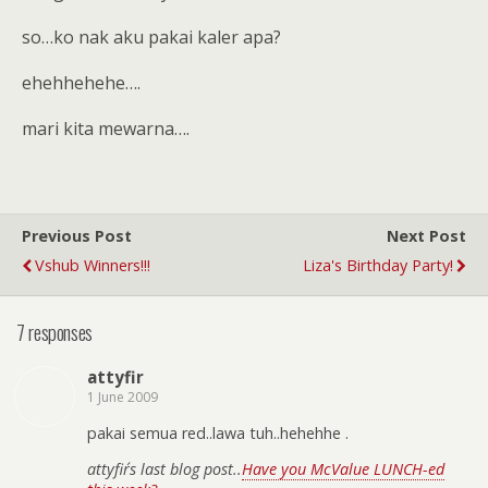
so…ko nak aku pakai kaler apa?
ehehhehehe….
mari kita mewarna….
Previous Post
Next Post
Vshub Winners!!!
Liza's Birthday Party!
7 responses
attyfir
1 June 2009
pakai semua red..lawa tuh..hehehhe .
attyfir´s last blog post..
Have you McValue LUNCH-ed