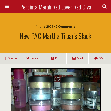
Pencinta Merah Red Lover Red Diva
1 June 2009 • 7 Comments
New PAC Martha Tilaar’s Stack
Share
Tweet
Pin
Mail
SMS