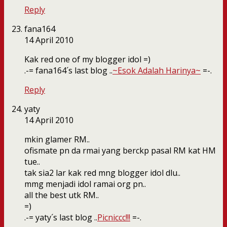
Reply
fana164
14 April 2010
Kak red one of my blogger idol =)
.-= fana164´s last blog ..
~Esok Adalah Harinya~
=-.
Reply
yaty
14 April 2010
mkin glamer RM..
ofismate pn da rmai yang berckp pasal RM kat HM
tue..
tak sia2 lar kak red mng blogger idol dlu..
mmg menjadi idol ramai org pn..
all the best utk RM..
=)
.-= yaty´s last blog ..
Picniccc!!!
=-.