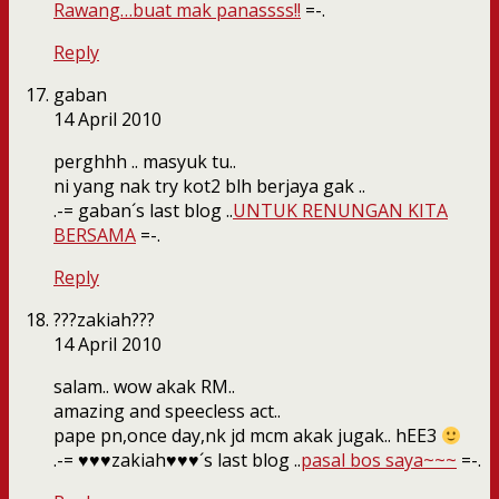
Rawang…buat mak panassss!!
=-.
Reply
gaban
14 April 2010
perghhh .. masyuk tu..
ni yang nak try kot2 blh berjaya gak ..
.-= gaban´s last blog ..
UNTUK RENUNGAN KITA
BERSAMA
=-.
Reply
???zakiah???
14 April 2010
salam.. wow akak RM..
amazing and speecless act..
pape pn,once day,nk jd mcm akak jugak.. hEE3
.-= ♥♥♥zakiah♥♥♥´s last blog ..
pasal bos saya~~~
=-.