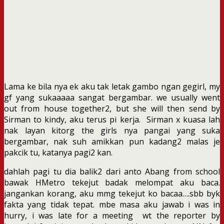
Lama ke bila nya ek aku tak letak gambo ngan gegirl, my
gf yang sukaaaaa sangat bergambar. we usually went
out from house together2, but she will then send by
Sirman to kindy, aku terus pi kerja. Sirman x kuasa lah
nak layan kitorg the girls nya pangai yang suka
bergambar, nak suh amikkan pun kadang2 malas je
pakcik tu, katanya pagi2 kan.
dahlah pagi tu dia balik2 dari anto Abang from school
bawak HMetro tekejut badak melompat aku baca.
jangankan korang, aku mmg tekejut ko bacaa….sbb byk
fakta yang tidak tepat. mbe masa aku jawab i was in
hurry, i was late for a meeting wt the reporter by