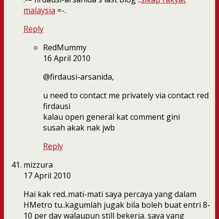
malaysia
=-.
Reply
RedMummy
16 April 2010
@firdausi-arsanida,
u need to contact me privately via contact red
firdausi
kalau open general kat comment gini
susah akak nak jwb
Reply
mizzura
17 April 2010
Hai kak red..mati-mati saya percaya yang dalam
HMetro tu..kagumlah jugak bila boleh buat entri 8-
10 per day walaupun still bekerja. saya yang