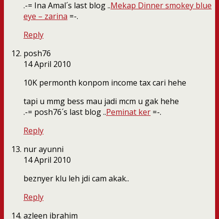
.-= Ina Amal´s last blog ..
Mekap Dinner smokey blue
eye – zarina
=-.
Reply
posh76
14 April 2010
10K permonth konpom income tax cari hehe
tapi u mmg bess mau jadi mcm u gak hehe
.-= posh76´s last blog ..
Peminat ker
=-.
Reply
nur ayunni
14 April 2010
beznyer klu leh jdi cam akak..
Reply
azleen ibrahim