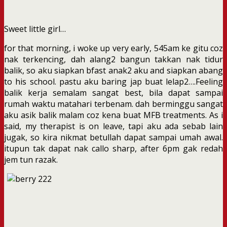
Sweet little girl…
for that morning, i woke up very early, 545am ke gitu coz
nak terkencing, dah alang2 bangun takkan nak tidur
balik, so aku siapkan bfast anak2 aku and siapkan abang
to his school. pastu aku baring jap buat lelap2….Feeling
balik kerja semalam sangat best, bila dapat sampai
rumah waktu matahari terbenam. dah berminggu sangat
aku asik balik malam coz kena buat MFB treatments. As i
said, my therapist is on leave, tapi aku ada sebab lain
jugak, so kira nikmat betullah dapat sampai umah awal.
itupun tak dapat nak callo sharp, after 6pm gak redah
jem tun razak.