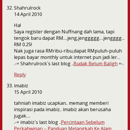
Shahrulrock
14 April 2010
Ha!
Saya register dengan Nuffnang dah lama, tapi
tengok baru dapat RM….jeng,jenggggg….jengggg…
RM 0.25!
Nak juga rasa RMribu-ribu,dapat RMpuluh-puluh
lepas bayar monthly untuk internet pun jadi ler…
.-= Shahrulrock´s last blog ..
Budak Belum Baligh
=-.
Reply
imabiz
15 April 2010
tahniah imabiz ucapkan.. memang memberi
inspirasi pada imabiz.. imabiz akan berusaha
jugak….
.-= imabiz´s last blog ..
Percintaan Sebelum
Perkahwinan – Panduan Melangkah Ke Alam