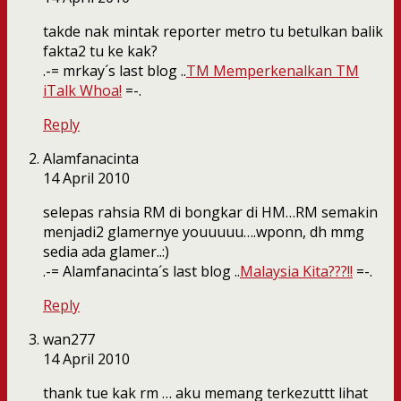
takde nak mintak reporter metro tu betulkan balik
fakta2 tu ke kak?
.-= mrkay´s last blog ..
TM Memperkenalkan TM
iTalk Whoa!
=-.
Reply
Alamfanacinta
14 April 2010
selepas rahsia RM di bongkar di HM…RM semakin
menjadi2 glamernye youuuuu….wponn, dh mmg
sedia ada glamer..:)
.-= Alamfanacinta´s last blog ..
Malaysia Kita???!!
=-.
Reply
wan277
14 April 2010
thank tue kak rm … aku memang terkezuttt lihat