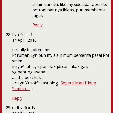
selain dari itu, like my side ada top/side,
bottom bar nya iklans, pun membantu
jugak.
Reply
Lyn Yusoff
14 April 2010
u really inspired me..
kt rumah Lyn pun my sis n mum bercerita pasal RM
smlm..
insyaAllah Lyn pun nak jdi cam akak gak..
yg penting usaha…
all the best kak…
.-= Lyn Yusoff´s last blog ..
Seperti Mati Hidup
Semula…..
=-.
Reply
oldtraffords