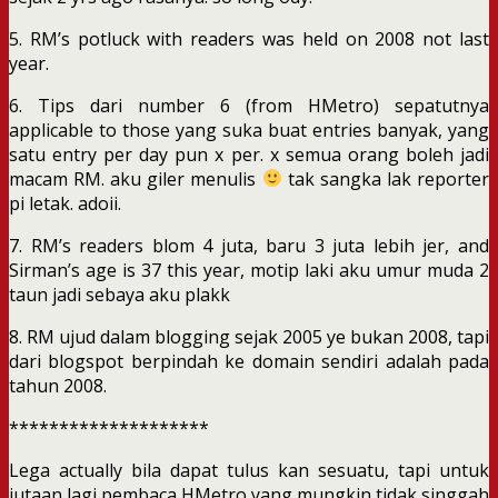
5. RM’s potluck with readers was held on 2008 not last
year.
6. Tips dari number 6 (from HMetro) sepatutnya
applicable to those yang suka buat entries banyak, yang
satu entry per day pun x per. x semua orang boleh jadi
macam RM. aku giler menulis
tak sangka lak reporter
pi letak. adoii.
7. RM’s readers blom 4 juta, baru 3 juta lebih jer, and
Sirman’s age is 37 this year, motip laki aku umur muda 2
taun jadi sebaya aku plakk
8. RM ujud dalam blogging sejak 2005 ye bukan 2008, tapi
dari blogspot berpindah ke domain sendiri adalah pada
tahun 2008.
********************
Lega actually bila dapat tulus kan sesuatu, tapi untuk
jutaan lagi pembaca HMetro yang mungkin tidak singgah