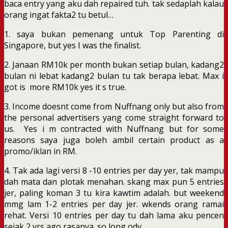
baca entry yang aku dah repaired tuh. tak sedaplah kalau
orang ingat fakta2 tu betul…
1. saya bukan pemenang untuk Top Parenting di
Singapore, but yes I was the finalist.
2. Janaan RM10k per month bukan setiap bulan, kadang2
bulan ni lebat kadang2 bulan tu tak berapa lebat. Max i
got is more RM10k yes it s true.
3. Income doesnt come from Nuffnang only but also from
the personal advertisers yang come straight forward to
us. Yes i m contracted with Nuffnang but for some
reasons saya juga boleh ambil certain product as a
promo/iklan in RM.
4. Tak ada lagi versi 8 -10 entries per day yer, tak mampu
dah mata dan plotak menahan. skang max pun 5 entries
jer, paling koman 3 tu kira kawtim adalah. but weekend
mmg lam 1-2 entries per day jer. wkends orang ramai
rehat. Versi 10 entries per day tu dah lama aku pencen
sejak 2 yrs ago rasanya. so long ody.