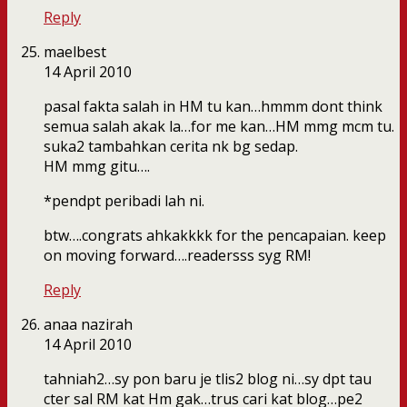
Reply
maelbest
14 April 2010
pasal fakta salah in HM tu kan…hmmm dont think
semua salah akak la…for me kan…HM mmg mcm tu.
suka2 tambahkan cerita nk bg sedap.
HM mmg gitu….
*pendpt peribadi lah ni.
btw….congrats ahkakkkk for the pencapaian. keep
on moving forward….readersss syg RM!
Reply
anaa nazirah
14 April 2010
tahniah2…sy pon baru je tlis2 blog ni…sy dpt tau
cter sal RM kat Hm gak…trus cari kat blog…pe2