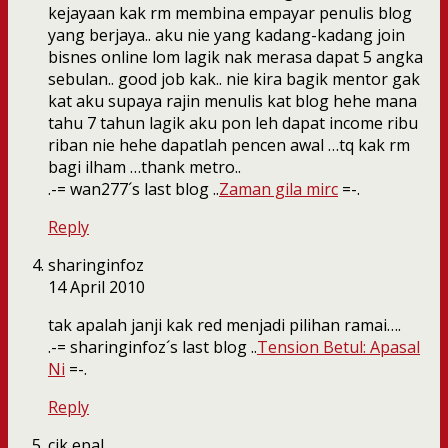
kejayaan kak rm membina empayar penulis blog
yang berjaya.. aku nie yang kadang-kadang join
bisnes online lom lagik nak merasa dapat 5 angka
sebulan.. good job kak.. nie kira bagik mentor gak
kat aku supaya rajin menulis kat blog hehe mana
tahu 7 tahun lagik aku pon leh dapat income ribu
riban nie hehe dapatlah pencen awal …tq kak rm
bagi ilham …thank metro..
.-= wan277´s last blog ..
Zaman gila mirc
=-.
Reply
sharinginfoz
14 April 2010
tak apalah janji kak red menjadi pilihan ramai….
.-= sharinginfoz´s last blog ..
Tension Betul: Apasal
Ni
=-.
Reply
cik epal