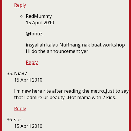
Reply
RedMummy
15 April 2010
@Ibnuz,
insyallah kalau Nuffnang nak buat workshop
i ll do the announcement yer
Reply
Nia87
15 April 2010
I’m new here rite after reading the metro..Just to say
that I admire ur beauty…Hot mama with 2 kids..
Reply
suri
15 April 2010