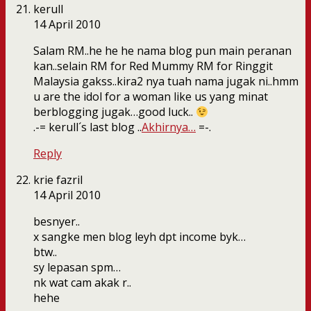
kerull
14 April 2010
Salam RM..he he he nama blog pun main peranan
kan..selain RM for Red Mummy RM for Ringgit
Malaysia gakss..kira2 nya tuah nama jugak ni..hmm
u are the idol for a woman like us yang minat
berblogging jugak…good luck..
.-= kerull´s last blog ..
Akhirnya…
=-.
Reply
krie fazril
14 April 2010
besnyer..
x sangke men blog leyh dpt income byk…
btw..
sy lepasan spm…
nk wat cam akak r..
hehe