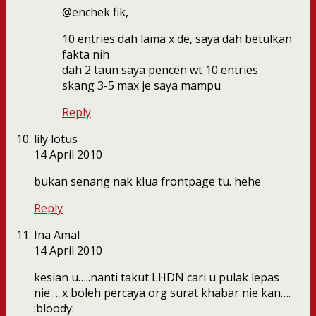
@enchek fik,
10 entries dah lama x de, saya dah betulkan
fakta nih
dah 2 taun saya pencen wt 10 entries
skang 3-5 max je saya mampu
Reply
lily lotus
14 April 2010
bukan senang nak klua frontpage tu. hehe
Reply
Ina Amal
14 April 2010
kesian u…..nanti takut LHDN cari u pulak lepas
nie…..x boleh percaya org surat khabar nie kan….
:bloody: