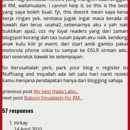
di RM, wallahualam, i cannot help it, so this is the best
yang saya boleh buat. fyi, this doesnt mean saya kena
kerja ringan yek, sentiasa jugak ingat masa berada di
bawah dan terus usaha2…sebenarnya aku x yah nak
buktikan apa2, coz my loyal readers yang dari zaman
blogspot korang dah tau susah payah aku naik. kendong
anak kulu kilir pi event, dari start amik gambo pakai
motorola phone cokia tu sampai ke DSLR sirman ado,
dari sesenduk bawak ke setempayan.
So berusahalah yerk, park your blog n register to
Nuffnang and insyallah ada lah satu hari nanti rezeki
kamu menjana pendapatan hanya dari blogging sahaja.
previous post
My best Hada Labo...
next post
Baloon Sinuplasty for RM...
57 responses
mrkay
14 April 2010