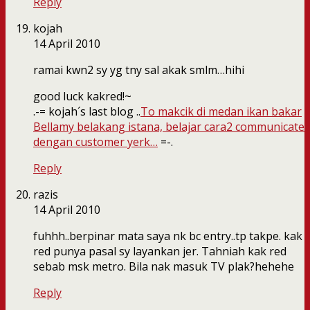
Reply
kojah
14 April 2010
ramai kwn2 sy yg tny sal akak smlm…hihi
good luck kakred!~
.-= kojah´s last blog ..
To makcik di medan ikan bakar
Bellamy belakang istana, belajar cara2 communicate
dengan customer yerk…
=-.
Reply
razis
14 April 2010
fuhhh..berpinar mata saya nk bc entry..tp takpe. kak
red punya pasal sy layankan jer. Tahniah kak red
sebab msk metro. Bila nak masuk TV plak?hehehe
Reply