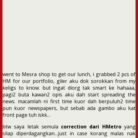
went to Mesra shop to get our lunch, i grabbed 2 pcs of
HM for our portfolio, giler aku dok sorokkan from my
keligs to know. but ingat diorg tak smart ke hahaaa,
pagi2 buta kawan2 opis aku dah start spreading the
news. macamlah ni first time kuor dah berpuluh2 time
pun kuor newspapers, but sebab ada gambo aku kat
front page tuh iskk…
btw saya letak semula
correction dari HMetro
yang
silap diperdagangkan…just in case korang malas nak