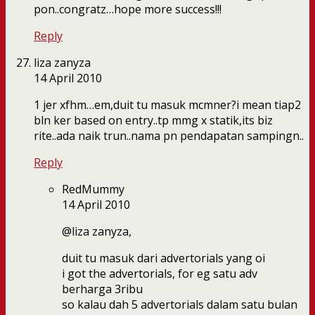
pon..congratz…hope more success!!!
Reply
liza zanyza
14 April 2010
1 jer xfhm…em,duit tu masuk mcmner?i mean tiap2
bln ker based on entry..tp mmg x statik,its biz
rite..ada naik trun..nama pn pendapatan sampingn..
Reply
RedMummy
14 April 2010
@liza zanyza,
duit tu masuk dari advertorials yang oi
i got the advertorials, for eg satu adv
berharga 3ribu
so kalau dah 5 advertorials dalam satu bulan