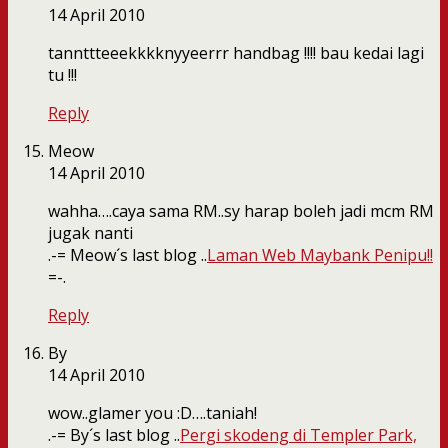
14 April 2010
tannttteeekkkknyyeerrr handbag !!!! bau kedai lagi
tu !!!
Reply
Meow
14 April 2010
wahha….caya sama RM..sy harap boleh jadi mcm RM
jugak nanti
.-= Meow´s last blog ..
Laman Web Maybank Penipu!!
=-.
Reply
By
14 April 2010
wow..glamer you :D….taniah!
.-= By´s last blog ..
Pergi skodeng di Templer Park,