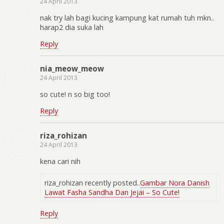
24 April 2013
nak try lah bagi kucing kampung kat rumah tuh mkn..
harap2 dia suka lah
Reply
nia_meow_meow
24 April 2013
so cute! n so big too!
Reply
riza_rohizan
24 April 2013
kena cari nih
riza_rohizan recently posted..
Gambar Nora Danish
Lawat Fasha Sandha Dan Jejai – So Cute!
Reply