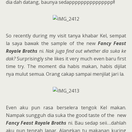
dia dah datang, baunya sedappppppppppppppp!!
So recently during my visit tanya khabar Kel, sempat
la saya bawak the sample of the new
Fancy Feast
Royale Broths
ni.
Nak juga find out whether dia suka ke
dak?
Surprisingly she likes it very much even baru first
time try. The moment dia habis makan, habis dijilat
nya mulut semua. Orang cakap sampai menjilat jari la.
Even aku pun rasa berselera tengok Kel makan.
Nampak sungguh dia suka the good taste of the new
Fancy Feast Royale Broths
ni. Bau sedap seii….dahlah
aku pun tengah lapar. Alangkan tu makanan kucing