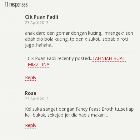
11 responses
Cik Puan Fadli
23 April 2013
anak daro den gomar dongan kucing…mrengek² soh
abah dio bola kucing..tp den x suko!…sobab x roti
jago..hahaha..
Cik Puan Fadli recently posted..
TAHNIAH BUAT
MIZZTINA
Reply
Rose
23 April 2013
Kel suka sangat dengan Fancy Feast Broth tu..setiap
kali bukak, sekejap jer dia habis makan…
Reply