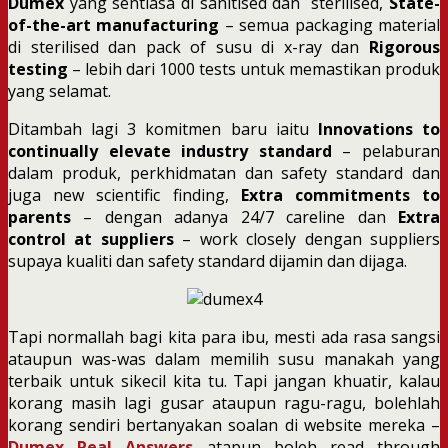
Dumex
yang sentiasa di sanitised dan sterilised,
State-
of-the-art manufacturing
– semua packaging material
di sterilised dan pack of susu di x-ray dan
Rigorous
testing
– lebih dari 1000 tests untuk memastikan produk
yang selamat.
Ditambah lagi 3 komitmen baru iaitu
Innovations to
continually elevate industry standard
– pelaburan
dalam produk, perkhidmatan dan safety standard dan
juga new scientific finding,
Extra commitments to
parents
– dengan adanya 24/7 careline dan
Extra
control at suppliers
– work closely dengan suppliers
supaya kualiti dan safety standard dijamin dan dijaga.
Tapi normallah bagi kita para ibu, mesti ada rasa sangsi
ataupun was-was dalam memilih susu manakah yang
terbaik untuk sikecil kita tu. Tapi jangan khuatir, kalau
korang masih lagi gusar ataupun ragu-ragu, bolehlah
korang sendiri bertanyakan soalan di website mereka –
Dumex Real Answers
atapun boleh read through