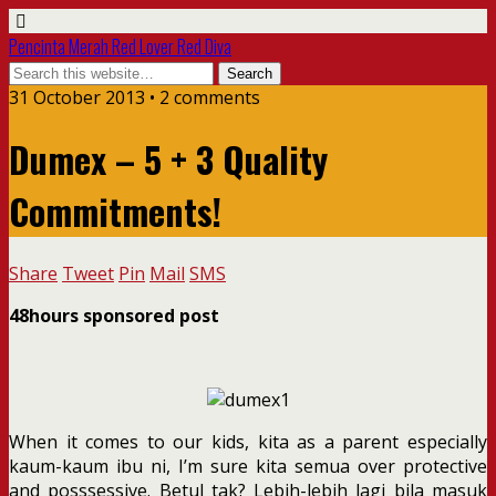
Pencinta Merah Red Lover Red Diva
31 October 2013 • 2 comments
Dumex – 5 + 3 Quality
Commitments!
Share
Tweet
Pin
Mail
SMS
48hours sponsored post
When it comes to our kids, kita as a parent especially
kaum-kaum ibu ni, I’m sure kita semua over protective
and posssessive. Betul tak? Lebih-lebih lagi bila masuk