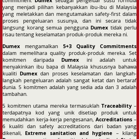
commitment
Dumex
sebagai pengeluar susu formula
yang menjadi pilihan kebanyakkan ibu-ibu di Malaysia
yang meletakkan dan mengutamakan safety-first dalam
proses pengeluaran susunya, dan ini secara tidak
langsung korang semua pengguna
Dumex
tidak perlu
risau tentang keselamatan produk-produk mereka ni.
Dumex
mengamalkan
5+3 Quality Commitments
dalam memelihara quality produk-produk mereka. Set
komitmen daripada
Dumex
ini adalah untuk
menyakinkan ibu bapa di Malaysia khususnya bahawa
kualiti
Dumex
dan proses keselamatan dan langkah-
langkah pengeluaran adalah sangat ketat dan bertaraf
dunia. 5 komitmen adalah yang sedia ada dan 3 adalah
tambahan.
5 komitmen utama mereka termasuklah
Traceability
–
terdapatnya kod yang unik disetiap produk untuk
memudahkan kerja-kerja pengesanan,
Accreditations
–
6 kualiti dan safety accreditations dari badan yang
dikenali,
Extreme sanitation and hygiene
– kilang