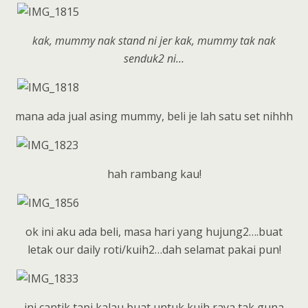
kak, mummy nak stand ni jer kak, mummy tak nak
senduk2 ni…
mana ada jual asing mummy, beli je lah satu set nihhh
hah rambang kau!
ok ini aku ada beli, masa hari yang hujung2….buat
letak our daily roti/kuih2…dah selamat pakai pun!
ini cantik tapi kalau buat untuk kuih raya tak guna