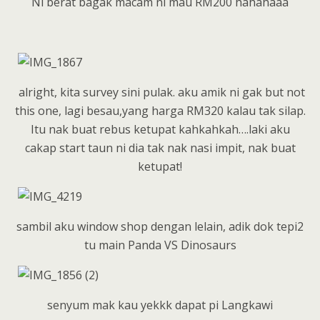
Ni berat bagak macam ni mau RM200 hahahaaa
alright, kita survey sini pulak. aku amik ni gak but not
this one, lagi besau,yang harga RM320 kalau tak silap.
Itu nak buat rebus ketupat kahkahkah….laki aku
cakap start taun ni dia tak nak nasi impit, nak buat
ketupat!
sambil aku window shop dengan lelain, adik dok tepi2
tu main Panda VS Dinosaurs
senyum mak kau yekkk dapat pi Langkawi