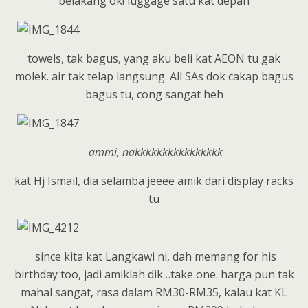
belakang ok! luggage satu kat depan
towels, tak bagus, yang aku beli kat AEON tu gak
molek. air tak telap langsung. All SAs dok cakap bagus
bagus tu, cong sangat heh
ammi, nakkkkkkkkkkkkkkkk
kat Hj Ismail, dia selamba jeeee amik dari display racks
tu
since kita kat Langkawi ni, dah memang for his
birthday too, jadi amiklah dik…take one. harga pun tak
mahal sangat, rasa dalam RM30-RM35, kalau kat KL