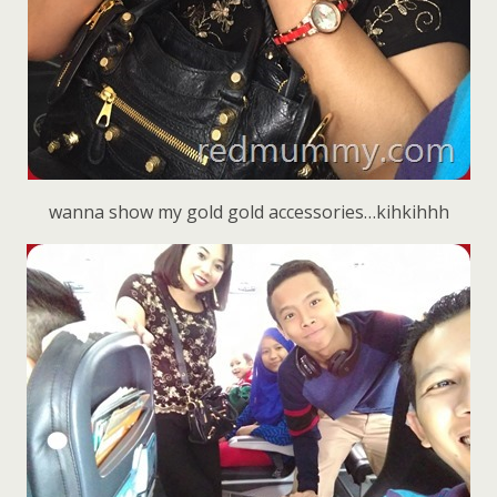
wanna show my gold gold accessories…kihkihhh