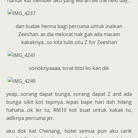
hantar kat member aku yang will arrive the next day…
dan budak henna bagi percuma untuk inaikan
Zeeshan. as dia melorat nak gak ada macam
kakaknya…so kita tulis situ Z for Zeeshan
sonoknyaaaa, lorat btol ko kan dik
yeap…sorang dapat bunga, sorang dapat Z and ada
bunga sikit kot tepinya…lepas bape hari dah hilang
hahaha…ok ler tu, RM10 kot buat untuk kakak tu,
adiknya percuma jer.
aku dok kat Chenang, hotel semua pun aku carik