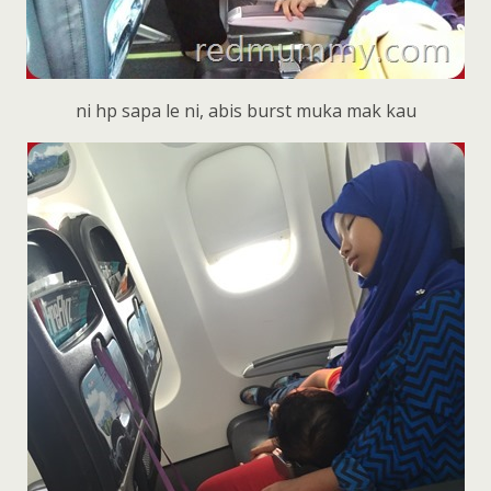
ni hp sapa le ni, abis burst muka mak kau