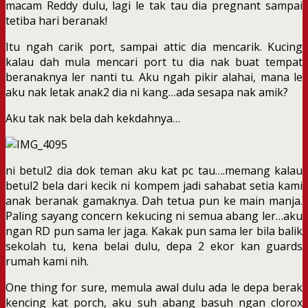
macam Reddy dulu, lagi le tak tau dia pregnant sampai
tetiba hari beranak!
Itu ngah carik port, sampai attic dia mencarik. Kucing
kalau dah mula mencari port tu dia nak buat tempat
beranaknya ler nanti tu. Aku ngah pikir alahai, mana le
aku nak letak anak2 dia ni kang…ada sesapa nak amik?
Aku tak nak bela dah kekdahnya…
ni betul2 dia dok teman aku kat pc tau….memang kalau
betul2 bela dari kecik ni kompem jadi sahabat setia kami
anak beranak gamaknya. Dah tetua pun ke main manja.
Paling sayang concern kekucing ni semua abang ler…aku
ngan RD pun sama ler jaga. Kakak pun sama ler bila balik
sekolah tu, kena belai dulu, depa 2 ekor kan guards
rumah kami nih.
One thing for sure, memula awal dulu ada le depa berak
kencing kat porch, aku suh abang basuh ngan clorox