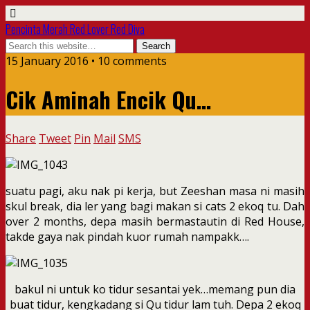
Pencinta Merah Red Lover Red Diva
15 January 2016 • 10 comments
Cik Aminah Encik Qu…
Share
Tweet
Pin
Mail
SMS
suatu pagi, aku nak pi kerja, but Zeeshan masa ni masih
skul break, dia ler yang bagi makan si cats 2 ekoq tu. Dah
over 2 months, depa masih bermastautin di Red House,
takde gaya nak pindah kuor rumah nampakk….
bakul ni untuk ko tidur sesantai yek…memang pun dia
buat tidur, kengkadang si Qu tidur lam tuh. Depa 2 ekoq