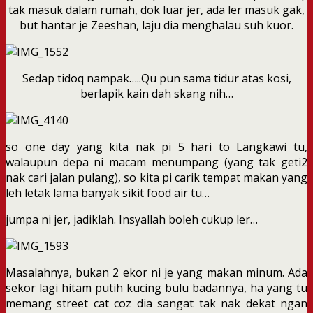
tak masuk dalam rumah, dok luar jer, ada ler masuk gak,
but hantar je Zeeshan, laju dia menghalau suh kuor.
Sedap tidoq nampak…..Qu pun sama tidur atas kosi,
berlapik kain dah skang nih…
so one day yang kita nak pi 5 hari to Langkawi tu,
walaupun depa ni macam menumpang (yang tak geti2
nak cari jalan pulang), so kita pi carik tempat makan yang
leh letak lama banyak sikit food air tu…
jumpa ni jer, jadiklah. Insyallah boleh cukup ler…
Masalahnya, bukan 2 ekor ni je yang makan minum. Ada
sekor lagi hitam putih kucing bulu badannya, ha yang tu
memang street cat coz dia sangat tak nak dekat ngan