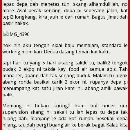
lepas depa dah menetas tuh, skang alhamdulillah, no
more. Asal berak kencing, depa pi seberang jalan, kat
tepi2 longkang, kira jauh le dari rumah. Bagus jimat dah
pasir hakak.
hok nih aku tengah sidai baju memalam, standard le
working mom kan. Dedua datang teman kat kaki…
tapi hari tu yang 5 hari kitaorg takde tu, balik2 tengok
budak 2 ekoq ni takde kay. food air semua abis. Tah
mana ler, abang dah tak senang duduk. Malam tu jugak
abang ronda basikal carik 2 ekor ni, rupanya depa pi
menumpang kat satu jiran kami ni, abang amik bawak
balik.
Memang ni bukan kucing2 kami but under our
supervision skang ni, sekali tu lah lepas tu depa tak
hilang dah, manjang je ada kat rumah. Sesekali depa
hilang, tau dah pergi buang air ke berak bagai. Kalau kita