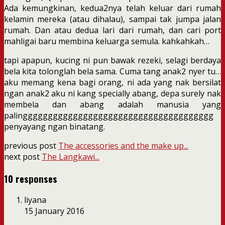
Ada kemungkinan, kedua2nya telah keluar dari rumah
kelamin mereka (atau dihalau), sampai tak jumpa jalan
rumah. Dan atau dedua lari dari rumah, dan cari port
mahligai baru membina keluarga semula. kahkahkah…
tapi apapun, kucing ni pun bawak rezeki, selagi berdaya
bela kita tolonglah bela sama. Cuma tang anak2 nyer tu…
aku memang kena bagi orang, ni ada yang nak bersilat
ngan anak2 aku ni kang specially abang, depa surely nak
membela dan abang adalah manusia yang
palingggggggggggggggggggggggggggggggggggggg
penyayang ngan binatang.
previous post
The accessories and the make up...
next post
The Langkawi...
10 responses
liyana
15 January 2016