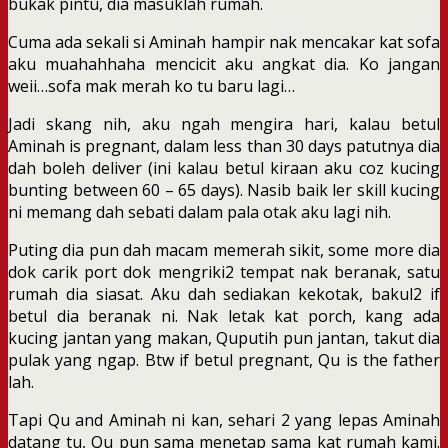
bukak pintu, dia masuklah rumah.
Cuma ada sekali si Aminah hampir nak mencakar kat sofa
aku muahahhaha mencicit aku angkat dia. Ko jangan
weii…sofa mak merah ko tu baru lagi…
Jadi skang nih, aku ngah mengira hari, kalau betul
Aminah is pregnant, dalam less than 30 days patutnya dia
dah boleh deliver (ini kalau betul kiraan aku coz kucing
bunting between 60 – 65 days). Nasib baik ler skill kucing
ni memang dah sebati dalam pala otak aku lagi nih.
Puting dia pun dah macam memerah sikit, some more dia
dok carik port dok mengriki2 tempat nak beranak, satu
rumah dia siasat. Aku dah sediakan kekotak, bakul2 if
betul dia beranak ni. Nak letak kat porch, kang ada
kucing jantan yang makan, Quputih pun jantan, takut dia
pulak yang ngap. Btw if betul pregnant, Qu is the father
lah.
Tapi Qu and Aminah ni kan, sehari 2 yang lepas Aminah
datang tu, Qu pun sama menetap sama kat rumah kami.