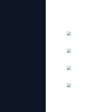
checkmate. Total menang akak skang is
and 4 kalah. Haiyoooo suami..apakah? 
akak, coz ai selalu kena ‘beat kalah’
menjunam betul performance. But rem
dia waktu pertama kali kita bertembu
main chess gak hahaha…
with our kid’s Coac
antara pemenang2 dari Under 12, tah
the winners for under 17 pulak. Pun o
dan tekejutnya hakak pun dapat plaqu
aiming for the best female tapi tak da
(ada la calculationnya). but alhamdulill
kira proud sket lah. Coz ai belum lag