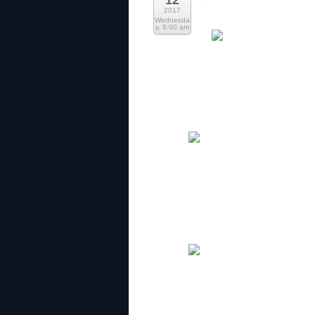
12
2017
Ini cite best. one of my fav 
Wednesda
y, 8:00 am
The subject is Chess Warrior cos the 
Evolve Concept Mall. my first time da
parking dalam mall pun masih lagi pe
google, macam main snooker, tapi dia
tournament hall, jadi aku ada le pi te
muka hakak pun muka pagiiiiiiiiiii la
takde hallah. Laki aku problemo sket k
sini le all chess players bersidai. 
belakang memang le nampak kosong. co
players for Open Category. Numbers of
asingkan mejalah. 4 long meja tu untu