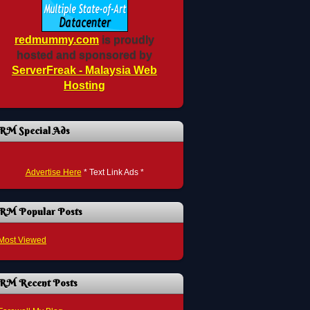
redmummy.com
is proudly
hosted and sponsored by
ServerFreak - Malaysia Web
Hosting
RM Special Ads
Advertise Here
* Text Link Ads *
RM Popular Posts
Most Viewed
RM Recent Posts