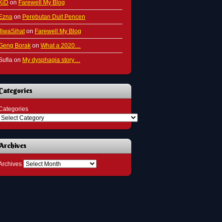
KiD
on
Farewell My Blog
Ezna
on
Perebutan Duit Pencen
JiwaSihat
on
Farewell My Blog
Geng Borak
on
What a 2020…
Sufia
on
My dysphagia story…
Categories
Categories
Archives
Archives