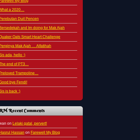
Farewell My Blog
What a 2020…
Perebutan Duit Pencen
Bersedekah and Im doing for Mak Ajah
Quaker Oats Smart Heart Challenge
Perginya Mak Ajah … Alfatihah
Sis ada, hello :)
The end of PT3…
Preloved Trampoline…
Good bye Fendi!
Sis is back :)
RM Recent Comments
wan
on
Lelaki gatal, pervert!
Hasrul Hassan
on
Farewell My Blog