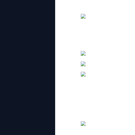
penah lawan sesaja ngan dia, 2 ka
selepas laki aku dapat 2 telur ayam, d
For me, round 3 menang, dapat ch
in between ada break kekejap tu aku m
eh semua 7 games tu aku habis awal p
sorang2, tengok apa ada kat mall baru n
tak nampak lam gambar, rendah sikit fo
besar puas nak menebeng. Eh lawa lah.
buat in merah pulak, fuiyoooooooooooo
aku pergi floor bawah sikit, ada kettle