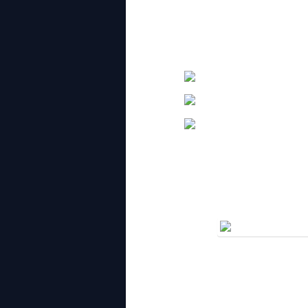
Coach Din bila akak nak ada nih?). J
berlawan ngan sume rated players too.
But ok gak lah, between 37 rated player
nonrated player. Hiks…
with all winners. Champ goes to Ab
pemenang OKU. Ini untuk pelbagai jeni
muka memasing dalam tournaments, so
putaran dunia chess, akan ada mu
tournaments.
abang ni jadi emcee, kelakar bak han
hadiah2 kepada VIP untuk diserahkan p
terbagi salah plaque hahahahah. Bang
anak2nya dah well trained untuk help
chess family macam tu lah.