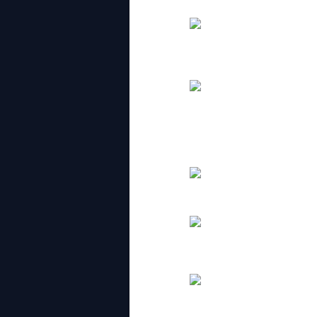
sorang budak umur 14taun main categor
Chess Coach anak2 aku (yang jacket bi
round. Pairing semua is done b
First game akak menang, lawan ngan 
Round 2 laki bini kalah. Aku kal
ini antara
Yang ni laki aku main ngan uncle heba
My kid’s chess coach, overall after 