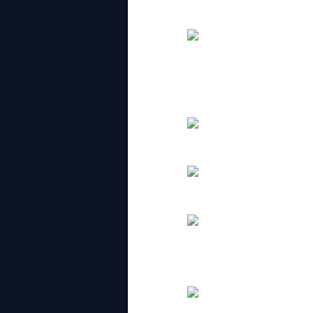
umah itupun adiah dari wedding dulu. 
then kat situ gak, ada satu kedai besa
hah dalam ni pun ada. Kalau
brandssssssssssssssss ado. 2 tingkat
Tu ko leh tengok banyaklah Miu Miu, P
ni not even half of the shop.
ke
kasut 