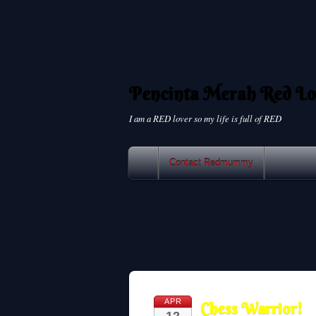
Pencinta Merah Red Lo
I am a RED lover so my life is full of RED
Contact Redmummy
APR
Chess Warrior!