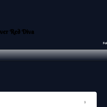
ver Red Diva
Fo
9