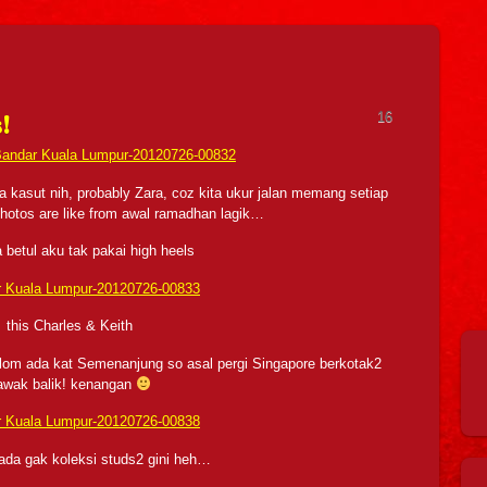
16
!
a kasut nih, probably Zara, coz kita ukur jalan memang setiap
 photos are like from awal ramadhan lagik…
 betul aku tak pakai high heels
this Charles & Keith
 blom ada kat Semenanjung so asal pergi Singapore berkotak2
awak balik! kenangan
ada gak koleksi studs2 gini heh…