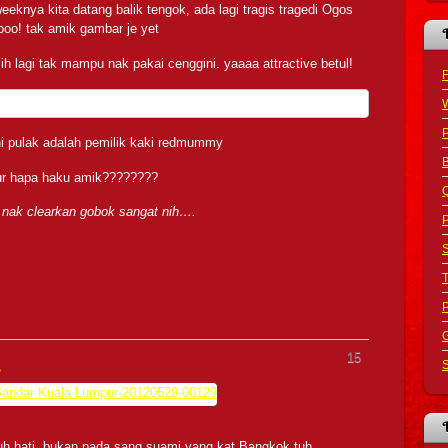
eknya kita datang balik tengok, ada lagi tragis tragedi Ogos
oo! tak amik gambar je yet
h lagi tak mampu nak pakai cenggini. yaaaa attractive betul!
F
ni pulak adalah pemilik kaki redmummy
B
ur hapa haku amik????????
Q
nak clearkan gobok sangat nih….
P
S
G
15
…
S
uh hati, bukan pada sang suami yang kat Bangkok tuh