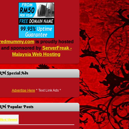
redmummy.com
is proudly hosted
and sponsored by
ServerFreak -
Malaysia Web Hosting
RM Special Ads
Advertise Here
* Text Link Ads *
RM Popular Posts
Most Viewed