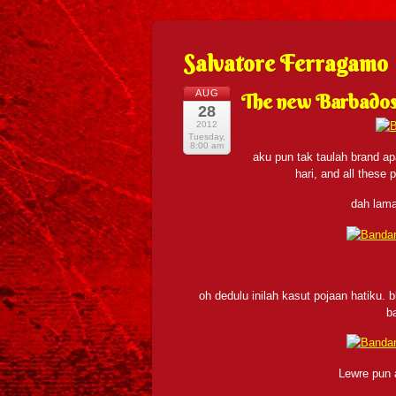
Salvatore Ferragamo
AUG
The new Barbados
28
2012
Tuesday,
8:00 am
aku pun tak taulah brand ap
hari, and all these
dah lama
oh dedulu inilah kasut pojaan hatiku.
b
Lewre pun 