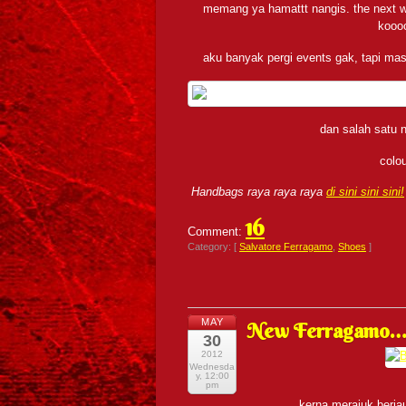
memang ya hamattt nangis. the next we
koooo
aku banyak pergi events gak, tapi masi
dan salah satu 
colo
Handbags raya raya raya
di sini sini sini!
16
Comment:
Category: [
Salvatore Ferragamo
,
Shoes
]
MAY
New Ferragamo
30
2012
Wednesda
y, 12:00
pm
kerna merajuk berja