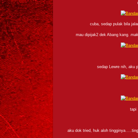
cuba, sedap pulak bila ja
mau dipijak2 dek Abang kang.
mak 
sedap Lewre nih, aku 
tapi
aku dok tried, huk aloh tingginya…..ting