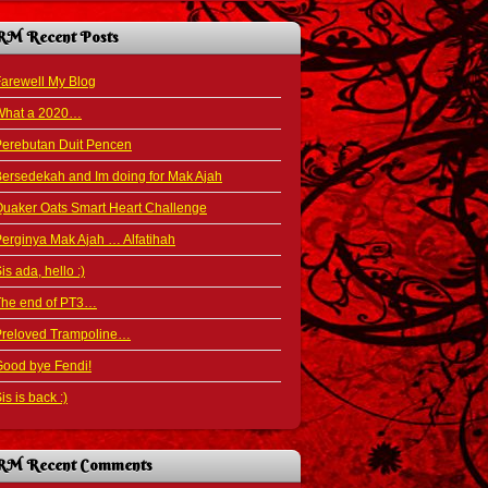
RM Recent Posts
arewell My Blog
What a 2020…
Perebutan Duit Pencen
ersedekah and Im doing for Mak Ajah
uaker Oats Smart Heart Challenge
erginya Mak Ajah … Alfatihah
is ada, hello :)
The end of PT3…
Preloved Trampoline…
ood bye Fendi!
is is back :)
RM Recent Comments