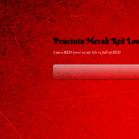
Pencinta Merah Red Lov
I am a RED lover so my life is full of RED