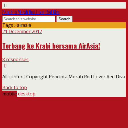
Pencinta Merah Red Lover Red Diva
Tags › airasia
21 December 2017
Terbang ke Krabi bersama AirAsia!
8 responses
All content Copyright Pencinta Merah Red Lover Red Diva
Back to top
mobile
desktop