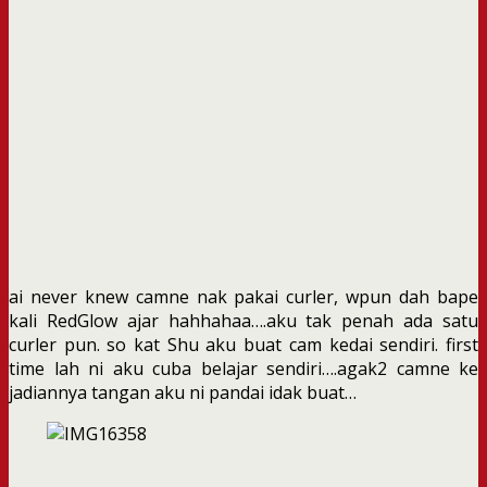
ai never knew camne nak pakai curler, wpun dah bape
kali RedGlow ajar hahhahaa….aku tak penah ada satu
curler pun. so kat Shu aku buat cam kedai sendiri. first
time lah ni aku cuba belajar sendiri….agak2 camne ke
jadiannya tangan aku ni pandai idak buat…