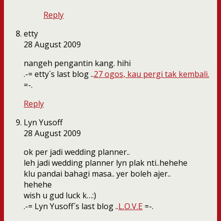
Reply
etty
28 August 2009
nangeh pengantin kang. hihi
.-= etty´s last blog ..
27 ogos, kau pergi tak kembali.
=-.
Reply
Lyn Yusoff
28 August 2009
ok per jadi wedding planner..
leh jadi wedding planner lyn plak nti..hehehe
klu pandai bahagi masa.. yer boleh ajer..
hehehe
wish u gud luck k…:)
.-= Lyn Yusoff´s last blog ..
L.O.V.E
=-.