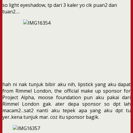
so light eyeshadow, tp dari 3 kaler yo cik puan2 dan
tuan2….
hah ni nak tunjuk bibir aku nih, lipstick yang aku dapat
from Rimmel London, the official make up sponsor for
Project Alpha, moose foundation pun aku pakai dari
Rimmel London gak. ater depa sponsor so dpt lah
macam2…sat2 nanti aku tepek apa yang aku dpt tu
yer..kena tunjuk mar. coz itu sponsor bagik.