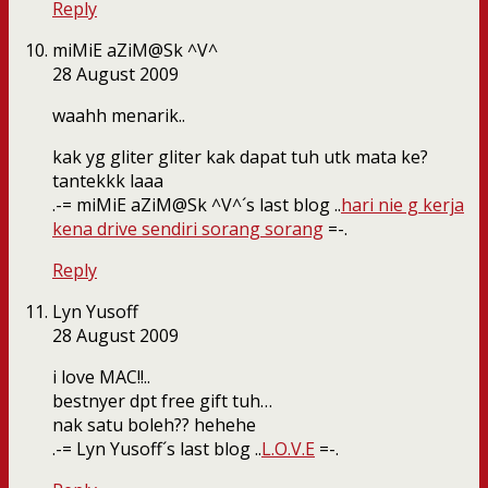
Reply
miMiE aZiM@Sk ^V^
28 August 2009
waahh menarik..
kak yg gliter gliter kak dapat tuh utk mata ke?
tantekkk laaa
.-= miMiE aZiM@Sk ^V^´s last blog ..
hari nie g kerja
kena drive sendiri sorang sorang
=-.
Reply
Lyn Yusoff
28 August 2009
i love MAC!!..
bestnyer dpt free gift tuh…
nak satu boleh?? hehehe
.-= Lyn Yusoff´s last blog ..
L.O.V.E
=-.