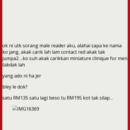
ok ni utk sorang male reader aku, alahai sapa ke nama
ko jang, akak carik lah lam contact red akak tak
jumpa2….ko suh akak carikkan miniature clinique for men
takdak lah
yang ado ni ha jer
bley le dok?
satu RM135 satu lagi beso tu RM195 kot tak silap…