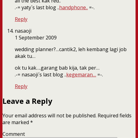
all the best kak red..
.-= yaty´s last blog ..
handphone..
=-.
Reply
nasaoji
1 September 2009
wedding planner?…cantik2, leh kembang lagi job
akak tu…
ok tu kak….garang bab kija, tak per…
.-= nasaoji´s last blog ..
kegemaran…
=-.
Reply
Leave a Reply
Your email address will not be published.
Required fields
are marked
*
Comment