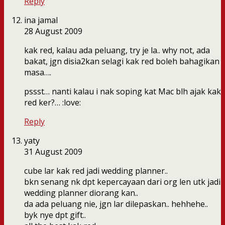
Reply
ina jamal
28 August 2009
kak red, kalau ada peluang, try je la.. why not, ada
bakat, jgn disia2kan selagi kak red boleh bahagikan
masa….
pssst… nanti kalau i nak soping kat Mac blh ajak kak
red ker?… :love:
Reply
yaty
31 August 2009
cube lar kak red jadi wedding planner..
bkn senang nk dpt kepercayaan dari org len utk jadi
wedding planner diorang kan..
da ada peluang nie, jgn lar dilepaskan.. hehhehe..
byk nye dpt gift..