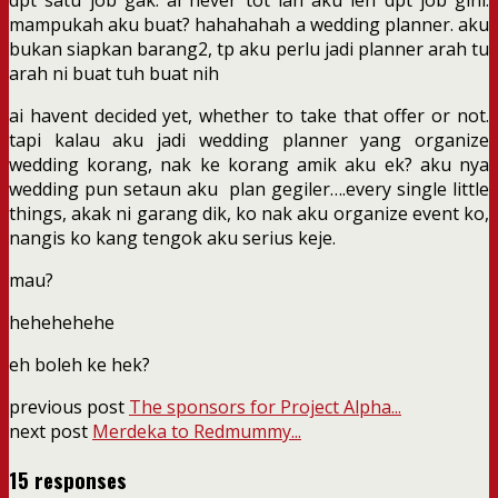
mampukah aku buat? hahahahah a wedding planner. aku
bukan siapkan barang2, tp aku perlu jadi planner arah tu
arah ni buat tuh buat nih
ai havent decided yet, whether to take that offer or not.
tapi kalau aku jadi wedding planner yang organize
wedding korang, nak ke korang amik aku ek? aku nya
wedding pun setaun aku plan gegiler….every single little
things, akak ni garang dik, ko nak aku organize event ko,
nangis ko kang tengok aku serius keje.
mau?
hehehehehe
eh boleh ke hek?
previous post
The sponsors for Project Alpha...
next post
Merdeka to Redmummy...
15 responses