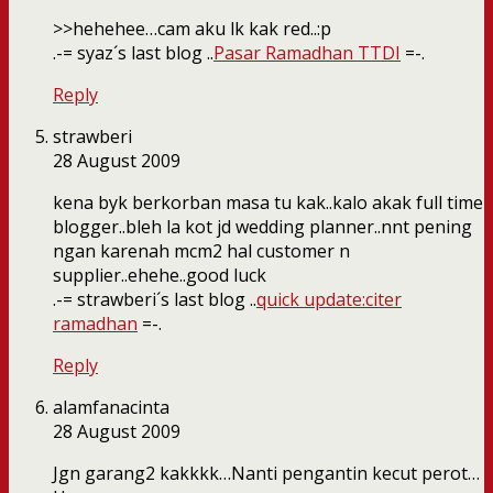
>>hehehee…cam aku lk kak red..:p
.-= syaz´s last blog ..
Pasar Ramadhan TTDI
=-.
Reply
strawberi
28 August 2009
kena byk berkorban masa tu kak..kalo akak full time
blogger..bleh la kot jd wedding planner..nnt pening
ngan karenah mcm2 hal customer n
supplier..ehehe..good luck
.-= strawberi´s last blog ..
quick update:citer
ramadhan
=-.
Reply
alamfanacinta
28 August 2009
Jgn garang2 kakkkk…Nanti pengantin kecut perot…