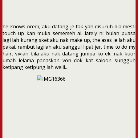
he knows oredi, aku datang je tak yah disuruh dia mesti
touch up kan muka sememeh ai…lately ni bulan puasa
lagi lah kurang sket aku nak make up, the asas je lah aku
pakai. rambut lagilah aku sanggul lipat jer, time to do my
hair, vivian bila aku nak datang jumpa ko ek. nak kuor
umah lelama panaskan von dok kat saloon sungguh
ketipang ketipung lah weiii…