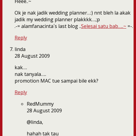
Heee..~
Ok je nak jadik wedding planner…:) nnt bleh la akak
jadik my wedding planner plakkkk….;p
.-= alamfanacinta´s last blog ..
Selesai satu bab…..~
=-.
Reply
linda
28 August 2009
kak….
nak tanyala…..
promotion MAC tue sampai bile ekk?
Reply
RedMummy
28 August 2009
@linda,
hahah tak tau