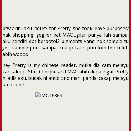
btw aritu aku jadi PS for Pretty. she took leave purposely
nak shopping gegiler kat MAC…giler punya lah sampai
aku sendiri dpt berbotol2 pigments yang hok sample tu
yer. sample pun…sampai cukup taun pun lom tentu leh
abih woooo
hey Pretty is my chinese reader, muka dia cam melayu
kan, aku pi Shu, Clinique and MAC abih depa ingat Pretty
ni adik aku. budak ni amoi cino mar…pandai cakap melayu
tau dia nih.