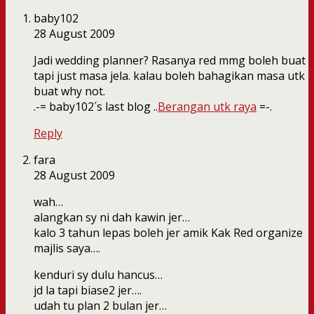
baby102
28 August 2009
Jadi wedding planner? Rasanya red mmg boleh buat
tapi just masa jela. kalau boleh bahagikan masa utk
buat why not.
.-= baby102´s last blog ..
Berangan utk raya
=-.
Reply
fara
28 August 2009
wah…
alangkan sy ni dah kawin jer…
kalo 3 tahun lepas boleh jer amik Kak Red organize
majlis saya….
kenduri sy dulu hancus…
jd la tapi biase2 jer….
udah tu plan 2 bulan jer…