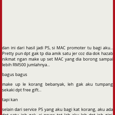
dan ini dari hasil jadi PS, si MAC promoter tu bagi aku…
Pretty pun dpt gak tp dia amik satu jer coz dia dok hazab
nikmat ngan make up set MAC yang dia borong sampai
lebih RM500 jumlahnya…
bagus bagus
make up le korang bebanyak, leh gak aku tumpang
sekaki dpt free gift…
tapi kan
selain dari service PS yang aku bagi kat korang, aku ada
dpt satu job gak. ai never tot lah aku leh dpt job gini.