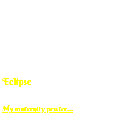
Eclipse
Sep
6
2011
Tuesday, 2:00 pm
My maternity pewter…