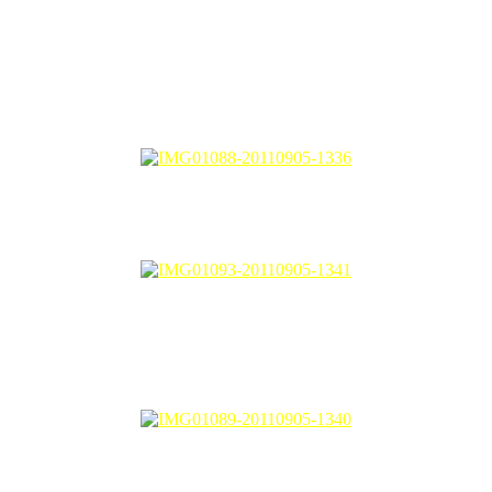
jer, macam seliper pun yek.
ilver yek.
par jer pi kerja. rasa macam tak sedapnya hai. dahlah kasut tetutup da
. padahallllllllllllllllllllll……
m Nine West, dapat 50% off koooooooooo! yang nih tinggi, 3 inch, m