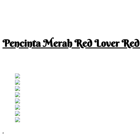
Pencinta Merah Red Lover Red
I am a RED lover so my life is full of RED
Follow RM
.