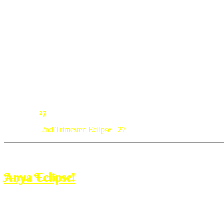
aku letak balik not coz tingginya tapi sebab nude colournya serupa 
so tak jadi le ngamik nih….
Bagaikan capal lelaki wajahnya cuma ada bling2 and ada tinggi sik
gambar2 raya malas nak uploaddddddddddddddddddddddddddddddd
haku godang cam monster!
27
Comment:
Category: [
2nd Trimester
,
Eclipse
]
27
Jul
7
2011
Thursday, 9:00 am
Anya Eclipse!
about to buy the left one tapi takde stripe merah. aku nak buat key