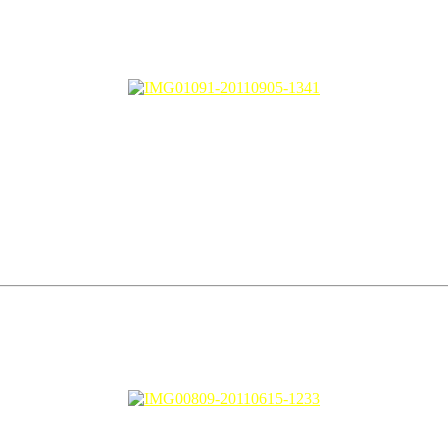
ngan kaler Nine West yang aku ada….
it…harga RM139, aku ada dapat member’s price. Punya pemalas nak cit
d!
chain kunci kereta aku….yang merah kanan tu pulak tak cun, macam plast