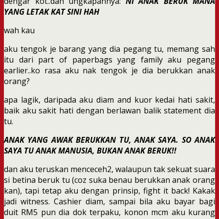
dengar kot..dan ungkapannya:
NI ANAK BERUK MANA
YANG LETAK KAT SINI HAH
wah kau
aku tengok je barang yang dia pegang tu, memang sah
itu dari part of paperbags yang family aku pegang
earlier..ko rasa aku nak tengok je dia berukkan anak
orang?
apa lagik, daripada aku diam and kuor kedai hati sakit,
baik aku sakit hati dengan berlawan balik statement dia
tu.
ANAK YANG AWAK BERUKKAN TU, ANAK SAYA. SO ANAK
SAYA TU ANAK MANUSIA, BUKAN ANAK BERUK!!
dan aku teruskan menceceh2, walaupun tak sekuat suara
si betina beruk tu (coz suka benau berukkan anak orang
kan), tapi tetap aku dengan prinsip, fight it back! Kakak
jadi witness. Cashier diam, sampai bila aku bayar bagi
duit RM5 pun dia dok terpaku, konon mcm aku kurang