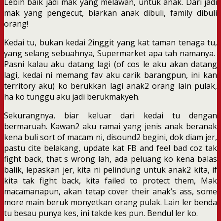
Lebih baik jadi mak yang melawan, untuk anak. Dari jadi
mak yang pengecut, biarkan anak dibuli, family dibuli
orang!
Kedai tu, bukan kedai 2inggit yang kat taman tenaga tu,
yang selang sebuahnya, Supermarket apa tah namanya.
Pasni kalau aku datang lagi (of cos le aku akan datang
lagi, kedai ni memang fav aku carik barangpun, ini kan
territory aku) ko berukkan lagi anak2 orang lain pulak,
ha ko tunggu aku jadi berukmakyeh.
Sekurangnya, biar keluar dari kedai tu dengan
bermaruah. Kawan2 aku ramai yang jenis anak beranak
kena buli sort of macam ni, disound2 begini, dok diam jer,
pastu cite belakang, update kat FB and feel bad coz tak
fight back, that s wrong lah, ada peluang ko kena balas
balik, lepaskan jer, kita ni pelindung untuk anak2 kita, if
kita tak fight back, kita failed to protect them, Mak
macamanapun, akan tetap cover their anak’s ass, some
more main beruk monyetkan orang pulak. Lain ler benda
tu besau punya kes, ini takde kes pun. Bendul ler ko.