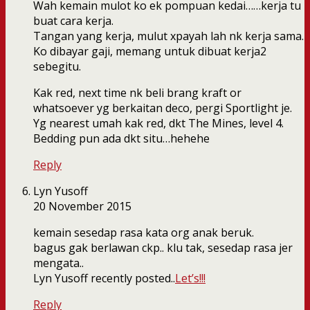
Wah kemain mulot ko ek pompuan kedai……kerja tu
buat cara kerja.
Tangan yang kerja, mulut xpayah lah nk kerja sama.
Ko dibayar gaji, memang untuk dibuat kerja2
sebegitu.
Kak red, next time nk beli brang kraft or
whatsoever yg berkaitan deco, pergi Sportlight je.
Yg nearest umah kak red, dkt The Mines, level 4.
Bedding pun ada dkt situ…hehehe
Reply
Lyn Yusoff
20 November 2015
kemain sesedap rasa kata org anak beruk.
bagus gak berlawan ckp.. klu tak, sesedap rasa jer
mengata..
Lyn Yusoff recently posted..
Let’s!!!
Reply