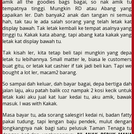
amik all the goodies bags bagai, so nak amik tu
tempatnya tinggi. Mungkin RD atau Abang yang
capaikan ler. Dah banyak2 anak dan tangan ni semua
hah, tak tau le ada salah sorang yang telah letak kat
display bawah. Tak letak kembali ke tempat asalnya yang
tinggi tu. Kakak kata abang, tapi abang kata kakak yang
letak kat display bawah tu.
Tak kisah ler, kita tetap beli tapi mungkin yang depa
letak tu lebihannya. Small matter le, biasa le customers
buat gitu, or letak kat cashier if tak jadi beli kan. Tapi we
bought a lot ler, macam2 barang.
So sampai dah keluar, dah bayar bagai, depa bertiga dah
jalan laju, aku patah balik coz nampak 2 kosi kecik untuk
letak kaki aku jual kat luar kedai tu, aku amik, bawak
masuk. I was with Kakak.
Masa bayar tu, ada sorang salesgirl kedai ni, badan fatty
pakai tudung, tapi lengan baju pendek, mulut dengan
longkangnya nak bagi satu pelusuk Taman Tenaga tu