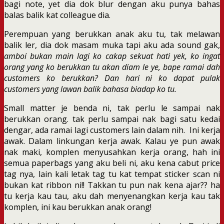
bagi note, yet dia dok blur dengan aku punya bahas
balas balik kat colleague dia.
Perempuan yang berukkan anak aku tu, tak melawan
balik ler, dia dok masam muka tapi aku ada sound gak,
amboi bukan main lagi ko cakap sekuat hati yek, ko ingat
orang yang ko berukkan tu akan diam le ye, bape ramai dah
customers ko berukkan? Dan hari ni ko dapat pulak
customers yang lawan balik bahasa biadap ko tu.
Small matter je benda ni, tak perlu le sampai nak
berukkan orang. tak perlu sampai nak bagi satu kedai
dengar, ada ramai lagi customers lain dalam nih. Ini kerja
awak. Dalam linkungan kerja awak. Kalau ye pun awak
nak maki, komplen menyusahkan kerja orang, hah ini
semua paperbags yang aku beli ni, aku kena cabut price
tag nya, lain kali letak tag tu kat tempat sticker scan ni
bukan kat ribbon ni!! Takkan tu pun nak kena ajar?? ha
tu kerja kau tau, aku dah menyenangkan kerja kau tak
komplen, ini kau berukkan anak orang!